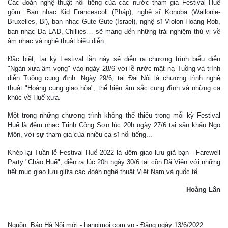
Các đoàn nghệ thuật nổi tiếng của các nước tham gia Festival Huế
gồm: Ban nhạc Kid Francescoli (Pháp), nghệ sĩ Konoba (Wallonie-
Bruxelles, Bỉ), ban nhạc Gute Gute (Israel), nghệ sĩ Violon Hoàng Rob,
ban nhạc Da LAD, Chillies… sẽ mang đến những trải nghiệm thú vị về
âm nhạc và nghệ thuật biểu diễn.
Đặc biệt, tại kỳ Festival lần này sẽ diễn ra chương trình biểu diễn
"Ngàn xưa âm vọng" vào ngày 28/6 với lễ rước mặt nạ Tuồng và trình
diễn Tuồng cung đình. Ngày 29/6, tại Đại Nội là chương trình nghệ
thuật "Hoàng cung giao hòa", thể hiện âm sắc cung đình và những ca
khúc về Huế xưa.
Một trong những chương trình không thể thiếu trong mỗi kỳ Festival
Huế là đêm nhạc Trịnh Công Sơn lúc 20h ngày 27/6 tại sân khấu Ngọ
Môn, với sự tham gia của nhiều ca sĩ nổi tiếng...
Khép lại Tuần lễ Festival Huế 2022 là đêm giao lưu giã bạn - Farewell
Party "Chào Huế", diễn ra lúc 20h ngày 30/6 tại cồn Dã Viên với những
tiết mục giao lưu giữa các đoàn nghệ thuật Việt Nam và quốc tế.
Hoàng Lân
Nguồn: Báo Hà Nội mới - hanoimoi.com.vn - Đăng ngày 13/6/2022