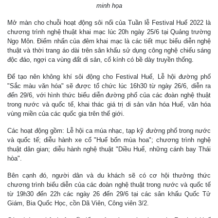
minh họa
Mở màn cho chuỗi hoạt động sôi nổi của Tuần lễ Festival Huế 2022 là
chương trình nghệ thuật khai mạc lúc 20h ngày 25/6 tại Quảng trường
Ngọ Môn. Điểm nhấn của đêm khai mạc là các tiết mục biểu diễn nghệ
thuật và thời trang áo dài trên sân khấu sử dụng công nghệ chiếu sáng
độc đáo, ngợi ca vùng đất di sản, cổ kính có bề dày truyền thống.
Để tạo nên không khí sôi động cho Festival Huế, Lễ hội đường phố
"Sắc màu văn hóa" sẽ được tổ chức lúc 16h30 từ ngày 26/6, diễn ra
đến 29/6, với hình thức biểu diễn đường phố của các đoàn nghệ thuật
trong nước và quốc tế, khai thác giá trị di sản văn hóa Huế, văn hóa
vùng miền của các quốc gia trên thế giới.
Các hoạt động gồm: Lễ hội ca múa nhạc, tạp kỹ đường phố trong nước
và quốc tế; diễu hành xe cổ "Huế bốn mùa hoa"; chương trình nghệ
thuật dân gian; diễu hành nghệ thuật "Diều Huế, những cánh bay Thái
hòa".
Bên cạnh đó, người dân và du khách sẽ có cơ hội thưởng thức
chương trình biểu diễn của các đoàn nghệ thuật trong nước và quốc tế
từ 19h30 đến 22h các ngày 26 đến 29/6 tại các sân khấu Quốc Tử
Giám, Bia Quốc Học, cồn Dã Viên, Công viên 3/2.