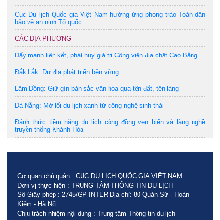
Cục Du lịch Quốc gia Việt Nam hưởng ứng phong trào Toàn dân
bảo vệ an ninh Tổ quốc
CÁC ĐỊA PHƯƠNG
Đẩy mạnh liên kết, phát huy giá trị Công viên địa chất Cao Bằng
Đắk Lắk: Dư địa phát triển bền vững
Lâm Đồng: Giữ gìn bản sắc văn hóa qua tên đất, tên làng
Đà Nẵng: Mở lối du lịch xanh từ công nghệ sinh thái
Đánh thức tiềm năng du lịch cộng đồng ven biển và làng nghề
truyền thống Khánh Hòa
Cơ quan chủ quản : CỤC DU LỊCH QUỐC GIA VIỆT NAM
Đơn vị thực hiện : TRUNG TÂM THÔNG TIN DU LỊCH
Số Giấy phép : 2745/GP-INTER Địa chỉ: 80 Quán Sứ - Hoàn
Kiếm - Hà Nội
Chịu trách nhiệm nội dung : Trung tâm Thông tin du lịch