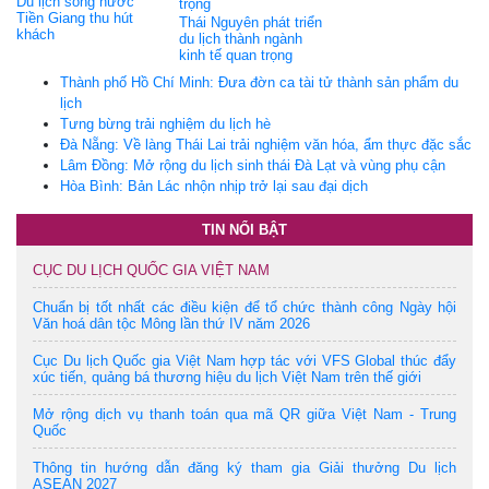
Du lịch sông nước
Tiền Giang thu hút
Thái Nguyên phát triển
khách
du lịch thành ngành
kinh tế quan trọng
Thành phố Hồ Chí Minh: Đưa đờn ca tài tử thành sản phẩm du
lịch
Tưng bừng trải nghiệm du lịch hè
Đà Nẵng: Về làng Thái Lai trải nghiệm văn hóa, ẩm thực đặc sắc
Lâm Đồng: Mở rộng du lịch sinh thái Đà Lạt và vùng phụ cận
Hòa Bình: Bản Lác nhộn nhịp trở lại sau đại dịch
TIN NỔI BẬT
CỤC DU LỊCH QUỐC GIA VIỆT NAM
Chuẩn bị tốt nhất các điều kiện để tổ chức thành công Ngày hội
Văn hoá dân tộc Mông lần thứ IV năm 2026
Cục Du lịch Quốc gia Việt Nam hợp tác với VFS Global thúc đẩy
xúc tiến, quảng bá thương hiệu du lịch Việt Nam trên thế giới
Mở rộng dịch vụ thanh toán qua mã QR giữa Việt Nam - Trung
Quốc
Thông tin hướng dẫn đăng ký tham gia Giải thưởng Du lịch
ASEAN 2027