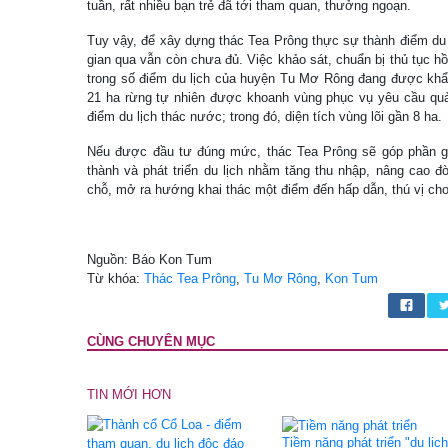
tuần, rất nhiều bạn trẻ đã tới tham quan, thưởng ngoạn.
Tuy vậy, để xây dựng thác Tea Prông thực sự thành điểm du lị
gian qua vẫn còn chưa đủ. Việc khảo sát, chuẩn bị thủ tục 
trong số điểm du lịch của huyện Tu Mơ Rông đang được khẩ
21 ha rừng tự nhiên được khoanh vùng phục vụ yêu cầu quản
điểm du lịch thác nước; trong đó, diện tích vùng lõi gần 8 ha.
Nếu được đầu tư đúng mức, thác Tea Prông sẽ góp phần gi
thành và phát triển du lịch nhằm tăng thu nhập, nâng cao 
chỗ, mở ra hướng khai thác một điểm đến hấp dẫn, thú vị
Nguồn: Báo Kon Tum
Từ khóa:
Thác Tea Prông
,
Tu Mơ Rông
,
Kon Tum
CÙNG CHUYÊN MỤC
TIN MỚI HƠN
Tiềm năng phát triển "du lịch