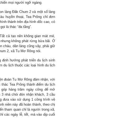
nh khiến mọi người ngỡ ngàng.
con làng Đăk Chum 2 và một số làng
àu huyền thoại, Tea Prông chỉ đơn
hình thành trên địa hình dốc cao, có
ọi là thác “đa tầng”.
 Tất cả tạo nên không gian mát mẻ,
, nhưng không phát rừng bừa bãi. Ở
n cháu, dân làng cũng vậy, phải giữ
Chum 2, xã Tu Mơ Rông nói.
định hướng phát triển du lịch sinh
 du lịch thuộc các loại hình du lịch
ện đoàn Tu Mơ Rông đảm nhận, với
c thác Tea Prông thành điểm du lịch
đã góp hàng trăm ngày công để mở
 3 nhà chòi đón nhận khách, 3 cầu
ng đưa vào sử dụng 1 công trình vệ
anh niên này đã hoàn thành, theo chị
 tham quan chỉ là người trong xã,
hỉ các ngày lễ, tết, mà vào dịp cuối