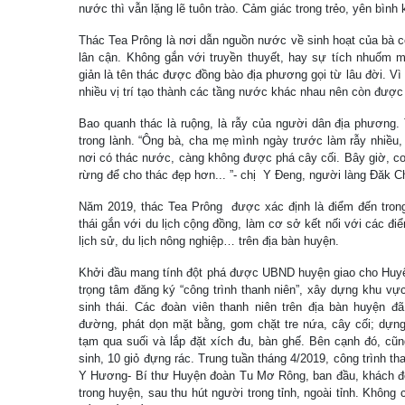
nước thì vẫn lặng lẽ tuôn trào. Cảm giác trong trẻo, yên bì
Thác Tea Prông là nơi dẫn nguồn nước về sinh hoạt của bà 
lân cận. Không gắn với truyền thuyết, hay sự tích nhuốm m
giản là tên thác được đồng bào địa phương gọi từ lâu đời. Vì 
nhiều vị trí tạo thành các tầng nước khác nhau nên còn được g
Bao quanh thác là ruộng, là rẫy của người dân địa phương.
trong lành. “Ông bà, cha mẹ mình ngày trước làm rẫy nhiều
nơi có thác nước, càng không được phá cây cối. Bây giờ, co
rừng để cho thác đẹp hơn... ”- chị Y Đeng, người làng Đăk 
Năm 2019, thác Tea Prông được xác định là điểm đến trong 
thái gắn với du lịch cộng đồng, làm cơ sở kết nối với các điểm
lịch sử, du lịch nông nghiệp… trên địa bàn huyện.
Khởi đầu mang tính đột phá được UBND huyện giao cho Huy
trọng tâm đăng ký “công trình thanh niên”, xây dựng khu vự
sinh thái. Các đoàn viên thanh niên trên địa bàn huyện 
đường, phát dọn mặt bằng, gom chặt tre nứa, cây cối; dựng
tạm qua suối và lắp đặt xích đu, bàn ghế. Bên cạnh đó, cũ
sinh, 10 giỏ đựng rác. Trung tuần tháng 4/2019, công trình th
Y Hương- Bí thư Huyện đoàn Tu Mơ Rông, ban đầu, khách đến
trong huyện, sau thu hút người trong tỉnh, ngoài tỉnh. Không c