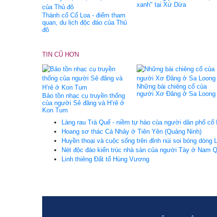
xanh" tại Xứ Dừa
Thành cổ Cổ Loa - điểm tham
quan, du lịch độc đáo của Thủ
đô
TIN CŨ HƠN
Những bài chiêng cổ của
người Xơ Đăng ở Sa Loong
Bảo tồn nhạc cụ truyền thống
của người Sê đăng và H’rê ở
Kon Tum
Làng rau Trà Quế - niềm tự hào của người dân phố cổ 
Hoang sơ thác Cá Nhảy ở Tiên Yên (Quảng Ninh)
Huyền thoại và cuộc sống trên đỉnh núi soi bóng dòng 
Nét độc đáo kiến trúc nhà sàn của người Tày ở Nam 
Linh thiêng Đất tổ Hùng Vương