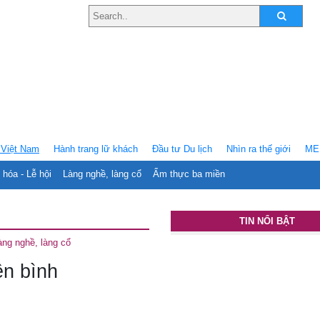
Việt Nam
Hành trang lữ khách
Ðầu tư Du lịch
Nhìn ra thế giới
ME
 hóa - Lễ hội
Làng nghề, làng cổ
Ẩm thực ba miền
TIN NỔI BẬT
àng nghề, làng cổ
ên bình