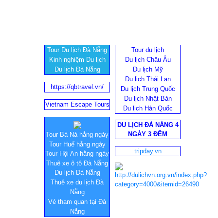
Tour Du lịch Đà Nẵng
Tour du lịch
Kinh nghiệm Du lịch
Du lịch Châu Âu
Du lịch Đà Nẵng
Du lịch Mỹ
Du lịch Thái Lan
https://qbtravel.vn/
Du lịch Trung Quốc
Du lịch Nhật Bản
Vietnam Escape Tours
Du lịch Hàn Quốc
DU LỊCH ĐÀ NẴNG 4
NGÀY 3 ĐÊM
Tour Bà Nà hằng ngày
Tour Huế hằng ngày
tripday.vn
Tour Hội An hằng ngày
Thuê xe ô tô Đà Nẵng
Du lịch Đà Nẵng
Thuê xe du lịch Đà
Nẵng
Vé tham quan tại Đà
Nẵng