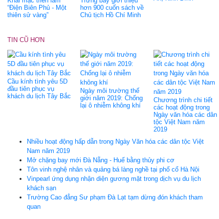
Khai mạc triển lãm
Trưng bày giới thiệu
“Điện Biên Phủ - Một
hơn 900 cuốn sách về
thiên sử vàng”
Chủ tịch Hồ Chí Minh
TIN CŨ HƠN
Cầu kính tình yêu 5D
đầu tiên phục vụ
Ngày môi trường thế
khách du lịch Tây Bắc
giới năm 2019: Chống
Chương trình chi tiết
lại ô nhiễm không khí
các hoạt động trong
Ngày văn hóa các dân
tộc Việt Nam năm
2019
Nhiều hoạt động hấp dẫn trong Ngày Văn hóa các dân tộc Việt
Nam năm 2019
Mở chặng bay mới Đà Nẵng - Huế bằng thủy phi cơ
Tôn vinh nghệ nhân và quảng bá làng nghề tại phố cổ Hà Nội
Vinpearl ứng dụng nhận diện gương mặt trong dịch vụ du lịch
khách sạn
Trường Cao đẳng Sư phạm Đà Lạt tạm dừng đón khách tham
quan