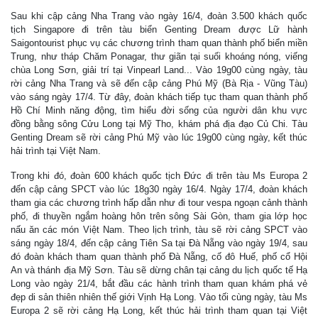
Sau khi cập cảng Nha Trang vào ngày 16/4, đoàn 3.500 khách quốc
tịch Singapore đi trên tàu biển Genting Dream được Lữ hành
Saigontourist phục vụ các chương trình tham quan thành phố biển miền
Trung, như tháp Chăm Ponagar, thư giãn tại suối khoáng nóng, viếng
chùa Long Sơn, giải trí tại Vinpearl Land... Vào 19g00 cùng ngày, tàu
rời cảng Nha Trang và sẽ đến cập cảng Phú Mỹ (Bà Rịa - Vũng Tàu)
vào sáng ngày 17/4. Từ đây, đoàn khách tiếp tục tham quan thành phố
Hồ Chí Minh năng động, tìm hiểu đời sống của người dân khu vực
đồng bằng sông Cửu Long tại Mỹ Tho, khám phá địa đạo Củ Chi. Tàu
Genting Dream sẽ rời cảng Phú Mỹ vào lúc 19g00 cùng ngày, kết thúc
hải trình tại Việt Nam.
Trong khi đó, đoàn 600 khách quốc tịch Đức đi trên tàu Ms Europa 2
đến cập cảng SPCT vào lúc 18g30 ngày 16/4. Ngày 17/4, đoàn khách
tham gia các chương trình hấp dẫn như đi tour vespa ngoạn cảnh thành
phố, đi thuyền ngắm hoàng hôn trên sông Sài Gòn, tham gia lớp học
nấu ăn các món Việt Nam. Theo lịch trình, tàu sẽ rời cảng SPCT vào
sáng ngày 18/4, đến cập cảng Tiên Sa tại Đà Nẵng vào ngày 19/4, sau
đó đoàn khách tham quan thành phố Đà Nẵng, cố đô Huế, phố cổ Hội
An và thánh địa Mỹ Sơn. Tàu sẽ dừng chân tại cảng du lịch quốc tế Hạ
Long vào ngày 21/4, bắt đầu các hành trình tham quan khám phá vẻ
đẹp di sản thiên nhiên thế giới Vịnh Hạ Long. Vào tối cùng ngày, tàu Ms
Europa 2 sẽ rời cảng Hạ Long, kết thúc hải trình tham quan tại Việt