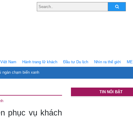
Việt Nam
Hành trang lữ khách
Ðầu tư Du lịch
Nhìn ra thế giới
ME
ại ngàn chạm biển xanh
TIN NỔI BẬT
nh
ên phục vụ khách