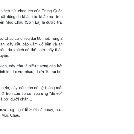
 vách núi cheo leo của Trung Quốc
 rất đông du khách từ khắp nơi trên
 đến Mộc Châu (Sơn La) là được trải
c Châu có chiều dài 80 mét, rộng 2
 đạn, cây cầu bảo đảm độ bền và an
cầu, du khách có thể nhìn thấy thác
uyên.
 đẹp, cây cầu là biểu tượng gắn kết
h kết lại với nhau, dưới 10 trái tim
nh đó, cây cầu còn có hệ thống mắt
 đi trên cầu sẽ có hiệu ứng "đổ vỡ"
 cá bơi dưới chân…
rước dịp nghỉ lễ 30/4 năm nay, hứa
n Mộc Châu.