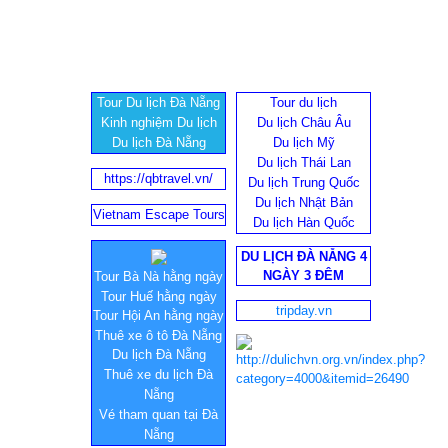
Tour Du lịch Đà Nẵng
Tour du lịch
Kinh nghiệm Du lịch
Du lịch Châu Âu
Du lịch Đà Nẵng
Du lịch Mỹ
Du lịch Thái Lan
https://qbtravel.vn/
Du lịch Trung Quốc
Du lịch Nhật Bản
Vietnam Escape Tours
Du lịch Hàn Quốc
DU LỊCH ĐÀ NẴNG 4
NGÀY 3 ĐÊM
Tour Bà Nà hằng ngày
Tour Huế hằng ngày
tripday.vn
Tour Hội An hằng ngày
Thuê xe ô tô Đà Nẵng
Du lịch Đà Nẵng
Thuê xe du lịch Đà
Nẵng
Vé tham quan tại Đà
Nẵng