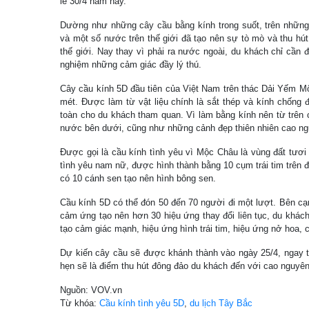
lễ 30/4 năm nay.
Dường như những cây cầu bằng kính trong suốt, trên những
và một số nước trên thế giới đã tạo nên sự tò mò và thu hút
thế giới. Nay thay vì phải ra nước ngoài, du khách chỉ cần
nghiệm những cảm giác đầy lý thú.
Cây cầu kính 5D đầu tiên của Việt Nam trên thác Dải Yếm Mộ
mét. Được làm từ vật liệu chính là sắt thép và kính chống
toàn cho du khách tham quan. Vì làm bằng kính nên từ trên 
nước bên dưới, cũng như những cảnh đẹp thiên nhiên cao ng
Được gọi là cầu kính tình yêu vì Mộc Châu là vùng đất tươi
tình yêu nam nữ, được hình thành bằng 10 cụm trái tim trên đỉn
có 10 cánh sen tạo nên hình bông sen.
Cầu kính 5D có thể đón 50 đến 70 người đi một lượt. Bên cạ
cảm ứng tạo nên hơn 30 hiệu ứng thay đổi liên tục, du khách
tạo cảm giác mạnh, hiệu ứng hình trái tim, hiệu ứng nở hoa,
Dự kiến cây cầu sẽ được khánh thành vào ngày 25/4, ngay t
hẹn sẽ là điểm thu hút đông đảo du khách đến với cao nguyê
Nguồn: VOV.vn
Từ khóa:
Cầu kính tình yêu 5D
,
du lịch Tây Bắc