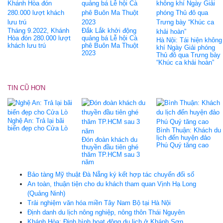
Tháng 9.2022, Khánh
Đắk Lắk khởi động
Hòa đón 280.000 lượt
quảng bá Lễ hội Cà
Hà Nội: Tái hiện không
khách lưu trú
phê Buôn Ma Thuột
khí Ngày Giải phóng
2023
Thủ đô qua Trưng bày
“Khúc ca khải hoàn”
TIN CŨ HƠN
Nghệ An: Trả lại bãi
biển đẹp cho Cửa Lò
Bình Thuận: Khách du
lịch đến huyện đảo
Đón đoàn khách du
Phú Quý tăng cao
thuyền đầu tiên ghé
thăm TP.HCM sau 3
năm
Bảo tàng Mỹ thuật Đà Nẵng ký kết hợp tác chuyển đổi số
An toàn, thuận tiện cho du khách tham quan Vịnh Hạ Long
(Quảng Ninh)
Trải nghiệm văn hóa miền Tây Nam Bộ tại Hà Nội
Định danh du lịch nông nghiệp, nông thôn Thái Nguyên
Khánh Hòa: Định hình hoạt động du lịch ở Khánh Sơn