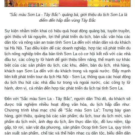
“Sắc màu Sơn La - Tây Bắc”- quảng bá, giới thiệu du lịch Sơn La là
điểm đến hấp dẫn vùng Tây Bắc
Sự kiện nhằm triển khai có hiệu quả hoạt động quảng bá, tuyên truyền,
giới thiệu về tài nguyên, lợi thế phát triển du lịch, bản sắc văn hóa các
dân tộc và nông sản an toàn tỉnh Sơn La đến với nhân dân và du khách
tại Hà Nội. Tạo điều kiện để các doanh nghiệp, hợp tác xã phát triển du
lịch nông nghiệp trên địa bàn tỉnh Sơn La có cơ hội kết nối với các nhà
đầu tư, các công ty lữ hành để giới thiệu tiềm năng, thế mạnh sự khác
biệt của các sản phẩm du lịch, các khu, điểm, bản du lịch, nhà hàng,
khách sạn Sơn La đến với du khách trong và ngoài nước. Đẩy mạnh
liên kết phát triển tour du lịch Hà Nội - Sơn La; thông qua các hoạt động
du lịch thu hút các nhà đầu tư trong và ngoài nước, các công ty lữ
hành, đơn vị, cá nhân đến hợp tác phát triển du lịch tại tỉnh Sơn La.
Đến với “Sắc màu Sơn La - Tây Bắc”, người dân Thủ đô, du khách sẽ
được trải nghiệm nhiều hoạt động văn hóa, du lịch hấp dẫn như:
Chương trình khai mạc chủ đề “Sắc màu Sơn La”; Trưng bày gian
hàng, giới thiệu, quảng bá các sản phẩm; du lịch, tour du lịch mới, sản
phẩm du lịch mới, ảnh đẹp du lịch, ẩm thực dân tộc, đồ lưu niệm, tập
gấp, tờ rơi, sản vật địa phương, sản phẩm Ocop tỉnh Sơn La, quy trình
sản xuất sản phẩm, chế tác và thể hiện nhạc cụ dân tộc, biểu diễn dân