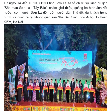
Từ ngày 14 đến 16.10, UBND tỉnh Sơn La sẽ tổ chức sự kiện du lịch
“Sắc màu Sơn La - Tây Bắc”, nhằm giới thiệu, quảng bá hình ảnh đất
nước, con người Sơn La đến với người dân Thủ đô, du khách trong
nước và quốc tế tại không gian sân Nhà Bát Giác, phố đi bộ Hồ Hoàn
Kiếm, Hà Nội.