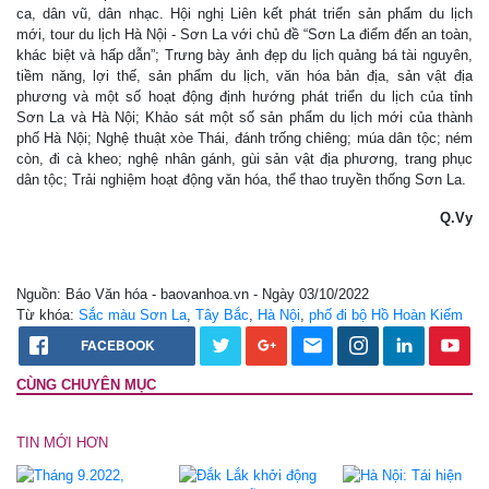
ca, dân vũ, dân nhạc. Hội nghị Liên kết phát triển sản phẩm du lịch
mới, tour du lịch Hà Nội - Sơn La với chủ đề “Sơn La điểm đến an toàn,
khác biệt và hấp dẫn”; Trưng bày ảnh đẹp du lịch quảng bá tài nguyên,
tiềm năng, lợi thế, sản phẩm du lịch, văn hóa bản địa, sản vật địa
phương và một số hoạt động định hướng phát triển du lịch của tỉnh
Sơn La và Hà Nội; Khảo sát một số sản phẩm du lịch mới của thành
phố Hà Nội; Nghệ thuật xòe Thái, đánh trống chiêng; múa dân tộc; ném
còn, đi cà kheo; nghệ nhân gánh, gùi sản vật địa phương, trang phục
dân tộc; Trải nghiệm hoạt động văn hóa, thể thao truyền thống Sơn La.
Q.Vy
Nguồn: Báo Văn hóa - baovanhoa.vn - Ngày 03/10/2022
Từ khóa:
Sắc màu Sơn La
,
Tây Bắc
,
Hà Nội
,
phố đi bộ Hồ Hoàn Kiếm
FACEBOOK
CÙNG CHUYÊN MỤC
TIN MỚI HƠN