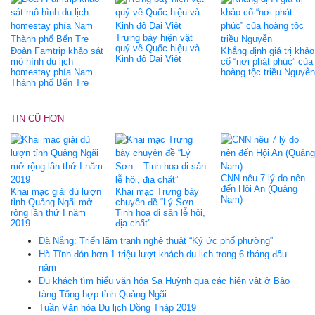
Trưng bày hiện vật
quý về Quốc hiệu và
Đoàn Famtrip khảo sát
Khẳng định giá trị khảo
Kinh đô Đại Việt
mô hình du lịch
cổ “nơi phát phúc” của
homestay phía Nam
hoàng tộc triều Nguyễn
Thành phố Bến Tre
TIN CŨ HƠN
CNN nêu 7 lý do nên
đến Hội An (Quảng
Khai mạc giải dù lượn
Khai mạc Trưng bày
Nam)
tỉnh Quảng Ngãi mở
chuyên đề “Lý Sơn –
rộng lần thứ I năm
Tinh hoa di sản lễ hội,
2019
địa chất”
Đà Nẵng: Triển lãm tranh nghệ thuật “Ký ức phố phường”
Hà Tĩnh đón hơn 1 triệu lượt khách du lịch trong 6 tháng đầu
năm
Du khách tìm hiểu văn hóa Sa Huỳnh qua các hiện vật ở Bảo
tàng Tổng hợp tỉnh Quảng Ngãi
Tuần Văn hóa Du lịch Đồng Tháp 2019