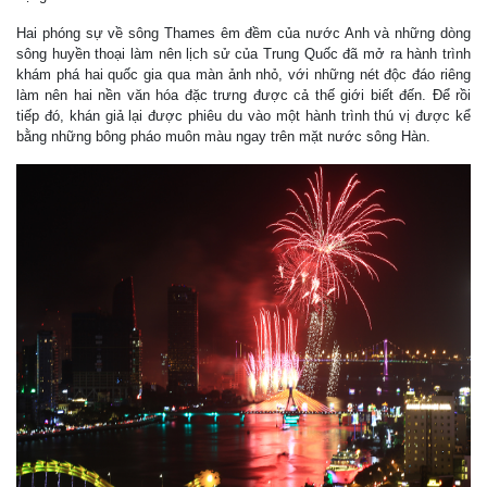
Hai phóng sự về sông Thames êm đềm của nước Anh và những dòng
sông huyền thoại làm nên lịch sử của Trung Quốc đã mở ra hành trình
khám phá hai quốc gia qua màn ảnh nhỏ, với những nét độc đáo riêng
làm nên hai nền văn hóa đặc trưng được cả thế giới biết đến. Để rồi
tiếp đó, khán giả lại được phiêu du vào một hành trình thú vị được kể
bằng những bông pháo muôn màu ngay trên mặt nước sông Hàn.