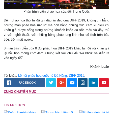
Phần trình diễn pháo hoa của đội Trung Quốc
Đêm pháo hoa thứ tư đã ghi dấu ấn đẹp của DIFF 2019, không chỉ bằng
những màn pháo hoa rực rỡ mà còn bằng những xúc cảm kì diệu khi
khán giả được sống trong những khoảnh khắc đa sắc màu và đầy thú
vị với nghệ thuật, với những bông pháo lung linh như cổ tích trên bầu
trời, trên mặt nước.
8 màn trình diễn của 8 đội pháo hoa DIFF 2019 khép lại, để rồi khán giả
lại hồi hộp mong chờ đêm Chung kết
với chủ đề “Ra khơi” sẽ diễn ra
vào ngày 6/7.
Khánh Luân
Từ khóa:
Lễ hội pháo hoa quốc tế Đà Nẵng
,
DIFF 2019
,
FACEBOOK
CÙNG CHUYÊN MỤC
TIN MỚI HƠN