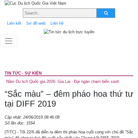
Liên kết
Sơ đồ web
Liên hệ
TIN TỨC - SỰ KIỆN
Năm Du lịch Quốc gia 2026: Gia Lai - Đại ngàn chạm biển xanh
“Sắc màu” – đêm pháo hoa thứ tư
tại DIFF 2019
Cập nhật: 24/06/2019 08:46:08
Số lần đọc: 1554
(TITC) - Tối 22/6 đã diễn ra đêm thi pháo hoa cuối cùng với chủ đề “Sắc
màu” để chọn ra hai đội xuất sắc nhất vào Chung kết DIFF 2019.