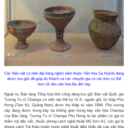
Các hiện vật có niên đại hàng nghìn năm thuộc Văn hóa Sa Huỳnh đang
được lưu giữ đã giúp du khách và các chuyên gia có cái nhìn cụ thể
hơn về nền văn hóa lâu đời này
Ngoài ra, Bảo tàng Tổng hợp tỉnh cũng đang lưu giữ Bảo vật Quốc gia
Tượng Tu sĩ Champa có niên đại thế kỷ IX-X, nguồn gốc từ tháp Phú
Hưng (Tam Kỳ, Quảng Nam) được thu thập từ năm 1994. Pho tượng
này đang được trưng bày tại không gian trưng bày văn hóa Champa
của Bảo tàng. Tượng Tu sĩ Champa Phú Hưng là tác phẩm có giá trị
thẩm mỹ đặc sắc, thuộc phong cách nghệ thuật Mỹ Sơn A1, còn gọi là
phong cách Trà Kiệu muộn trong nghệ thuật điêu khắc đá của văn hóa