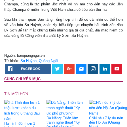
Champa, cũng là tác phẩm độc nhất vô nhị mà cho đến nay các đền
tháp Champa ở miền Trung Việt Nam chưa có tiêu bản thứ hai.
Sau khi tham quan Bảo tàng Tổng hợp tỉnh để có cái nhìn cụ thể hơn
về văn hóa Sa Huỳnh, đoàn đại biểu tiếp tục chuyến hải trình đến đảo
Lý Sơn để tận mắt chứng kiến những giá trị địa chất, địa mạo hiếm có
của vùng lõi Công viên địa chất Lý Sơn- Sa Huỳnh.
Nguồn: baoquangngai.vn
Từ khóa:
Sa Huỳnh
,
Quảng Ngãi
FACEBOOK
CÙNG CHUYÊN MỤC
TIN MỚI HƠN
Đà Nẵng: Triển lãm
CNN nêu 7 lý do nên
tranh nghệ thuật “Ký
đến Hội An (Quảng
Hà Tĩnh đón hơn 1
ức phố phường”
Nam)