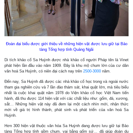
Đoàn đại biểu được giới thiệu về những hiện vật được lưu giữ tại Bảo
tàng Tổng hợp tỉnh Quảng Ngãi
Di tích khảo cổ Sa Huỳnh được nhà khảo cổ người Pháp tên là Vinet
phát hiện lần đầu vào năm 1909. Đây là khu mộ chum lớn của cư dân
văn hoá Sa Huỳnh, có niên đại cách nay trên
2500-3000
năm.
Đến nay, Sa Huỳnh đã được các nhà khảo cổ học trong và ngoài nước
tham gia nghiên cứu và 7 lần đào thám sát, khai quật lớn, mà tiêu biểu
nhất là cuộc khai quật năm 1978 do Viện khảo cổ học Việt Nam tiến
hành, đã thu được 114 hiện vật với các chất liệu như: gốm, đá, xương,
sắt… Những hiện vật này đã đem lại một cách nhìn mới, nhận thức
mới về giá trị hình thành, phát sinh và phát triển của văn hoá Sa
Huỳnh.
Hơn 300 hiện vật thuộc văn hóa Sa Huỳnh đang được lưu giữ tại Bảo
tàng Tổng hợp tỉnh gồm chum, vại bằng gốm sứ… đã giúp đoàn du