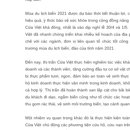
Mùa du lịch biển 2021 được dự báo thời tiết thuận lợi
hiệu quả, ý thức bảo vệ sức khỏe trong cộng đồng nâng
Cửa Việt khá đông, nhất là vào dịp nghỉ lễ 30/4 và 1/5.
Việt đã nhanh chóng triển khai nhiều kế hoạch của địa
chẽ với các ngành, đơn vị liên quan tổ chức tốt công
trương mùa du lịch biển, đảo của tỉnh năm 2021.
Đến nay, thị trấn Cửa Việt thực hiện nghiêm túc việc kh
doanh và các thành viên, tăng cường đầu tư cơ sở vật c
bị thực phẩm tươi, ngon, đảm bảo an toàn vệ sinh thự
hộ kinh doanh thực hiện văn minh trong kinh doanh, kh
cả hợp lý. Thị trấn đã hoàn thành san lấp cát cho bãi b
du khách đi dạo, ngắm biển cũng như tổ chức các hoạt độ
thu gom rác thải, vệ sinh môi trường biển, tạo cảnh quan
Một nhiệm vụ quan trọng khác đó là thực hiện kiện toà
Cửa Việt chủ động các phương tiện cứu hộ, cứu nạn trên 