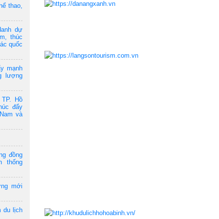
hể thao,
danh dự
am, thúc
tác quốc
ẩy mạnh
g lượng
 TP. Hồ
húc đẩy
t Nam và
ộng đồng
n thống
ởng mới
 du lịch