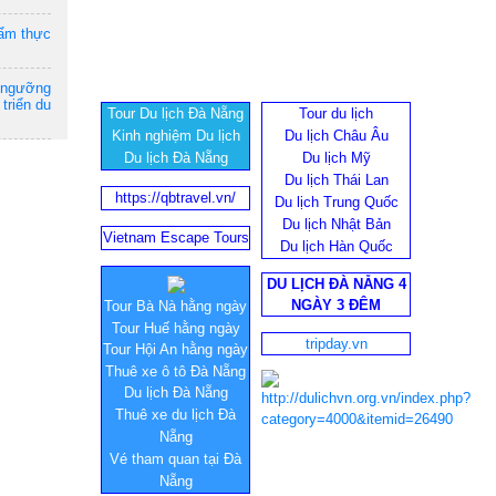
 ẩm thực
n ngưỡng
triển du
Tour Du lịch Đà Nẵng
Tour du lịch
Kinh nghiệm Du lịch
Du lịch Châu Âu
Du lịch Đà Nẵng
Du lịch Mỹ
Du lịch Thái Lan
https://qbtravel.vn/
Du lịch Trung Quốc
Du lịch Nhật Bản
Vietnam Escape Tours
Du lịch Hàn Quốc
DU LỊCH ĐÀ NẴNG 4
NGÀY 3 ĐÊM
Tour Bà Nà hằng ngày
Tour Huế hằng ngày
tripday.vn
Tour Hội An hằng ngày
Thuê xe ô tô Đà Nẵng
Du lịch Đà Nẵng
Thuê xe du lịch Đà
Nẵng
Vé tham quan tại Đà
Nẵng