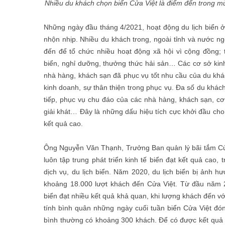
Nhiều du khách chọn biển Cửa Việt là điểm đến trong mùa
Những ngày đầu tháng 4/2021, hoạt động du lịch biển ở t
nhộn nhịp. Nhiều du khách trong, ngoài tỉnh và nước n
đến để tổ chức nhiều hoạt động xã hội vì cộng đồng; tổ 
biển, nghỉ dưỡng, thưởng thức hải sản… Các cơ sở kinh 
nhà hàng, khách sạn đã phục vụ tốt nhu cầu của du khá
kinh doanh, sự thân thiện trong phục vụ. Đa số du khác
tiếp, phục vụ chu đáo của các nhà hàng, khách sạn, cơ
giải khát… Đây là những dấu hiệu tích cực khởi đầu cho
kết quả cao.
Ông Nguyễn Văn Thạnh, Trưởng Ban quản lý bãi tắm Cửa 
luôn tập trung phát triển kinh tế biển đạt kết quả cao, 
dịch vụ, du lịch biển. Năm 2020, du lịch biển bị ảnh h
khoảng 18.000 lượt khách đến Cửa Việt. Từ đầu năm 2
biển đạt nhiều kết quả khả quan, khi lượng khách đến v
tính bình quân những ngày cuối tuần biển Cửa Việt đó
bình thường có khoảng 300 khách. Để có được kết quả đ