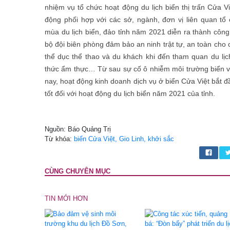
nhiệm vụ tổ chức hoạt động du lịch biển thị trấn Cửa 
động phối hợp với các sở, ngành, đơn vị liên quan tổ
mùa du lịch biển, đảo tỉnh năm 2021 diễn ra thành công
bộ đội biên phòng đảm bảo an ninh trật tự, an toàn cho
thể dục thể thao và du khách khi đến tham quan du lịc
thức ẩm thực… Từ sau sự cố ô nhiễm môi trường biển 
nay, hoạt động kinh doanh dịch vụ ở biển Cửa Việt bắt đầu
tốt đối với hoạt động du lịch biển năm 2021 của tỉnh.
Nguồn: Báo Quảng Trị
Từ khóa:
biển Cửa Việt, Gio Linh, khởi sắc
CÙNG CHUYÊN MỤC
TIN MỚI HƠN