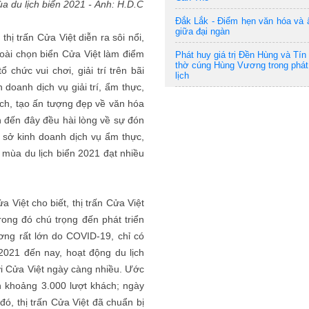
 du lịch biển 2021 - Ảnh: H.D.C​
Đắk Lắk - Điểm hẹn văn hóa và
giữa đại ngàn
hị trấn Cửa Việt diễn ra sôi nổi,
goài chọn biển Cửa Việt làm điểm
Phát huy giá trị Đền Hùng và Tí
thờ cúng Hùng Vương trong phát 
chức vui chơi, giải trí trên bãi
lịch
doanh dịch vụ giải trí, ẩm thực,
ch, tạo ấn tượng đẹp về văn hóa
h đến đây đều hài lòng về sự đón
 sở kinh doanh dịch vụ ẩm thực,
 mùa du lịch biển 2021 đạt nhiều
Việt cho biết, thị trấn Cửa Việt
trong đó chú trọng đến phát triển
ương rất lớn do COVID-19, chỉ có
021 đến nay, hoạt động du lịch
ới Cửa Việt ngày càng nhiều. Ước
n khoảng 3.000 lượt khách; ngày
ó, thị trấn Cửa Việt đã chuẩn bị