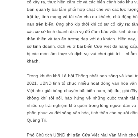
cố xảy ra, thực hiện cắm cờ và các biển cảnh báo khu 
Ban quản lý bãi tắm phối hợp chặt chẽ với các lực lượ
trật tự, tính mạng và tài sản cho du khách; chủ động bố
nạn trên biển, ứng phó kịp thời khi có sự cố xảy ra; t
các cơ sở kinh doanh dịch vụ để đảm bảo việc kinh doa
thân thiện và tạo ấn tượng đẹp với du khách. Hiện nay,
sở kinh doanh, dịch vụ ở bãi biển Cửa Việt đã nâng cấp
bị các món ẩm thực và dịch vụ vui chơi giải trí… nhằm
khách.
Trong khuôn khổ Lễ hội Thống nhất non sông và khai t
2021, UBND tỉnh tổ chức nhiều hoạt động văn hóa văn
Việt như giải bóng chuyền bãi biển nam, hội đu, giải đẩ
không khí sôi nổi, hào hứng về những cuộc tranh tài
nhiều sự trải nghiệm khó quên trong lòng người dân và
phần phục vụ đời sống văn hóa, tinh thần cho người dâ
Quảng Trị.
Phó Chủ tịch UBND thị trấn Cửa Việt Mai Văn Minh cho b