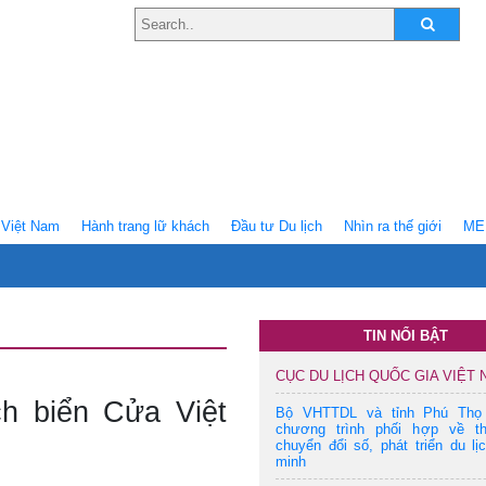
Việt Nam
Hành trang lữ khách
Ðầu tư Du lịch
Nhìn ra thế giới
ME
TIN NỔI BẬT
CỤC DU LỊCH QUỐC GIA VIỆT
ch biển Cửa Việt
Bộ VHTTDL và tỉnh Phú Thọ
chương trình phối hợp về t
chuyển đổi số, phát triển du lị
minh