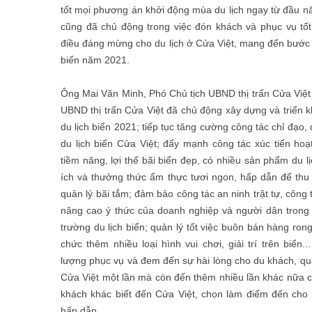
tốt mọi phương án khởi động mùa du lịch ngay từ đầu n
cũng đã chủ động trong việc đón khách và phục vụ tố
điều đáng mừng cho du lịch ở Cửa Việt, mang đến bước 
biển năm 2021.
Ông Mai Văn Minh, Phó Chủ tịch UBND thị trấn Cửa Việt
UBND thị trấn Cửa Việt đã chủ động xây dựng và triển 
du lịch biển 2021; tiếp tục tăng cường công tác chỉ đạo
du lịch biển Cửa Việt; đẩy mạnh công tác xúc tiến hoạ
tiềm năng, lợi thế bãi biển đẹp, có nhiều sản phẩm du lịc
ích và thưởng thức ẩm thực tươi ngon, hấp dẫn để thu 
quản lý bãi tắm; đảm bảo công tác an ninh trật tự, công
nâng cao ý thức của doanh nghiệp và người dân trong
trường du lịch biển; quản lý tốt việc buôn bán hàng rong
chức thêm nhiều loại hình vui chơi, giải trí trên biển
lượng phục vụ và đem đến sự hài lòng cho du khách, qu
Cửa Việt một lần mà còn đến thêm nhiều lần khác nữa c
khách khác biết đến Cửa Việt, chọn làm điểm đến cho n
hấp dẫn.