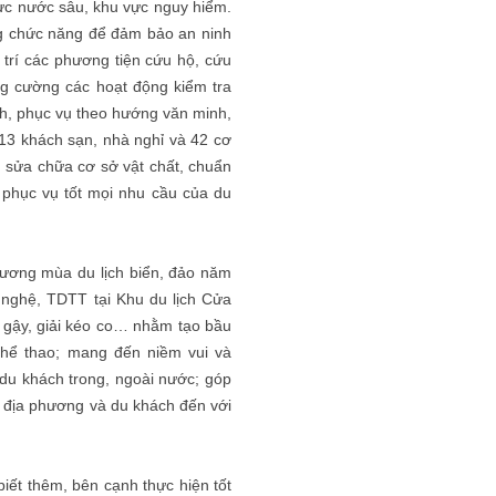
vực nước sâu, khu vực nguy hiểm.
ng chức năng để đảm bảo an ninh
 trí các phương tiện cứu hộ, cứu
ăng cường các hoạt động kiểm tra
nh, phục vụ theo hướng văn minh,
 13 khách sạn, nhà nghỉ và 42 cơ
, sửa chữa cơ sở vật chất, chuẩn
 phục vụ tốt mọi nhu cầu của du
rương mùa du lịch biển, đảo năm
 nghệ, TDTT tại Khu du lịch Cửa
y gậy, giải kéo co… nhằm tạo bầu
 thể thao; mang đến niềm vui và
 du khách trong, ngoài nước; góp
n địa phương và du khách đến với
iết thêm, bên cạnh thực hiện tốt