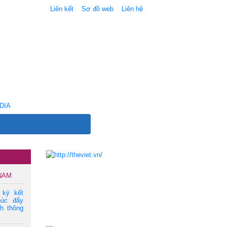
Liên kết
Sơ đồ web
Liên hệ
DIA
 NAM
 ký kết
húc đẩy
ch thông