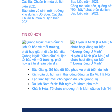
Công tác xúc tiến, quảng bá
“Đòn bẩy” phát triển du lịch
Bảo đảm vệ sinh môi trường
Bạc Liêu năm 2021
khu du lịch Đồ Sơn, Cát Bà:
Chuẩn bị mùa du lịch biển
2021
TIN CŨ HƠN
Quảng Ngãi: “Kích cầu” du lịch
Huyện U Minh (Cà Mau) tổ
từ bảo vệ môi trường, phát
chức hoạt động sự kiện
huy giá trị di sản bản địa
“Hương rừng U Minh”
Bắc Giang: Số hóa dữ liệu phục vụ phát triển du lịch
Kích cầu du lịch sinh thái cộng đồng tại Ba Vì, Hà Nội
Tạo sức bật mới cho ngành du lịch Quảng Trị
Du lịch Nam Định: Bất ngờ với khám phá mới
Khánh Hòa: Tổ chức chương trình kích cầu du lịch "Nha