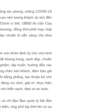
, công tác phòng, chống COVID-19
 cao nên lượng khách du lịch đến
 Chính vì thế, UBND thị trấn Cửa
 phương, đồng thời phối hợp chặt
 tác chuẩn bị sẵn sàng cho khai
ám sức khỏe định kỳ cho chủ kinh
hất khang trang, sạch đẹp, chuẩn
c phẩm; tập huấn, hướng dẫn các
ông chèo kéo khách, đảm bảo giá
iển bằng phẳng, tạo thuận lợi cho
ng vui chơi, giải trí; thực hiện
 cho biển sạch, đẹp và an toàn.
n và chỉ đạo Ban quản lý bãi tắm
biển, ứng phó kịp thời khi có sự