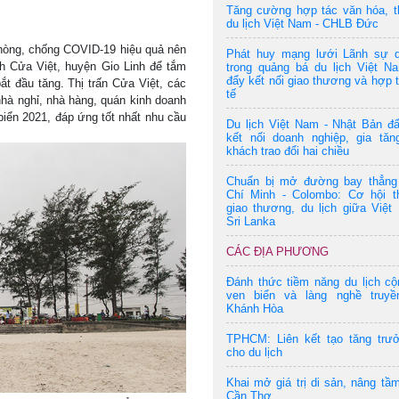
Tăng cường hợp tác văn hóa, t
du lịch Việt Nam - CHLB Đức
 phòng, chống COVID-19 hiệu quả nên
Phát huy mạng lưới Lãnh sự 
ch Cửa Việt, huyện Gio Linh để tắm
trong quảng bá du lịch Việt N
đẩy kết nối giao thương và hợp 
ắt đầu tăng. Thị trấn Cửa Việt, các
tế
nhà nghỉ, nhà hàng, quán kinh doanh
biển 2021, đáp ứng tốt nhất nhu cầu
Du lịch Việt Nam - Nhật Bản đ
kết nối doanh nghiệp, gia tăn
khách trao đổi hai chiều
Chuẩn bị mở đường bay thẳng
Chí Minh - Colombo: Cơ hội t
giao thương, du lịch giữa Việ
Sri Lanka
CÁC ĐỊA PHƯƠNG
Đánh thức tiềm năng du lịch c
ven biển và làng nghề truyề
Khánh Hòa
TPHCM: Liên kết tạo tăng trư
cho du lịch
Khai mở giá trị di sản, nâng tầm
Cần Thơ