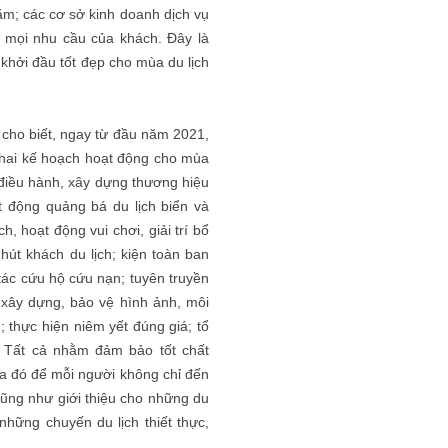
ăm; các cơ sở kinh doanh dịch vụ
t mọi nhu cầu của khách. Đây là
khởi đầu tốt đẹp cho mùa du lịch
 cho biết, ngay từ đầu năm 2021,
khai kế hoạch hoạt động cho mùa
, điều hành, xây dựng thương hiệu
t động quảng bá du lịch biển và
h, hoạt động vui chơi, giải trí bổ
hút khách du lịch; kiện toàn ban
 tác cứu hộ cứu nạn; tuyên truyền
 xây dựng, bảo vệ hình ảnh, môi
; thực hiện niêm yết đúng giá; tổ
... Tất cả nhằm đảm bảo tốt chất
a đó để mỗi người không chỉ đến
ũng như giới thiệu cho những du
hững chuyến du lịch thiết thực,