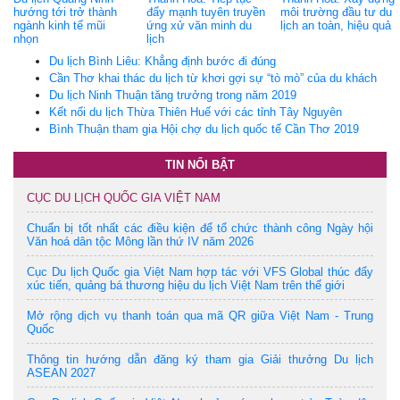
hướng tới trở thành
đẩy mạnh tuyên truyền
môi trường đầu tư du
ngành kinh tế mũi
ứng xử văn minh du
lịch an toàn, hiệu quả
nhọn
lịch
Du lịch Bình Liêu: Khẳng định bước đi đúng
Cần Thơ khai thác du lịch từ khơi gợi sự “tò mò” của du khách
Du lịch Ninh Thuận tăng trưởng trong năm 2019
Kết nối du lịch Thừa Thiên Huế với các tỉnh Tây Nguyên
Bình Thuận tham gia Hội chợ du lịch quốc tế Cần Thơ 2019
TIN NỔI BẬT
CỤC DU LỊCH QUỐC GIA VIỆT NAM
Chuẩn bị tốt nhất các điều kiện để tổ chức thành công Ngày hội
Văn hoá dân tộc Mông lần thứ IV năm 2026
Cục Du lịch Quốc gia Việt Nam hợp tác với VFS Global thúc đẩy
xúc tiến, quảng bá thương hiệu du lịch Việt Nam trên thế giới
Mở rộng dịch vụ thanh toán qua mã QR giữa Việt Nam - Trung
Quốc
Thông tin hướng dẫn đăng ký tham gia Giải thưởng Du lịch
ASEAN 2027