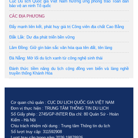
Cục Du lịch Quốc gia Việt Nam hưởng ứng phong trào Toàn dân
bảo vệ an ninh Tổ quốc
CÁC ĐỊA PHƯƠNG
Đẩy mạnh liên kết, phát huy giá trị Công viên địa chất Cao Bằng
Đắk Lắk: Dư địa phát triển bền vững
Lâm Đồng: Giữ gìn bản sắc văn hóa qua tên đất, tên làng
Đà Nẵng: Mở lối du lịch xanh từ công nghệ sinh thái
Đánh thức tiềm năng du lịch cộng đồng ven biển và làng nghề
truyền thống Khánh Hòa
Cơ quan chủ quản : CỤC DU LỊCH QUỐC GIA VIỆT NAM
Đơn vị thực hiện : TRUNG TÂM THÔNG TIN DU LỊCH
Số Giấy phép : 2745/GP-INTER Địa chỉ: 80 Quán Sứ - Hoàn
Kiếm - Hà Nội
Chịu trách nhiệm nội dung : Trung tâm Thông tin du lịch
Số lượt truy cập: 311592908
Lượt truy cập trong năm 2026:19878926