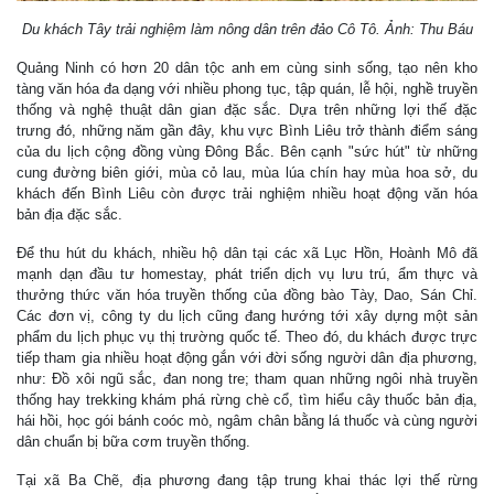
Du khách Tây trải nghiệm làm nông dân trên đảo Cô Tô. Ảnh: Thu Báu
Quảng Ninh có hơn 20 dân tộc anh em cùng sinh sống, tạo nên kho
tàng văn hóa đa dạng với nhiều phong tục, tập quán, lễ hội, nghề truyền
thống và nghệ thuật dân gian đặc sắc. Dựa trên những lợi thế đặc
trưng đó, những năm gần đây, khu vực Bình Liêu trở thành điểm sáng
của du lịch cộng đồng vùng Đông Bắc. Bên cạnh "sức hút" từ những
cung đường biên giới, mùa cỏ lau, mùa lúa chín hay mùa hoa sở, du
khách đến Bình Liêu còn được trải nghiệm nhiều hoạt động văn hóa
bản địa đặc sắc.
Để thu hút du khách, nhiều hộ dân tại các xã Lục Hồn, Hoành Mô đã
mạnh dạn đầu tư homestay, phát triển dịch vụ lưu trú, ẩm thực và
thưởng thức văn hóa truyền thống của đồng bào Tày, Dao, Sán Chỉ.
Các đơn vị, công ty du lịch cũng đang hướng tới xây dựng một sản
phẩm du lịch phục vụ thị trường quốc tế. Theo đó, du khách được trực
tiếp tham gia nhiều hoạt động gắn với đời sống người dân địa phương,
như: Đồ xôi ngũ sắc, đan nong tre; tham quan những ngôi nhà truyền
thống hay trekking khám phá rừng chè cổ, tìm hiểu cây thuốc bản địa,
hái hồi, học gói bánh coóc mò, ngâm chân bằng lá thuốc và cùng người
dân chuẩn bị bữa cơm truyền thống.
Tại xã Ba Chẽ, địa phương đang tập trung khai thác lợi thế rừng