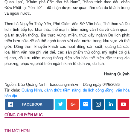
Quan Lạn”, “Khám phá Cốc đảo Hà Nam”, “Hành trình theo dấu chân
Đức Phật tại Yên Tử”... đã nhận được sự quan tâm của du khách trong
và ngoài nước.
Theo bà Nguyễn Thùy Yên, Phó Giám đốc Sở Văn hóa, Thể thao và Du
lịch, tỉnh tiếp tục khai thác thế mạnh, tiềm năng văn hóa về cảnh quan,
giá trị truyền thống, ẩm thực vùng, miền, thúc đẩy ngành Du lịch phát
triển hơn nữa để có thể cạnh tranh với các nước trong khu vực và thế
giới. Đồng thời, khuyến khích các hoạt động sản xuất, quảng bá các
loại hình văn hóa phi vật thể, các sản phẩm thủ công, mỹ nghệ có giá
trị cao, đồ lưu niệm mang thông điệp văn hóa thể hiện đặc trưng địa
phương, phục vụ phát triển ngành kinh tế dịch vụ, du lịch.
Hoàng Quỳnh
Nguồn: Báo Quảng Ninh - baoquangninh.vn - Đăng ngày 04/6/2026
Từ khóa:
Quảng Ninh
,
đánh thức tiềm năng
,
du lịch cộng đồng
,
văn hóa
bản địa
FACEBOOK
CÙNG CHUYÊN MỤC
TIN MỚI HƠN