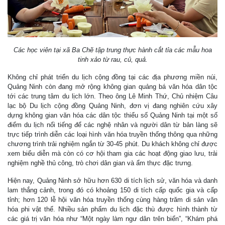
Các học viên tại xã Ba Chẽ tập trung thực hành cắt tỉa các mẫu hoa
tinh xảo từ rau, củ, quả.
Không chỉ phát triển du lịch cộng đồng tại các địa phương miền núi,
Quảng Ninh còn đang mở rộng không gian quảng bá văn hóa dân tộc
tới các trung tâm du lịch lớn. Theo ông Lê Minh Thứ, Chủ nhiệm Câu
lạc bộ Du lịch cộng đồng Quảng Ninh, đơn vị đang nghiên cứu xây
dựng không gian văn hóa các dân tộc thiểu số Quảng Ninh tại một số
điểm du lịch nổi tiếng để các nghệ nhân và người dân từ bản làng sẽ
trực tiếp trình diễn các loại hình văn hóa truyền thống thông qua những
chương trình trải nghiệm ngắn từ 30-45 phút. Du khách không chỉ được
xem biểu diễn mà còn có cơ hội tham gia các hoạt động giao lưu, trải
nghiệm nghề thủ công, trò chơi dân gian và ẩm thực đặc trưng.
Hiện nay, Quảng Ninh sở hữu hơn 630 di tích lịch sử, văn hóa và danh
lam thắng cảnh, trong đó có khoảng 150 di tích cấp quốc gia và cấp
tỉnh; hơn 120 lễ hội văn hóa truyền thống cùng hàng trăm di sản văn
hóa phi vật thể. Nhiều sản phẩm du lịch đặc thù được hình thành từ
các giá trị văn hóa như “Một ngày làm ngư dân trên biển”, “Khám phá