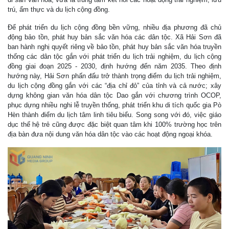
trú, ẩm thực và du lịch cộng đồng.
Để phát triển du lịch cộng đồng bền vững, nhiều địa phương đã chủ
động bảo tồn, phát huy bản sắc văn hóa các dân tộc. Xã Hải Sơn đã
ban hành nghị quyết riêng về bảo tồn, phát huy bản sắc văn hóa truyền
thống các dân tộc gắn với phát triển du lịch trải nghiệm, du lịch cộng
đồng giai đoạn 2025 - 2030, định hướng đến năm 2035. Theo định
hướng này, Hải Sơn phấn đấu trở thành trọng điểm du lịch trải nghiệm,
du lịch cộng đồng gắn với các “địa chỉ đỏ” của tỉnh và cả nước; xây
dựng không gian văn hóa dân tộc Dao gắn với chương trình OCOP,
phục dựng nhiều nghi lễ truyền thống, phát triển khu di tích quốc gia Pò
Hèn thành điểm du lịch tâm linh tiêu biểu. Song song với đó, việc giáo
dục thế hệ trẻ cũng được đặc biệt quan tâm khi 100% trường học trên
địa bàn đưa nội dung văn hóa dân tộc vào các hoạt động ngoại khóa.