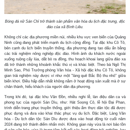
Bóng đá nữ Sán Chỉ trở thành sản phẩm văn hóa du lịch đặc trưng, độc
đáo của xã Bình Liêu.
Không chỉ các địa phương miền núi, nhiều khu vực ven biển của Quảng
Ninh cũng đang phát triển mạnh du lịch cộng đồng. Tại đặc khu Cô Tô,
bên cạnh du lịch biển truyền thống, địa phương đang tạo dấu ấn bằng
các trải nghiệm nông nghiệp độc đáo. Hình ảnh du khách nước ngoài
xuống ruộng cấy lúa, dắt bò ra đồng, thu hoạch khoai lang giữa đảo xa
đã trở thành những khoảnh khắc thú vị và khác biệt. Theo bà Ngô Thị
Minh Sao, Phó Trưởng phòng Văn hóa - Xã hội đặc khu Cô Tô, không
gian trải nghiệm này được ví như một "làng quê Bắc Bộ thu nhỏ" giữa
biển khơi. Điều hấp dẫn nhất không nằm ở hoạt động sản xuất mà ở sự
chân thành, hiếu khách của người dân địa phương.
Trong khi đó, tại đặc khu Vân Đồn, nhiều nghi lễ, làn điệu dân ca và
phong tục của người Sán Dìu, như: Hát Soọng Cô, lễ hội Đại Phan,
trình diễn trang phục truyền thống, giới thiệu ẩm thực dân tộc đã được
phục dựng và đưa vào khai thác phục vụ du lịch. Đặc biệt, Làng Văn
hóa - Du lịch dân tộc Sán Dìu được đưa vào hoạt động từ cuối năm
2024 đang trở thành điểm nhấn mới. Không gian này vừa là nơi bảo tồn
di sản văn hóa, vừa là trung tâm kết nối các hoạt động trải nghiệm, lưu