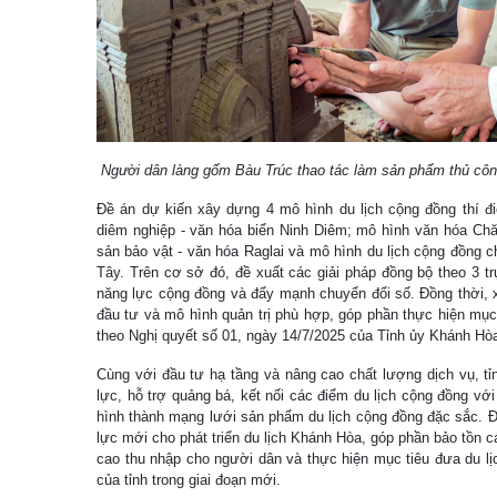
Người dân làng gốm Bàu Trúc thao tác làm sản phẩm thủ c
Đề án dự kiến xây dựng 4 mô hình du lịch cộng đồng thí đ
diêm nghiệp - văn hóa biển Ninh Diêm; mô hình văn hóa Chă
sản bảo vật - văn hóa Raglai và mô hình du lịch cộng đồng c
Tây. Trên cơ sở đó, đề xuất các giải pháp đồng bộ theo 3 tr
năng lực cộng đồng và đẩy mạnh chuyển đổi số. Đồng thời, x
đầu tư và mô hình quản trị phù hợp, góp phần thực hiện mục 
theo Nghị quyết số 01, ngày 14/7/2025 của Tỉnh ủy Khánh Hò
Cùng với đầu tư hạ tầng và nâng cao chất lượng dịch vụ, tỉ
lực, hỗ trợ quảng bá, kết nối các điểm du lịch cộng đồng với
hình thành mạng lưới sản phẩm du lịch cộng đồng đặc sắc. 
lực mới cho phát triển du lịch Khánh Hòa, góp phần bảo tồn cá
cao thu nhập cho người dân và thực hiện mục tiêu đưa du lị
của tỉnh trong giai đoạn mới.