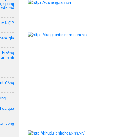
n, quảng
trên thế
a mã QR
ham gia
m hưởng
 an ninh
trị Công
ững
 hóa qua
từ công