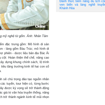
Đánh thức tiềm năng du lịch c
ven biển và làng nghề truyề
Khánh Hòa
ông mỹ nghệ từ gốm. Ảnh: Nhân Tâm
iểm đặc trưng gồm: Mô hình di sản
m - làng gốm Bàu Trúc; mô hình di
hợ phiên - dược liệu bản địa Bác Ái
ụ cột: Hoàn thiện thể chế, nâng cao
ây dựng khung chính sách, lộ trình
tiêu tăng trưởng kinh tế hai con số
a.
nh sẽ chú trọng đào tạo nguồn nhân
 các tuyến, tour hiện có, từng bước
Đây được kỳ vọng sẽ trở thành động
c giá trị văn hóa truyền thống, nâng
ch trở thành ngành kinh tế mũi nhọn