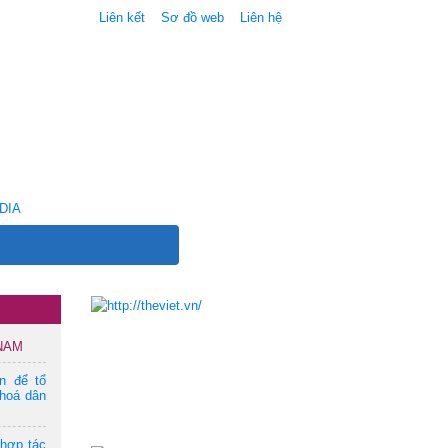
Liên kết
Sơ đồ web
Liên hệ
DIA
 NAM
ện để tổ
hoá dân
 hợp tác