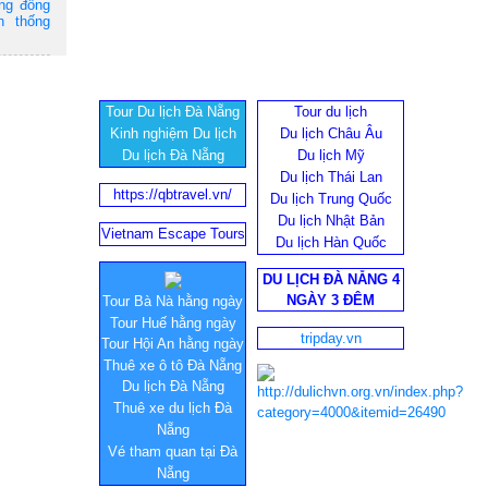
ộng đồng
n thống
Tour Du lịch Đà Nẵng
Tour du lịch
Kinh nghiệm Du lịch
Du lịch Châu Âu
Du lịch Đà Nẵng
Du lịch Mỹ
Du lịch Thái Lan
https://qbtravel.vn/
Du lịch Trung Quốc
Du lịch Nhật Bản
Vietnam Escape Tours
Du lịch Hàn Quốc
DU LỊCH ĐÀ NẴNG 4
NGÀY 3 ĐÊM
Tour Bà Nà hằng ngày
Tour Huế hằng ngày
tripday.vn
Tour Hội An hằng ngày
Thuê xe ô tô Đà Nẵng
Du lịch Đà Nẵng
Thuê xe du lịch Đà
Nẵng
Vé tham quan tại Đà
Nẵng