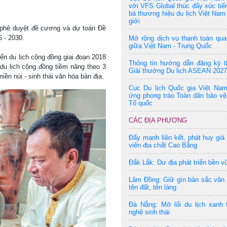
với VFS Global thúc đẩy xúc tiế
bá thương hiệu du lịch Việt Nam 
giới
phê duyệt đề cương và dự toán Đề
6 - 2030.
Mở rộng dịch vụ thanh toán qu
giữa Việt Nam - Trung Quốc
iển du lịch cộng đồng giai đoạn 2018
Thông tin hướng dẫn đăng ký t
u lịch cộng đồng tiềm năng theo 3
Giải thưởng Du lịch ASEAN 2027
iền núi - sinh thái văn hóa bản địa.
Cục Du lịch Quốc gia Việt Na
ứng phong trào Toàn dân bảo vệ
Tổ quốc
CÁC ĐỊA PHƯƠNG
Đẩy mạnh liên kết, phát huy giá 
viên địa chất Cao Bằng
Đắk Lắk: Dư địa phát triển bền v
Lâm Đồng: Giữ gìn bản sắc văn
tên đất, tên làng
Đà Nẵng: Mở lối du lịch xanh 
nghệ sinh thái