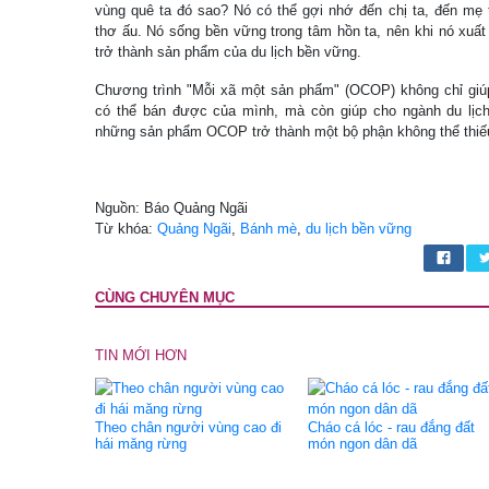
vùng quê ta đó sao? Nó có thể gợi nhớ đến chị ta, đến mẹ 
thơ ấu. Nó sống bền vững trong tâm hồn ta, nên khi nó xuất
trở thành sản phẩm của du lịch bền vững.
Chương trình "Mỗi xã một sản phẩm" (OCOP) không chỉ giú
có thể bán được của mình, mà còn giúp cho ngành du lịch, 
những sản phẩm OCOP trở thành một bộ phận không thể thiếu 
Nguồn: Báo Quảng Ngãi
Từ khóa:
Quảng Ngãi
,
Bánh mè
,
du lịch bền vững
CÙNG CHUYÊN MỤC
TIN MỚI HƠN
Theo chân người vùng cao đi
Cháo cá lóc - rau đắng đất
hái măng rừng
món ngon dân dã