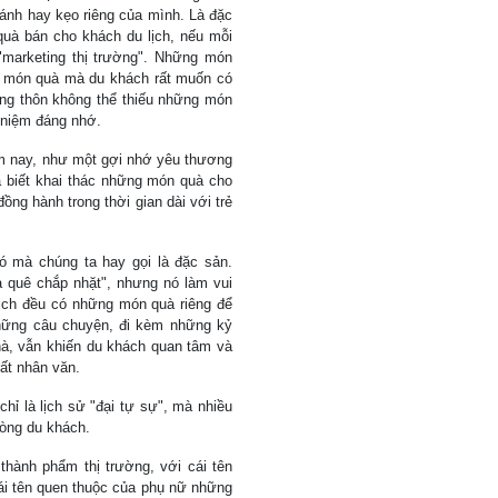
nh hay kẹo riêng của mình. Là đặc
uà bán cho khách du lịch, nếu mỗi
"marketing thị trường". Những món
g món quà mà du khách rất muốn có
ông thôn không thể thiếu những món
 niệm đáng nhớ.
ăm nay, như một gợi nhớ yêu thương
a biết khai thác những món quà cho
ồng hành trong thời gian dài với trẻ
ó mà chúng ta hay gọi là đặc sản.
uà quê chắp nhặt", nhưng nó làm vui
lịch đều có những món quà riêng để
hững câu chuyện, đi kèm những kỷ
à, vẫn khiến du khách quan tâm và
ất nhân văn.
chỉ là lịch sử "đại tự sự", mà nhiều
lòng du khách.
hành phẩm thị trường, với cái tên
i tên quen thuộc của phụ nữ những