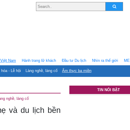
Việt Nam
Hành trang lữ khách
Ðầu tư Du lịch
Nhìn ra thế giới
ME
 hóa - Lễ hội
Làng nghề, làng cổ
Ẩm thực ba miền
TIN NỔI BẬT
àng nghề, làng cổ
ẹ và du lịch bền