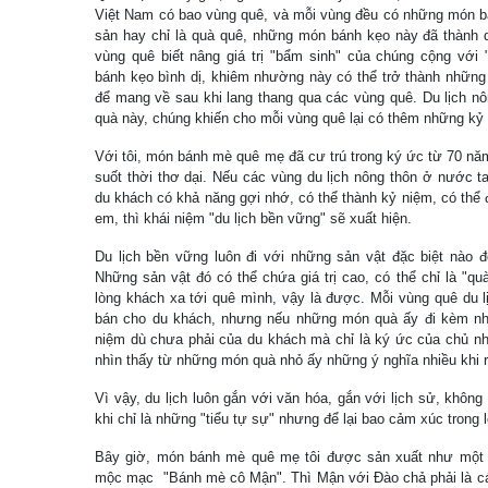
Việt Nam có bao vùng quê, và mỗi vùng đều có những món bá
sản hay chỉ là quà quê, những món bánh kẹo này đã thành q
vùng quê biết nâng giá trị "bẩm sinh" của chúng cộng với 
bánh kẹo bình dị, khiêm nhường này có thể trở thành nhữn
để mang về sau khi lang thang qua các vùng quê. Du lịch n
quà này, chúng khiến cho mỗi vùng quê lại có thêm những kỷ
Với tôi, món bánh mè quê mẹ đã cư trú trong ký ức từ 70 n
suốt thời thơ dại. Nếu các vùng du lịch nông thôn ở nước t
du khách có khả năng gợi nhớ, có thể thành kỷ niệm, có thể đ
em, thì khái niệm "du lịch bền vững" sẽ xuất hiện.
Du lịch bền vững luôn đi với những sản vật đặc biệt nào đ
Những sản vật đó có thể chứa giá trị cao, có thể chỉ là "q
lòng khách xa tới quê mình, vậy là được. Mỗi vùng quê du 
bán cho du khách, nhưng nếu những món quà ấy đi kèm n
niệm dù chưa phải của du khách mà chỉ là ký ức của chủ nh
nhìn thấy từ những món quà nhỏ ấy những ý nghĩa nhiều khi r
Vì vậy, du lịch luôn gắn với văn hóa, gắn với lịch sử, không 
khi chỉ là những "tiểu tự sự" nhưng để lại bao cảm xúc trong 
Bây giờ, món bánh mè quê mẹ tôi được sản xuất như một t
mộc mạc "Bánh mè cô Mận". Thì Mận với Đào chả phải là cá