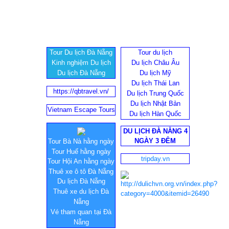
Tour Du lịch Đà Nẵng
Tour du lịch
Kinh nghiệm Du lịch
Du lịch Châu Âu
Du lịch Đà Nẵng
Du lịch Mỹ
Du lịch Thái Lan
https://qbtravel.vn/
Du lịch Trung Quốc
Du lịch Nhật Bản
Vietnam Escape Tours
Du lịch Hàn Quốc
DU LỊCH ĐÀ NẴNG 4
NGÀY 3 ĐÊM
Tour Bà Nà hằng ngày
Tour Huế hằng ngày
tripday.vn
Tour Hội An hằng ngày
Thuê xe ô tô Đà Nẵng
Du lịch Đà Nẵng
Thuê xe du lịch Đà
Nẵng
Vé tham quan tại Đà
Nẵng