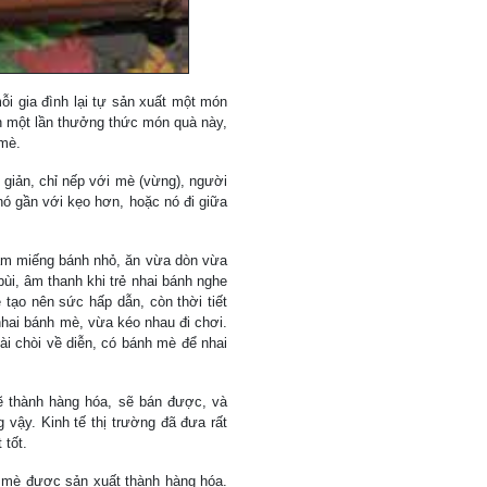
ỗi gia đình lại tự sản xuất một món
n một lần thưởng thức món quà này,
 mè.
 giản, chỉ nếp với mè (vừng), người
 nó gần với kẹo hơn, hoặc nó đi giữa
ăm miếng bánh nhỏ, ăn vừa dòn vừa
bùi, âm thanh khi trẻ nhai bánh nghe
 tạo nên sức hấp dẫn, còn thời tiết
nhai bánh mè, vừa kéo nhau đi chơi.
i chòi về diễn, có bánh mè để nhai
ẽ thành hàng hóa, sẽ bán được, và
vậy. Kinh tế thị trường đã đưa rất
 tốt.
h mè được sản xuất thành hàng hóa.