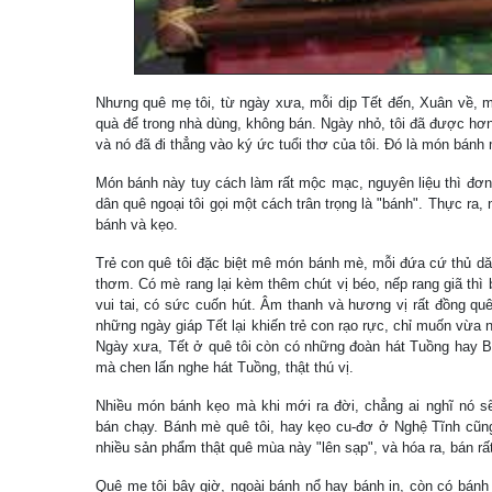
Nhưng quê mẹ tôi, từ ngày xưa, mỗi dịp Tết đến, Xuân về, m
quà để trong nhà dùng, không bán. Ngày nhỏ, tôi đã được hơ
và nó đã đi thẳng vào ký ức tuổi thơ của tôi. Đó là món bánh
Món bánh này tuy cách làm rất mộc mạc, nguyên liệu thì đơn
dân quê ngoại tôi gọi một cách trân trọng là "bánh". Thực ra,
bánh và kẹo.
Trẻ con quê tôi đặc biệt mê món bánh mè, mỗi đứa cứ thủ d
thơm. Có mè rang lại kèm thêm chút vị béo, nếp rang giã thì 
vui tai, có sức cuốn hút. Âm thanh và hương vị rất đồng quê
những ngày giáp Tết lại khiến trẻ con rạo rực, chỉ muốn vừa 
Ngày xưa, Tết ở quê tôi còn có những đoàn hát Tuồng hay Bà
mà chen lấn nghe hát Tuồng, thật thú vị.
Nhiều món bánh kẹo mà khi mới ra đời, chẳng ai nghĩ nó s
bán chạy. Bánh mè quê tôi, hay kẹo cu-đơ ở Nghệ Tĩnh cũng 
nhiều sản phẩm thật quê mùa này "lên sạp", và hóa ra, bán rất
Quê mẹ tôi bây giờ, ngoài bánh nổ hay bánh in, còn có bán