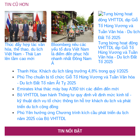
TIN CŨ HƠN
Tưng bừng hoạt động
Thúc đẩy hợp tác văn
Bloomberg nêu các
VHTTDL dịp Giỗ Tổ
hóa, thể thao, du lịch
yếu tố đưa Việt Nam
Hùng Vương và Tuần
Việt Nam - Thái Lan
là điểm đến phục hồi
Văn hóa - Du lịch Đất
lên tầm cao mới
nhanh nhất Đông Nam
Tổ 2025
Á
Thanh Hóa: Khách du lịch tăng trưởng 4,8% trong quý I/2025
Phú Thọ chuẩn bị tổ chức Giỗ Tổ Hùng Vương và Tuần Văn hóa
- Du lịch Đất Tổ năm Ất Tỵ 2025
Emirates khai thác máy bay A350 tới các điểm đến mới
Bộ VHTTDL ban hành Thông tư quy định về định mức kinh tế -
kỹ thuật dịch vụ tổ chức thông tin hỗ trợ khách du lịch và phát
triển du lịch cộng đồng
Phú Yên hưởng ứng Chương trình kích cầu phát triển du lịch
năm 2025 của Bộ VHTTDL
TIN NỔI BẬT