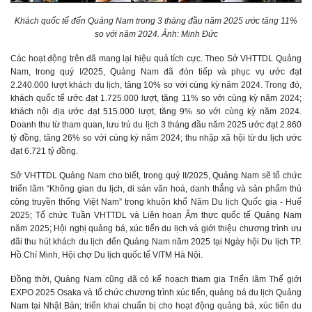
Khách quốc tế đến Quảng Nam trong 3 tháng đầu năm 2025 ước tăng 11%
so với năm 2024. Ảnh: Minh Đức
Các hoạt động trên đã mang lại hiệu quả tích cực. Theo Sở VHTTDL Quảng
Nam, trong quý I/2025, Quảng Nam đã đón tiếp và phục vụ ước đạt
2.240.000 lượt khách du lịch, tăng 10% so với cùng kỳ năm 2024. Trong đó,
khách quốc tế ước đạt 1.725.000 lượt, tăng 11% so với cùng kỳ năm 2024;
khách nội địa ước đạt 515.000 lượt, tăng 9% so với cùng kỳ năm 2024.
Doanh thu từ tham quan, lưu trú du lịch 3 tháng đầu năm 2025 ước đạt 2.860
tỷ đồng, tăng 26% so với cùng kỳ năm 2024; thu nhập xã hội từ du lịch ước
đạt 6.721 tỷ đồng.
Sở VHTTDL Quảng Nam cho biết, trong quý II/2025, Quảng Nam sẽ tổ chức
triển lãm “Không gian du lịch, di sản văn hoá, danh thắng và sản phẩm thủ
công truyền thống Việt Nam” trong khuôn khổ Năm Du lịch Quốc gia - Huế
2025; Tổ chức Tuần VHTTDL và Liên hoan Ẩm thực quốc tế Quảng Nam
năm 2025; Hội nghị quảng bá, xúc tiến du lịch và giới thiệu chương trình ưu
đãi thu hút khách du lịch đến Quảng Nam năm 2025 tại Ngày hội Du lịch TP.
Hồ Chí Minh, Hội chợ Du lịch quốc tế VITM Hà Nội.
Đồng thời, Quảng Nam cũng đã có kế hoạch tham gia Triển lãm Thế giới
EXPO 2025 Osaka và tổ chức chương trình xúc tiến, quảng bá du lịch Quảng
Nam tại Nhật Bản; triển khai chuẩn bị cho hoạt động quảng bá, xúc tiến du