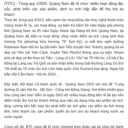
(TITC) - Trong quý I/2025, Quảng Nam đã tổ chức nhiều hoạt động đặc
sắc, phát triển các sản phẩm, dịch vụ mới hấp dẫn để thu hút du
khách.
Theo đó, trong quý I/2025, bên cạnh các hoạt động văn hóa, nghệ thuật chào
mừng Xuân Ất Tỵ, các hoạt động, sự kiện Kỷ niệm 50 năm Ngày giải phóng
tỉnh Quảng Nam và 95 năm Ngày thành lập Đảng bộ tỉnh Quảng Nam, tại
Quảng Nam đã diễn ra hoạt động công nhận điểm du lịch Làng sinh thái
Hương Trà (phường Hòa Hương, TP. Tam Kỳ); ra mắt khu nghỉ dưỡng
Robinson Nam Hội An tại bãi biển Tam Tiến (huyện Núi Thành); quảng bá vẻ
đẹp xứ Tiên (xã Tiên Cảnh, huyện Tiên Phước) thông qua sự kiện “Khám
phá vẻ đẹp và ẩm thực xứ Tiên - Làng cổ Lộc Yên” tại TP. Hội An; Lễ hội Cầu
Bông tại Làng rau Trà Quế và đón nhận biểu trưng Giải thưởng Làng Du lịch
Tốt nhất do Tổ chức Du lịch Liên hiệp quốc (UN Tourism) trao tặng; Ngày hội
bắp nếp Cẩm Nam - Hội An 2025...
Đặc biệt, Hội thảo Lữ hành quốc tế - Quảng Nam 2025 với chủ đề “Cung
đường Di sản Hội An - Mỹ Sơn - Cổng trời Đông Giang: Nơi thiên nhiên giao
hòa cùng văn hóa” diễn ra ngày 08/3 với nhiều hoạt động bên lề đã tạo nên
điểm nhấn thu hút du khách thông qua việc đa dạng hóa sản phẩm du lịch;
tăng cường liên kết, hợp tác phát triển du lịch giữa các điểm du lịch trong
tỉnh, hình thành các sản phẩm, tuyến du lịch cho du khách trong nước và
nước ngoài.
Cùng với đó, BTC cũng đã tổ chức chương trình khảo sát và công bố hành