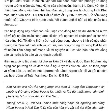
Bức phù điêu “Bác Hồ nói chuyện với Đại đoàn quân tiên phong”; Lễ dâng
hương tưởng niệm các Vua Hùng của các huyện, thành, thị. Cùng với đó là
nhiều hoạt động văn hóa, thể thao đặc sắc; trọng tâm là chương trình Khai
mạc Tuần Văn hóa - Du lịch Đất Tổ năm Ất Tỵ 2025” với chủ đề “Âm vang
nguồn cội”; Chương trình nghệ thuật “Về thành phố lễ hội” và bắn pháo hoa
tầm cao...
Các hoạt động này nhằm tạo điều kiện cho đồng bào và du khách cả nước
trở về cội nguồn, tri ân công đức Tổ tiên, trải nghiệm và khám phá di sản văn
hóa vùng Đất Tổ; đồng thời, các hoạt động trong chương trình sẽ góp phần
quảng bá đậm nét hình ảnh về lịch sử, văn hóa, con người vùng Đất Tổ với
rất nhiều tiềm năng, thế mạnh về tài nguyên du lịch văn hóa đến với đồng
bào cả nước, kiều bào và du khách quốc tế.
Hiện nay, công tác chuẩn bị cho sự kiện đã và đang được Ban Tổ chức xây
dựng các phương án để đảm bảo lễ hội được tổ chức chu đáo, an toàn, phục
vụ đồng bào, du khách thập phương về dâng hương bái Tổ và trải nghiệm
các hoạt động tại Tuần Văn hóa - Du lịch Đất Tổ.
Khu Di tích lịch sử Đền Hùng được xác định là Trung tâm Thực hành tín
ngưỡng thờ cúng Hùng Vương lớn nhất và lâu đời nhất trong tiến trình
phát triển lịch sử của dân tộc Việt Nam.
Tháng 12/2012, UNESCO chính thức công nhận tín ngưỡng thờ cúng
Hùng Vương ở Phú Thọ là Di sản văn hóa phi vật thể đại diện của nhân