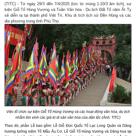
(TITC) - Từ ngày 29/3 đến 7/4/2025 (tức từ mùng 1-10/3 âm lịch), sự
kiện Giỗ Tổ Hùng Vương và Tuần Văn hóa - Du lịch Đất Tổ năm Ất Tỵ
sẽ diễn ra tại thành phố Việt Trì, Khu di tích lịch sử Đền Hùng và các
địa phương trong tỉnh Phú Thọ.
Việc tổ chức sự kiện Giỗ Tổ Hùng Vương và các hoạt động văn hóa, du lịch
nhằm tôn vinh các giá trị di sản văn hóa của dân tộc (Ảnh: TITC)
Theo đó, phần Lễ bao gồm: Lễ Giỗ Đức Quốc Tổ Lạc Long Quân và Dâng
hương tưởng niệm Tổ Mẫu Âu Cơ; Lễ Giỗ Tổ Hùng Vương và Dâng hoa tại