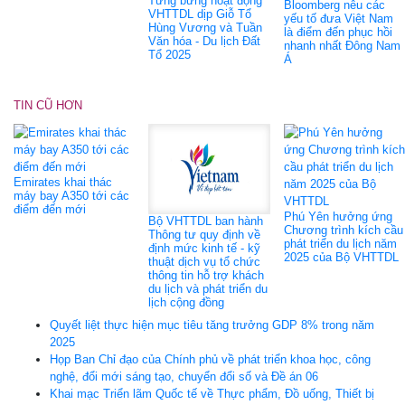
Tưng bừng hoạt động
Bloomberg nêu các
VHTTDL dịp Giỗ Tổ
yếu tố đưa Việt Nam
Hùng Vương và Tuần
là điểm đến phục hồi
Văn hóa - Du lịch Đất
nhanh nhất Đông Nam
Tổ 2025
Á
TIN CŨ HƠN
Emirates khai thác
máy bay A350 tới các
điểm đến mới
Phú Yên hưởng ứng
Bộ VHTTDL ban hành
Chương trình kích cầu
Thông tư quy định về
phát triển du lịch năm
định mức kinh tế - kỹ
2025 của Bộ VHTTDL
thuật dịch vụ tổ chức
thông tin hỗ trợ khách
du lịch và phát triển du
lịch cộng đồng
Quyết liệt thực hiện mục tiêu tăng trưởng GDP 8% trong năm
2025
Họp Ban Chỉ đạo của Chính phủ về phát triển khoa học, công
nghệ, đổi mới sáng tạo, chuyển đổi số và Đề án 06
Khai mạc Triển lãm Quốc tế về Thực phẩm, Đồ uống, Thiết bị