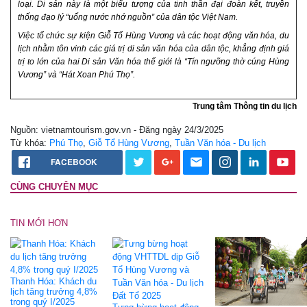
loại. Di sản này là một biểu tượng của tinh thần đại đoàn kết, truyền
thống đạo lý “uống nước nhớ nguồn” của dân tộc Việt Nam.
Việc tổ chức sự kiện Giỗ Tổ Hùng Vương và các hoạt động văn hóa, du
lịch nhằm tôn vinh các giá trị di sản văn hóa của dân tộc, khẳng định giá
trị to lớn của hai Di sản Văn hóa thế giới là “Tín ngưỡng thờ cúng Hùng
Vương” và “Hát Xoan Phú Thọ”.
Trung tâm Thông tin du lịch
Nguồn: vietnamtourism.gov.vn - Đăng ngày 24/3/2025
Từ khóa:
Phú Thọ
,
Giỗ Tổ Hùng Vương
,
Tuần Văn hóa - Du lịch
FACEBOOK
CÙNG CHUYÊN MỤC
TIN MỚI HƠN
Thanh Hóa: Khách du
lịch tăng trưởng 4,8%
trong quý I/2025