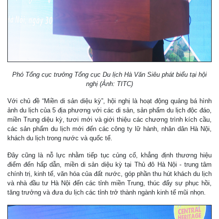
Phó Tổng cục trưởng Tổng cục Du lịch Hà Văn Siêu phát biểu tại hội
nghị (Ảnh: TITC)
Với chủ đề “Miền di sản diệu kỳ”, hội nghị là hoạt động quảng bá hình
ảnh du lịch của 5 địa phương với các di sản, sản phẩm du lịch độc đáo,
miền Trung diệu kỳ, tươi mới và giới thiệu các chương trình kích cầu,
các sản phẩm du lịch mới đến các công ty lữ hành, nhân dân Hà Nội,
khách du lịch trong nước và quốc tế.
Đây cũng là nỗ lực nhằm tiếp tục củng cố, khẳng định thương hiệu
điểm đến hấp dẫn, miền di sản diệu kỳ tại Thủ đô Hà Nội - trung tâm
chính trị, kinh tế, văn hóa của đất nước, góp phần thu hút khách du lịch
và nhà đầu tư Hà Nội đến các tỉnh miền Trung, thúc đẩy sự phục hồi,
tăng trưởng và đưa du lịch các tỉnh trở thành ngành kinh tế mũi nhọn.