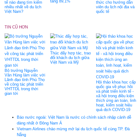
tăng 89,1%
tế nào đang tìm kiếm
thức cho hướng dẫn
nhiều nhất về du lịch
viên du lịch nội địa và
Việt Nam?
quốc tế
TIN CŨ HƠN
Thúc đẩy hợp tác, trao
đổi khách du lịch giữa
Việt Nam và Mỹ
Bộ trưởng Nguyễn
Văn Hùng làm việc với
Lãnh đạo tỉnh Phú Thọ
Hội thảo khoa học cấp
về công tác phát triển
quốc gia về phục hồi
VHTTDL trong thời
và phát triển kinh tế -
gian tới
xã hội trong điều kiện
thích ứng an toàn, linh
hoạt, kiểm soát hiệu
quả dịch COVID-19
Báo nước ngoài: Việt Nam là nước có chính sách nhập cảnh dễ
dàng nhất ở Đông Nam Á
Vietnam Airlines chào mừng mở lại du lịch quốc tế cùng TP. Đà
Nẵng