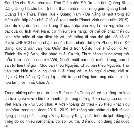
Đại diện cho 5 địa phương, Phó Giám đốc Sở Du lịch tỉnh Quảng Bình
Đặng Đông Hà cho biết, 5 tỉnh, thành phố miền Trung gồm Quảng Bình -
Quảng Trị - Thừa Thiên Huế - Quảng Nam - Đà Nẵng là một trong 10
điểm đến hấp dẫn nhất Châu Á (do Lonely Planet vinh danh năm 2019).
Con đường di sản miền Trung đi qua 5 địa phương là thương hiệu nổi
bật của du lịch Việt Nam, có nhiều tiềm năng, lợi thế để phát triển du
lịch. Một miền di sản diệu kỳ với hệ thống di sản thế giới đồ sộ đã
được UNESCO công nhận: di sản thiên nhiên thế giới Phong Nha - Kẻ
Bàng; các di sản văn hóa: Quần thể di tích Cố đô Huế, Phố cổ Hội An,
Thánh địa Mỹ Sơn, Nhã nhạc Huế, Ca trù, Thực hành tín ngưỡng thờ
mẫu Tam phủ của người Việt, Nghệ thuật bài chòi miền Trung; các di
sản tư liệu thế giới: Mộc bản triều Nguyễn, Châu bản triều Nguyễn, Thơ
văn trên kiến trúc cung đình Huế cùng với Miền nghỉ dưỡng, giải trí
diệu kỳ Đà Nẵng, Quảng Trị - một trong những bảo tàng của lịch sử,
hòa bình lớn nhất Châu Á…
Trong những năm qua, du lịch 5 tỉnh miền Trung đã có sự tăng trưởng
ấn tượng và vươn lên trở thành một trong những điểm sáng của du lịch
Việt Nam và khu vực châu Á với khoảng 20 triệu - 25 triệu khách du
lịch/năm trong giai đoạn 2016 - 2019. Hệ thống sản phẩm du lịch rất đa
dạng, phong phú… cùng với hạ tầng kỹ thuật phát triển du lịch đồng bộ
trong đó có nhiều sản phẩm, cơ sở lưu trú, điểm du lịch đẳng cấp quốc
tế.