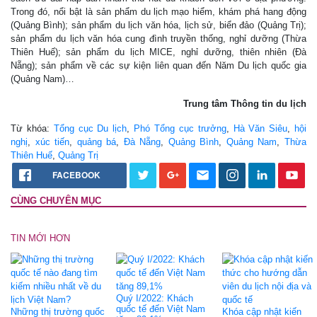
Trong đó, nổi bật là sản phẩm du lịch mạo hiểm, khám phá hang động
(Quảng Bình); sản phẩm du lịch văn hóa, lịch sử, biển đảo (Quảng Trị);
sản phẩm du lịch văn hóa cung đình truyền thống, nghỉ dưỡng (Thừa
Thiên Huế); sản phẩm du lịch MICE, nghỉ dưỡng, thiên nhiên (Đà
Nẵng); sản phẩm về các sự kiện liên quan đến Năm Du lịch quốc gia
(Quảng Nam)…
Trung tâm Thông tin du lịch
Từ khóa:
Tổng cục Du lịch
,
Phó Tổng cục trưởng
,
Hà Văn Siêu
,
hội
nghị
,
xúc tiến
,
quảng bá
,
Đà Nẵng
,
Quảng Bình
,
Quảng Nam
,
Thừa
Thiên Huế
,
Quảng Trị
FACEBOOK
CÙNG CHUYÊN MỤC
TIN MỚI HƠN
Quý I/2022: Khách
quốc tế đến Việt Nam
Những thị trường quốc
Khóa cập nhật kiến