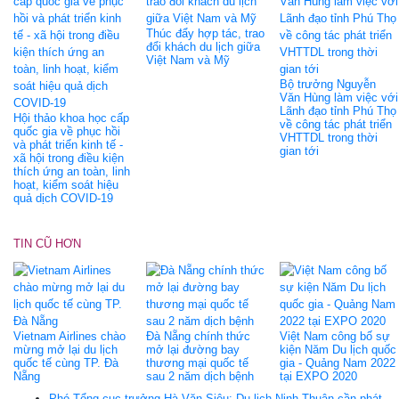
Thúc đẩy hợp tác, trao
đổi khách du lịch giữa
Việt Nam và Mỹ
Bộ trưởng Nguyễn
Văn Hùng làm việc với
Lãnh đạo tỉnh Phú Thọ
Hội thảo khoa học cấp
về công tác phát triển
quốc gia về phục hồi
VHTTDL trong thời
và phát triển kinh tế -
gian tới
xã hội trong điều kiện
thích ứng an toàn, linh
hoạt, kiểm soát hiệu
quả dịch COVID-19
TIN CŨ HƠN
Vietnam Airlines chào
Đà Nẵng chính thức
Việt Nam công bố sự
mừng mở lại du lịch
mở lại đường bay
kiện Năm Du lịch quốc
quốc tế cùng TP. Đà
thương mại quốc tế
gia - Quảng Nam 2022
Nẵng
sau 2 năm dịch bệnh
tại EXPO 2020
Phó Tổng cục trưởng Hà Văn Siêu: Du lịch Ninh Thuận cần phát