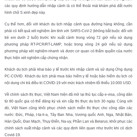
các quy định hướng dẫn nhập cảnh là có thể thoải mái khám phá đất nước
hình chữ S xinh đẹp này.
Cụ thể hơn, đối với khách du lịch nhập cảnh qua đường hàng không, cần
phải có kết quả xét nghiệm âm tính với SARS-CoV-2 (không bắt buộc đối với
trẻ em dưới 2 tuổi) trước khi xuất cảnh trong vòng 72 giờ nếu sử dụng
phương pháp RT-PCR/RT-LAMP; hoặc trong vòng 24 giờ nếu sử dụng
phương pháp xét nghiệm nhanh và được cơ quan có thẩm quyền của nước
thực hiện xét nghiệm cấp chứng nhận.
Khách du lịch phải khai báo y tế trước khi nhập cảnh và sử dụng Ứng dụng
PC-COVID. Khách du lịch phải mua bảo hiểm y tế hoặc bảo hiểm du lịch có
nội dung chi trả điều trị COVID-19 với mức trách nhiệm tối thiểu 10.000 USD.
Về chính sách thị thực, Việt Nam hiện đã mở lại thủ tục cấp e-visa, công dân
từ 80 quốc gia có thể đăng ký và xin cấp thị thực du lịch 30 ngày. Cùng với
đó, Việt Nam cũng khôi phục chính sách miễn thị thực cho công dân các
nước: Đức, Pháp, I-ta-li-a, Tây Ban Nha, Vương quốc Anh, Nga, Nhật Bản,
Hàn Quốc, Đan Mạch, Thụy Điển, Na-uy, Phần Lan và Belarus; khôi phục các
chính sách xuất nhập cảnh và các quy định liên quan như trước khi có dịch
Covid-19.