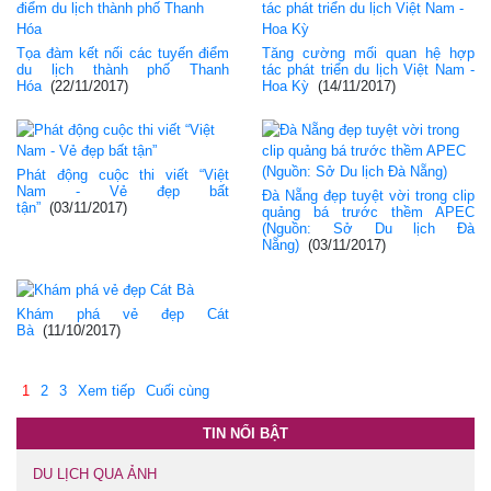
Tọa đàm kết nối các tuyến điểm
Tăng cường mối quan hệ hợp
du lịch thành phố Thanh
tác phát triển du lịch Việt Nam -
Hóa
(22/11/2017)
Hoa Kỳ
(14/11/2017)
Phát động cuộc thi viết “Việt
Nam - Vẻ đẹp bất
Đà Nẵng đẹp tuyệt vời trong clip
tận”
(03/11/2017)
quảng bá trước thềm APEC
(Nguồn: Sở Du lịch Đà
Nẵng)
(03/11/2017)
Khám phá vẻ đẹp Cát
Bà
(11/10/2017)
1
2
3
Xem tiếp
Cuối cùng
TIN NỔI BẬT
DU LỊCH QUA ẢNH