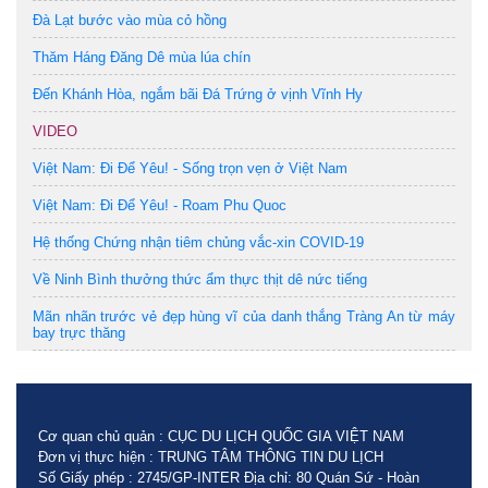
Đà Lạt bước vào mùa cỏ hồng
Thăm Háng Đăng Dê mùa lúa chín
Đến Khánh Hòa, ngắm bãi Đá Trứng ở vịnh Vĩnh Hy
VIDEO
Việt Nam: Đi Để Yêu! - Sống trọn vẹn ở Việt Nam
Việt Nam: Đi Để Yêu! - Roam Phu Quoc
Hệ thống Chứng nhận tiêm chủng vắc-xin COVID-19
Về Ninh Bình thưởng thức ẩm thực thịt dê nức tiếng
Mãn nhãn trước vẻ đẹp hùng vĩ của danh thắng Tràng An từ máy
bay trực thăng
Cơ quan chủ quản : CỤC DU LỊCH QUỐC GIA VIỆT NAM
Đơn vị thực hiện : TRUNG TÂM THÔNG TIN DU LỊCH
Số Giấy phép : 2745/GP-INTER Địa chỉ: 80 Quán Sứ - Hoàn