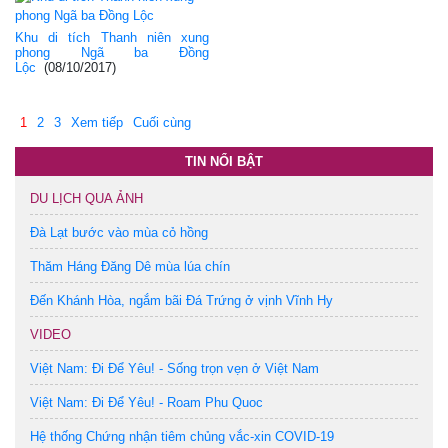
Khu di tích Thanh niên xung
phong Ngã ba Đồng
Lộc
(08/10/2017)
1
2
3
Xem tiếp
Cuối cùng
TIN NỔI BẬT
DU LỊCH QUA ẢNH
Đà Lạt bước vào mùa cỏ hồng
Thăm Háng Đăng Dê mùa lúa chín
Đến Khánh Hòa, ngắm bãi Đá Trứng ở vịnh Vĩnh Hy
VIDEO
Việt Nam: Đi Để Yêu! - Sống trọn vẹn ở Việt Nam
Việt Nam: Đi Để Yêu! - Roam Phu Quoc
Hệ thống Chứng nhận tiêm chủng vắc-xin COVID-19