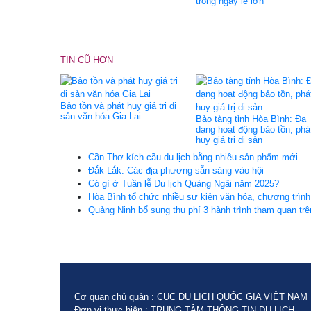
trong ngày lễ lớn
TIN CŨ HƠN
Bảo tồn và phát huy giá trị di
sản văn hóa Gia Lai
Bảo tàng tỉnh Hòa Bình: Đa
dạng hoạt động bảo tồn, phá
huy giá trị di sản
Cần Thơ kích cầu du lịch bằng nhiều sản phẩm mới
Đắk Lắk: Các địa phương sẵn sàng vào hội
Có gì ở Tuần lễ Du lịch Quảng Ngãi năm 2025?
Hòa Bình tổ chức nhiều sự kiện văn hóa, chương trình
Quảng Ninh bổ sung thu phí 3 hành trình tham quan tr
Cơ quan chủ quản : CỤC DU LỊCH QUỐC GIA VIỆT NAM
Đơn vị thực hiện : TRUNG TÂM THÔNG TIN DU LỊCH