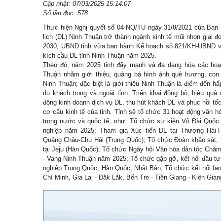
Cập nhật: 07/03/2025 15:14:07
Số lần đọc: 578
Thực hiện Nghị quyết số 04-NQ/TU ngày 31/8/2021 của Ban Th
lịch (DL) Ninh Thuận trở thành ngành kinh tế mũi nhọn giai 
2030, UBND tỉnh vừa ban hành Kế hoạch số 821/KH-UBND về t
kích cầu DL tỉnh Ninh Thuận năm 2025.
Theo đó, năm 2025 tỉnh đẩy mạnh và đa dạng hóa các hoạ
Thuận nhằm giới thiệu, quảng bá hình ảnh quê hương, co
Ninh Thuận; đặc biệt là giới thiệu Ninh Thuận là điểm đến h
du khách trong và ngoài tỉnh. Triển khai đồng bộ, hiệu quả 
động kinh doanh dịch vụ DL, thu hút khách DL và phục hồi tố
cơ cấu kinh tế của tỉnh. Tỉnh sẽ tổ chức 31 hoạt động văn hó
trong nước và quốc tế, như: Tổ chức sự kiện Võ Đài Quốc
nghiệp năm 2025; Tham gia Xúc tiến DL tại Thượng Hải
Quảng Châu-Chu Hải (Trung Quốc); Tổ chức Đoàn khảo sát, l
tại Jeju (Hàn Quốc); Tổ chức Ngày hội Văn hóa dân tộc Chăm
- Vang Ninh Thuận năm 2025; Tổ chức gặp gỡ, kết nối đầu tư
nghiệp Trung Quốc, Hàn Quốc, Nhật Bản; Tổ chức kết nối fam
Chí Minh, Gia Lai - Đắk Lắk, Bến Tre - Tiền Giang - Kiên Giang