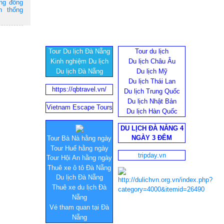
ộng đồng
n thống
Tour Du lịch Đà Nẵng
Tour du lịch
Kinh nghiệm Du lịch
Du lịch Châu Âu
Du lịch Đà Nẵng
Du lịch Mỹ
Du lịch Thái Lan
https://qbtravel.vn/
Du lịch Trung Quốc
Du lịch Nhật Bản
Vietnam Escape Tours
Du lịch Hàn Quốc
DU LỊCH ĐÀ NẴNG 4
NGÀY 3 ĐÊM
Tour Bà Nà hằng ngày
Tour Huế hằng ngày
tripday.vn
Tour Hội An hằng ngày
Thuê xe ô tô Đà Nẵng
Du lịch Đà Nẵng
Thuê xe du lịch Đà
Nẵng
Vé tham quan tại Đà
Nẵng