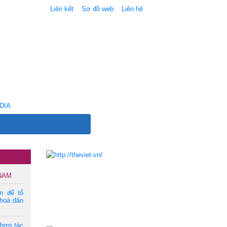
Liên kết
Sơ đồ web
Liên hệ
DIA
 NAM
ện để tổ
hoá dân
 hợp tác