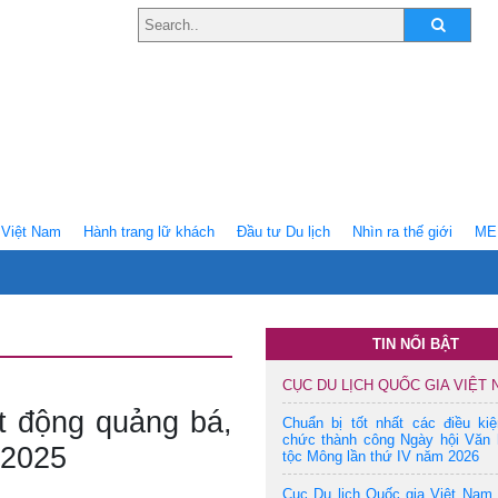
Việt Nam
Hành trang lữ khách
Ðầu tư Du lịch
Nhìn ra thế giới
ME
TIN NỔI BẬT
CỤC DU LỊCH QUỐC GIA VIỆT
t động quảng bá,
Chuẩn bị tốt nhất các điều ki
chức thành công Ngày hội Văn 
 2025
tộc Mông lần thứ IV năm 2026
Cục Du lịch Quốc gia Việt Nam