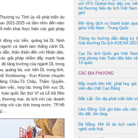
với VFS Global thúc đẩy xúc tiế
bá thương hiệu du lịch Việt Nam 
giới
ường vụ Tỉnh ủy về phát triển du
đoạn 2021-2025 và tầm nhìn đến năm
Mở rộng dịch vụ thanh toán qu
giữa Việt Nam - Trung Quốc
riển khai thực hiện các giải pháp
Thông tin hướng dẫn đăng ký t
t động xúc tiến, quảng bá DL Ninh
Giải thưởng Du lịch ASEAN 2027
n người và danh lam thắng cảnh DL
ấp dẫn, thân thiện đến với Nhân dân,
Cục Du lịch Quốc gia Việt Na
các giải pháp nhằm đẩy mạnh hoạt
ứng phong trào Toàn dân bảo vệ
Tổ quốc
c độ tăng trưởng của ngành DL trong
a, quảng bá, xúc tiến DL trong tỉnh,
CÁC ĐỊA PHƯƠNG
 tế Kickboxing - Kun Khmer chuyên
-Hàng Châu-Tô Châu, Thẩm Quyến-
Đẩy mạnh liên kết, phát huy giá 
àm việc, hợp tác trong lĩnh vực DL
viên địa chất Cao Bằng
 toàn quốc lần thứ VI và Lễ hội Nho
Đắk Lắk: Dư địa phát triển bền v
, thương mại, du lịch với các doanh
trip với các tỉnh trong nước: TP.Hồ
Lâm Đồng: Giữ gìn bản sắc văn
;...
tên đất, tên làng
Đà Nẵng: Mở lối du lịch xanh 
nghệ sinh thái