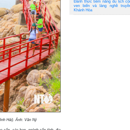
Đánh thức tiềm năng du lịch c
ven biển và làng nghề truyề
Khánh Hòa
inh Hải). Ảnh: Văn Nỷ
cấp, các ban, ngành cấp tỉnh, địa