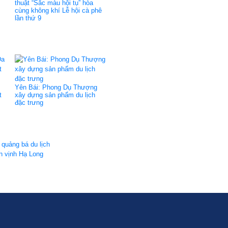
thuật “Sắc màu hội tụ” hòa
cùng không khí Lễ hội cà phê
lần thứ 9
Yên Bái: Phong Dụ Thượng
t
xây dựng sản phẩm du lịch
đặc trưng
 quảng bá du lịch
ên vịnh Hạ Long