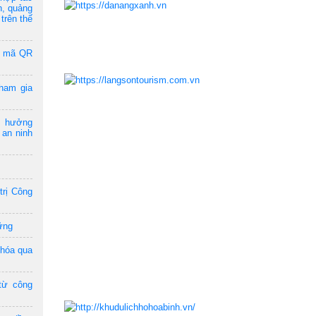
n, quảng
trên thế
a mã QR
ham gia
m hưởng
 an ninh
trị Công
ững
 hóa qua
từ công