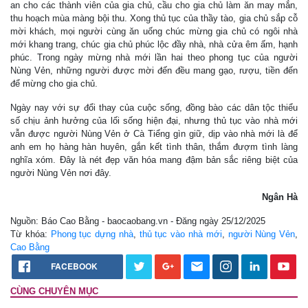
an cho các thành viên của gia chủ, cầu cho gia chủ làm ăn may mắn,
thu hoạch mùa màng bội thu. Xong thủ tục của thầy tào, gia chủ sắp cỗ
mời khách, mọi người cùng ăn uống chúc mừng gia chủ có ngôi nhà
mới khang trang, chúc gia chủ phúc lộc đầy nhà, nhà cửa êm ấm, hạnh
phúc. Trong ngày mừng nhà mới lần hai theo phong tục của người
Nùng Vẻn, những người được mời đến đều mang gạo, rượu, tiền đến
để mừng cho gia chủ.
Ngày nay với sự đổi thay của cuộc sống, đồng bào các dân tộc thiểu
số chịu ảnh hưởng của lối sống hiện đại, nhưng thủ tục vào nhà mới
vẫn được người Nùng Vẻn ở Cà Tiểng gìn giữ, dịp vào nhà mới là để
anh em họ hàng hàn huyên, gắn kết tình thân, thắm đượm tình làng
nghĩa xóm. Đây là nét đẹp văn hóa mang đậm bản sắc riêng biệt của
người Nùng Vẻn nơi đây.
Ngân Hà
Nguồn: Báo Cao Bằng - baocaobang.vn - Đăng ngày 25/12/2025
Từ khóa:
Phong tục dựng nhà
,
thủ tục vào nhà mới
,
người Nùng Vẻn
,
Cao Bằng
FACEBOOK
CÙNG CHUYÊN MỤC