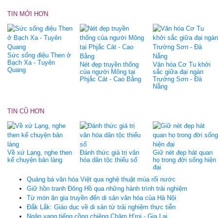
TIN MỚI HƠN
Sức sống điệu Then ở
Bạch Xa - Tuyên
Nét đẹp truyền thống
Văn hóa Cơ Tu khởi
Quang
của người Mông tại
sắc giữa đại ngàn
Phjắc Cát - Cao Bằng
Trường Sơn - Đà
Nẵng
TIN CŨ HƠN
Về xứ Lạng, nghe then
Đánh thức giá trị văn
Giữ nét đẹp hát quan
kể chuyện bản làng
hóa dân tộc thiểu số
họ trong đời sống hiện
đại
Quảng bá văn hóa Việt qua nghệ thuật múa rối nước
Giữ hồn tranh Đông Hồ qua những hành trình trải nghiệm
Từ món ăn gia truyền đến di sản văn hóa của Hà Nội
Đắk Lắk: Giáo dục về di sản từ trải nghiệm thực tiễn
Ngân vang tiếng cồng chiêng Chăm H’roi - Gia Lai