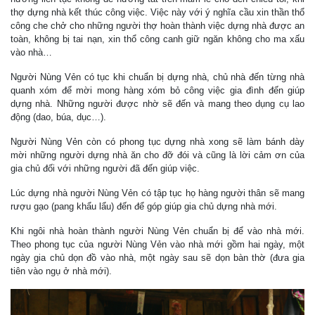
thợ dựng nhà kết thúc công việc. Việc này với ý nghĩa cầu xin thần thổ
công che chở cho những người thợ hoàn thành việc dựng nhà được an
toàn, không bị tai nạn, xin thổ công canh giữ ngăn không cho ma xấu
vào nhà…
Người Nùng Vẻn có tục khi chuẩn bị dựng nhà, chủ nhà đến từng nhà
quanh xóm để mời mong hàng xóm bỏ công việc gia đình đến giúp
dựng nhà. Những người được nhờ sẽ đến và mang theo dụng cụ lao
động (dao, búa, dục…).
Người Nùng Vẻn còn có phong tục dựng nhà xong sẽ làm bánh dày
mời những người dựng nhà ăn cho đỡ đói và cũng là lời cảm ơn của
gia chủ đối với những người đã đến giúp việc.
Lúc dựng nhà người Nùng Vẻn có tập tục họ hàng người thân sẽ mang
rượu gạo (pang khẩu lẩu) đến để góp giúp gia chủ dựng nhà mới.
Khi ngôi nhà hoàn thành người Nùng Vẻn chuẩn bị để vào nhà mới.
Theo phong tục của người Nùng Vẻn vào nhà mới gồm hai ngày, một
ngày gia chủ dọn đồ vào nhà, một ngày sau sẽ dọn bàn thờ (đưa gia
tiên vào ngụ ở nhà mới).