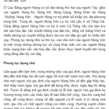
Số lần đọc: 614
Ở Cao Bằng người Nùng có số dân đứng thứ hai sau người Tày, gồm
các ngành: Nùng An, Nùng Inh, Nùng Giang, Nùng Khen lài, Nùng
Sluồng, Nùng Vẻn… Người Nùng cư trú phân bố khắp các địa phương
trong tỉnh. Trong đó, người Nủng Vẻn cư trú chủ yếu ở xã Tổng Cọt.
Cộng đồng người Nùng Vẻn cư trú ở xóm Cà Tiểng vẫn còn bảo lưu
nét văn hóa đặc sắc truyền thống của dân tộc, tiếng nói (tiếng Vẻn) và
nhiều phong tục truyền thống được bà con nơi đây gìn giữ từ nhiều đời
nay. Phong tục dựng nhà và thủ tục vào nhà mới của người Nùng Vẻn
là một trong những phong tục vô cùng khác biệt với các ngành Nùng
khác mang bản sắc văn hóa đặc sắc được thực hành truyền đời trong
cộng đồng dân tộc nơi đây.
Phong tục dựng nhà
Liên quan đến tâm linh, trong những việc của gia đình, người Nùng Vẻn
đều đến nhà thầy tào để xem ngày tốt mới tiến hành mọi việc. Khi dựng
nhà mới người chủ gia đình của người Nủng Vẻn sẽ đến gặp thầy tào,
nhờ thầy chọn ngày cho gia đình để dựng nhà, được ngày đẹp thì động
thổ. Trước lễ động thổ gia đình chuẩn bị lễ nhờ người chủ gia đình họ
Vương trong xóm vào miếu làm lễ báo thần thổ công. Sau khi cúng thổ
công, đồ cúng được mang về đặt nguyên cả lễ cạnh vị trí dựng nhà
mới, gia chủ cử một người trông coi mâm cúng, thường xuyên châm
hương liên tục không để hương tắt trên mâm lễ cho đến chiều tối, khi