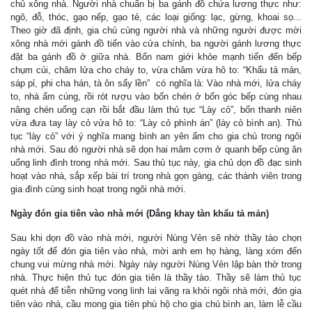
chủ xông nhà. Người nhà chuẩn bị ba gánh đồ chứa lương thực như:
ngô, đỗ, thóc, gạo nếp, gạo tẻ, các loại giống: lạc, gừng, khoai sọ...
Theo giờ đã định, gia chủ cùng người nhà và những người được mời
xông nhà mới gánh đồ tiến vào cửa chính, ba người gánh lương thực
đặt ba gánh đồ ở giữa nhà. Bốn nam giới khỏe mạnh tiến đến bếp
chụm củi, châm lửa cho cháy to, vừa châm vừa hô to: “Khẩu tả mản,
sáp pỉ, phi cha hán, tà ôn sấy lền” có nghĩa là: Vào nhà mới, lửa cháy
to, nhà ấm cúng, rồi rót rượu vào bốn chén ở bốn góc bếp cùng nhau
nâng chén uống cạn rồi bắt đầu làm thủ tục “Lày cỏ”, bốn thanh niên
vừa đưa tay lày cỏ vửa hô to: “Lày cỏ phình án” (lày cỏ bình an). Thủ
tục “lày cỏ” với ý nghĩa mang bình an yên ấm cho gia chủ trong ngôi
nhà mới. Sau đó người nhà sẽ dọn hai mâm cơm ở quanh bếp cùng ăn
uống linh đình trong nhà mới. Sau thủ tục này, gia chủ dọn đồ đạc sinh
hoạt vào nhà, sắp xếp bài trí trong nhà gọn gàng, các thành viên trong
gia đình cùng sinh hoạt trong ngôi nhà mới.
Ngày đón gia tiên vào nhà mới (Dẳng khay tàn khẩu tả mản)
Sau khi dọn đồ vào nhà mới, người Nùng Vẻn sẽ nhờ thầy tào chọn
ngày tốt để đón gia tiên vào nhà, mời anh em họ hàng, làng xóm đến
chung vui mừng nhà mới. Ngày này người Nùng Vẻn lập bàn thờ trong
nhà. Thực hiện thủ tục đón gia tiên là thầy tào. Thầy sẽ làm thủ tục
quét nhà để tiễn những vong linh lai vãng ra khỏi ngôi nhà mới, đón gia
tiên vào nhà, cầu mong gia tiên phù hộ cho gia chủ bình an, làm lễ cầu