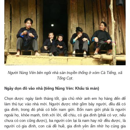
Người Nùng Vẻn bên ngôi nhà sàn truyền thống ở xóm Cà Tiểng, xã
Tổng Cọt.
Ngày dọn đồ vào nhà (tiếng Nùng Vẻn: Khẩu tả mản)
Chọn được ngày lành tháng tốt, gia chủ nhờ anh em họ hàng đến để
làm thủ tục vào nhà mới. Người được nhờ gồm bảy người, đều đã có
gia đình, trong đó phải có bốn nam giới. Bốn nam giới phải là người
ngoài họ, khỏe mạnh, tính xởi lởi, dễ chịu, có gia đình (phải có vợ, nếu
chưa có con cũng được), ba người còn lại là nam hay nữ đều được, là
người có gia đình, con cái đề huề, gia đình yên ấm nhờ họ cùng gia