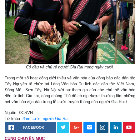
Cô dâu và chú rể người Gia Rai trong ngày cưới.
Trong một số hoạt động giới thiệu về văn hóa của đồng bào các dân tộc
Tây Nguyên tổ chức tại Làng Văn hóa Du lịch các dân tộc Việt Nam,
Đồng Mô - Sơn Tây, Hà Nội với sự tham gia của các chủ thể văn hóa
đến từ tỉnh Gia Lai, công chúng Thủ đô có dịp được thưởng lãm những
nét văn hóa độc đáo trong lễ cưới truyền thống của người Gia Rai./.
Nguồn: ĐCSVN
Từ khóa:
đám cưới
,
người Gia Rai
FACEBOOK
CÙNG CHUYÊN MỤC