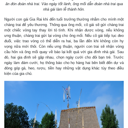
ăn đón đoàn nhà trai. Vào ngày tốt lành, ông mối dẫn đoàn nhà trai qua
nhà gái làm lễ thành hôn.
Người con gái Gia Rai khi đến tuổi trưởng thường nhắm cho mình một
chàng trai để yêu thương. Thông qua ông mối, cô gái sẽ gửi chàng trai
một chiếc vòng tay thay lời tỏ tình. Khi nhận được vòng, nếu không
ưng thuận, chàng trai gửi lại vòng cho ông mối. Nếu cô gái tiếp tục đeo
đuổi, việc trao vòng có thể diễn ra hai, ba lần đến khi không còn hy
vọng nữa mới thôi. Còn nếu ưng thuận, người con trai sẽ nhận vòng
cầu hôn và ông mối quay về báo lại kết quả với gia đình nhà gái. Sau
đó, hai gia đình sẽ gặp nhau, chọn ngày cưới cho đôi bạn trẻ. Trước
ngày làm đám cưới, họ thông báo cho họ hàng hai bên biết đến dự và
đóng góp gà, heo, rượu, tiền hay những vật dụng khác tùy theo điều
kiện của gia chủ.