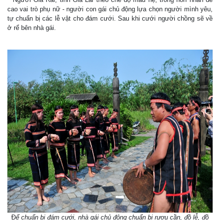
cao vai trò phụ nữ - người con gái chủ động lựa chọn người mình yêu,
tự chuẩn bị các lễ vật cho đám cưới. Sau khi cưới người chồng sẽ về
ở rể bên nhà gái.
Đ
ể chuẩn bị đám cưới, nhà gái chủ động chuẩn bị rượu cần, đồ lễ, đồ