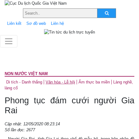
Liên kết
Sơ đồ web
Liên hệ
NON NƯỚC VIỆT NAM
Di tích - Danh thắng
Văn hóa - Lễ hội
Ẩm thực ba miền
Làng nghề,
làng cổ
Phong tục đám cưới người Gia
Rai
Cập nhật: 12/05/2020 08:23:14
Số lần đọc: 2677
Người Gia Rai, tỉnh Gia Lai theo chế độ mẫu hệ, trong hôn nhân đề