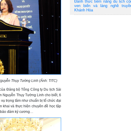
Đánh thức tiềm năng du lịch c
ven biển và làng nghề truyề
Khánh Hòa
Nguyễn Thụy Tường Linh (Ảnh: TITC)
của Đảng bộ Tổng Công ty Du lịch Sài
òn Nguyễn Thụy Tường Linh cho biết, 6
 vụ trọng tâm như chuẩn bị tổ chức đại
ển khai và thực hiện chuyên đề học tập
ế, bảo đảm kỷ cương…