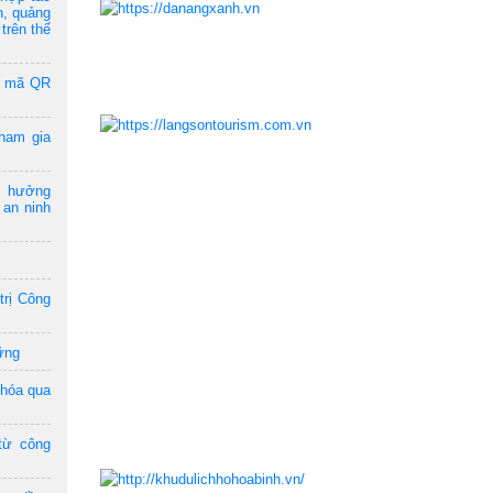
n, quảng
trên thế
a mã QR
ham gia
m hưởng
 an ninh
trị Công
ững
 hóa qua
từ công