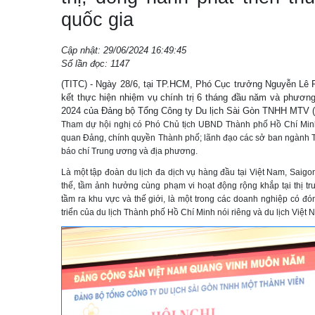
quốc gia
Cập nhật: 29/06/2024 16:49:45
Số lần đọc: 1147
(TITC) - Ngày 28/6, tại TP.HCM, Phó Cục trưởng Nguyễn Lê P
kết thực hiện nhiệm vụ chính trị 6 tháng đầu năm và phươn
2024 của Đảng bộ Tổng Công ty Du lịch Sài Gòn TNHH MTV (S
Tham dự hội nghị có Phó Chủ tịch UBND Thành phố Hồ Chí Min
quan Đảng, chính quyền Thành phố; lãnh đạo các sở ban ngành 
báo chí Trung ương và địa phương.
Là một tập đoàn du lịch đa dịch vụ hàng đầu tại Việt Nam, Saigo
thế, tầm ảnh hưởng cùng phạm vi hoạt động rộng khắp tại thị t
tầm ra khu vực và thế giới, là một trong các doanh nghiệp có đó
triển của du lịch Thành phố Hồ Chí Minh nói riêng và du lịch Việt