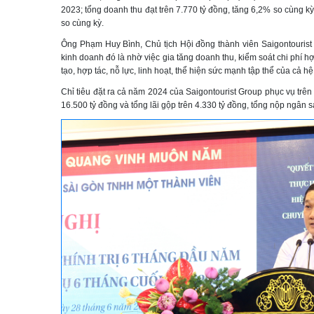
2023; tổng doanh thu đạt trên 7.770 tỷ đồng, tăng 6,2% so cùng kỳ
so cùng kỳ.
Ông Phạm Huy Bình, Chủ tịch Hội đồng thành viên Saigontourist 
kinh doanh đó là nhờ việc gia tăng doanh thu, kiểm soát chi phí h
tạo, hợp tác, nỗ lực, linh hoạt, thể hiện sức mạnh tập thể của cả h
Chỉ tiêu đặt ra cả năm 2024 của Saigontourist Group phục vụ trên 
16.500 tỷ đồng và tổng lãi gộp trên 4.330 tỷ đồng, tổng nộp ngân s