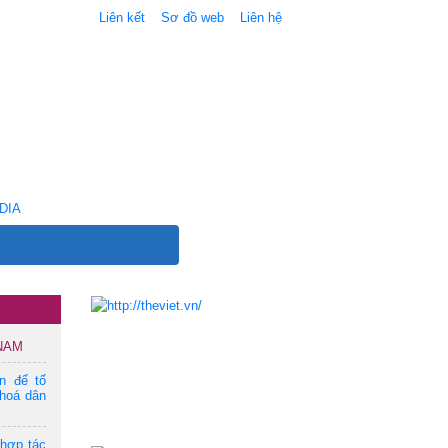
Liên kết
Sơ đồ web
Liên hệ
DIA
 NAM
ện để tổ
hoá dân
 hợp tác