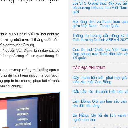
với VFS Global thúc đẩy xúc tiế
bá thương hiệu du lịch Việt Nam 
giới
Mở rộng dịch vụ thanh toán qu
giữa Việt Nam - Trung Quốc
húc dự và phát biểu tại hội nghị sơ
Thông tin hướng dẫn đăng ký t
g hướng nhiệm vụ 6 tháng cuối năm
Giải thưởng Du lịch ASEAN 2027
aigontourist Group).
Cục Du lịch Quốc gia Việt Na
h Nguyễn Văn Dũng, lãnh đạo các cơ
ứng phong trào Toàn dân bảo vệ
Thành phố cùng các cơ quan thông tấn
Tổ quốc
CÁC ĐỊA PHƯƠNG
ntourist Group không chỉ khẳng định vị
rường du lịch trong nước mà còn vươn
Đẩy mạnh liên kết, phát huy giá 
ng góp to lớn cho sự phục hồi và phát
viên địa chất Cao Bằng
 Nam nói chung.
Đắk Lắk: Dư địa phát triển bền v
Lâm Đồng: Giữ gìn bản sắc văn
tên đất, tên làng
Đà Nẵng: Mở lối du lịch xanh 
nghệ sinh thái