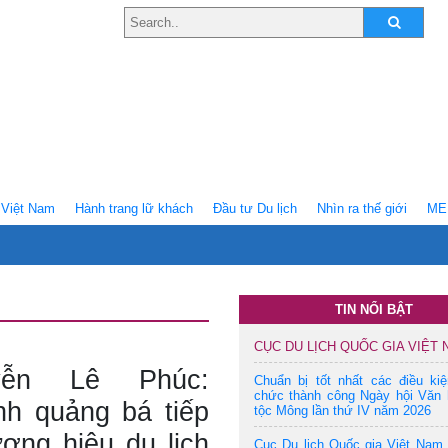
Việt Nam
Hành trang lữ khách
Ðầu tư Du lịch
Nhìn ra thế giới
ME
TIN NỔI BẬT
CỤC DU LỊCH QUỐC GIA VIỆT
ễn Lê Phúc:
Chuẩn bị tốt nhất các điều ki
chức thành công Ngày hội Văn 
nh quảng bá tiếp
tộc Mông lần thứ IV năm 2026
ương hiệu du lịch
Cục Du lịch Quốc gia Việt Nam