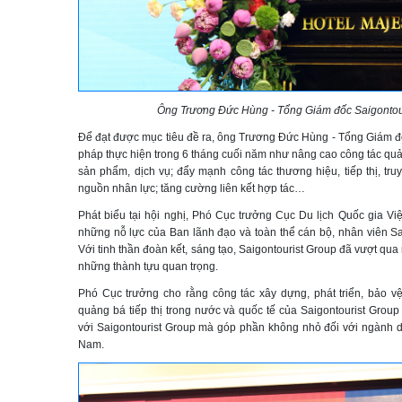
Ông Trương Đức Hùng - Tổng Giám đốc Saigontour
Để đạt được mục tiêu đề ra, ông Trương Đức Hùng - Tổng Giám đố
pháp thực hiện trong 6 tháng cuối năm như nâng cao công tác quản 
sản phẩm, dịch vụ; đẩy mạnh công tác thương hiệu, tiếp thị, tru
nguồn nhân lực; tăng cường liên kết hợp tác…
Phát biểu tại hội nghị, Phó Cục trưởng Cục Du lịch Quốc gia 
những nỗ lực của Ban lãnh đạo và toàn thể cán bộ, nhân viên Sai
Với tinh thần đoàn kết, sáng tạo, Saigontourist Group đã vượt qua
những thành tựu quan trọng.
Phó Cục trưởng cho rằng công tác xây dựng, phát triển, bảo v
quảng bá tiếp thị trong nước và quốc tế của Saigontourist Group
với Saigontourist Group mà góp phần không nhỏ đối với ngành d
Nam.