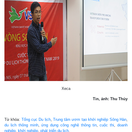
Xeca
Tin, ảnh: Thu Thủy
Từ khóa:
Tổng cục Du lịch
,
Trung tâm ươm tạo khởi nghiệp Sông Hàn
,
du lịch thông minh
,
ứng dụng công nghệ thông tin
,
cuộc thi
,
doanh
nghiệp
,
khởi nghiệp
,
phát triển du lịch
,