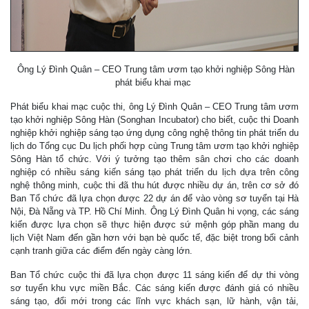
Ông Lý Đình Quân – CEO Trung tâm ươm tạo khởi nghiệp Sông Hàn
phát biểu khai mạc
Phát biểu khai mạc cuộc thi, ông Lý Đình Quân – CEO Trung tâm ươm
tạo khởi nghiệp Sông Hàn (Songhan Incubator) cho biết, cuộc thi Doanh
nghiệp khởi nghiệp sáng tạo ứng dụng công nghệ thông tin phát triển du
lịch do Tổng cục Du lịch phối hợp cùng Trung tâm ươm tạo khởi nghiệp
Sông Hàn tổ chức. Với ý tưởng tạo thêm sân chơi cho các doanh
nghiệp có nhiều sáng kiến sáng tạo phát triển du lịch dựa trên công
nghệ thông minh, cuộc thi đã thu hút được nhiều dự án, trên cơ sở đó
Ban Tổ chức đã lựa chọn được 22 dự án để vào vòng sơ tuyển tại Hà
Nội, Đà Nẵng và TP. Hồ Chí Minh. Ông Lý Đình Quân hi vọng, các sáng
kiến được lựa chọn sẽ thực hiện được sứ mệnh góp phần mang du
lịch Việt Nam đến gần hơn với bạn bè quốc tế, đặc biệt trong bối cảnh
cạnh tranh giữa các điểm đến ngày càng lớn.
Ban Tổ chức cuộc thi đã lựa chọn được 11 sáng kiến để dự thi vòng
sơ tuyển khu vực miền Bắc. Các sáng kiến được đánh giá có nhiều
sáng tạo, đổi mới trong các lĩnh vực khách sạn, lữ hành, vận tải,