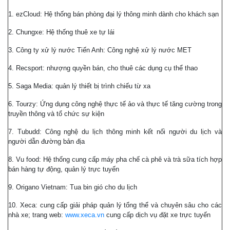
1. ezCloud: Hệ thống bán phòng đại lý thông minh dành cho khách sạn
2. Chungxe: Hệ thống thuê xe tự lái
3. Công ty xử lý nước Tiến Anh: Công nghệ xử lý nước MET
4. Recsport: nhượng quyền bán, cho thuê các dụng cụ thể thao
5. Saga Media: quản lý thiết bị trình chiếu từ xa
6. Tourzy: Ứng dụng công nghệ thực tế ảo và thực tế tăng cường trong
truyền thông và tổ chức sự kiện
7. Tubudd: Công nghệ du lịch thông minh kết nối người du lịch và
người dẫn đường bản địa
8. Vu food: Hệ thống cung cấp máy pha chế cà phê và trà sữa tích hợp
bán hàng tự động, quản lý trực tuyến
9. Origano Vietnam: Tua bin gió cho du lịch
10. Xeca: cung cấp giải pháp quản lý tổng thể và chuyên sâu cho các
nhà xe; trang web:
www.xeca.vn
cung cấp dịch vụ đặt xe trực tuyến