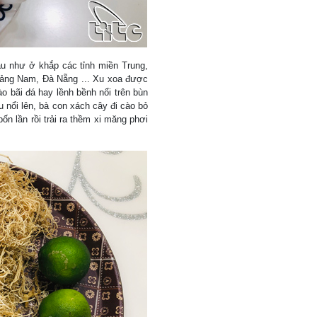
u như ở khắp các tỉnh miền Trung,
Quảng Nam, Đà Nẵng ... Xu xoa được
o bãi đá hay lềnh bềnh nổi trên bùn
 nổi lên, bà con xách cây đi cào bỏ
ốn lần rồi trải ra thềm xi măng phơi