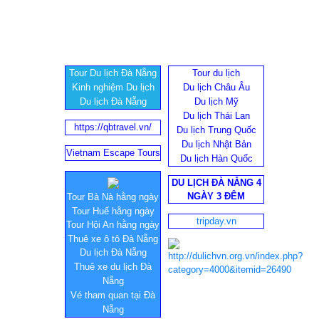
Tour Du lịch Đà Nẵng
Tour du lịch
Kinh nghiệm Du lịch
Du lịch Châu Âu
Du lịch Đà Nẵng
Du lịch Mỹ
Du lịch Thái Lan
https://qbtravel.vn/
Du lịch Trung Quốc
Du lịch Nhật Bản
Vietnam Escape Tours
Du lịch Hàn Quốc
DU LỊCH ĐÀ NẴNG 4
NGÀY 3 ĐÊM
Tour Bà Nà hằng ngày
Tour Huế hằng ngày
tripday.vn
Tour Hội An hằng ngày
Thuê xe ô tô Đà Nẵng
Du lịch Đà Nẵng
Thuê xe du lịch Đà
Nẵng
Vé tham quan tại Đà
Nẵng