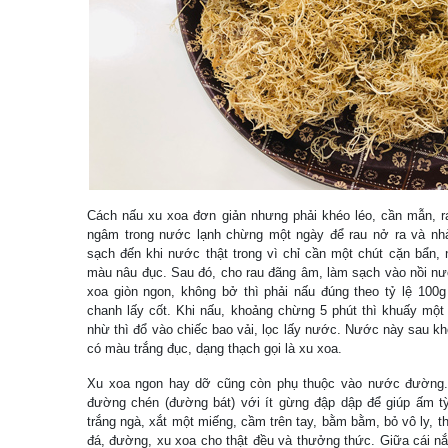
Cách nấu xu xoa đơn giản nhưng phải khéo léo, cần mẫn, r
ngâm trong nước lạnh chừng một ngày để rau nở ra và nhả 
sạch đến khi nước thật trong vì chỉ cần một chút cặn bẩn, 
màu nâu đục. Sau đó, cho rau đãng âm, làm sạch vào nồi nướ
xoa giòn ngon, không bở thì phải nấu đúng theo tỷ lệ 100g 
chanh lấy cốt. Khi nấu, khoảng chừng 5 phút thì khuấy một 
nhừ thì đổ vào chiếc bao vải, lọc lấy nước. Nước này sau kh
có màu trắng đục, dạng thạch gọi là xu xoa.
Xu xoa ngon hay dỡ cũng còn phụ thuộc vào nước đường.
đường chén (đường bát) với ít gừng đập dập để giúp ấm t
trắng ngà, xắt một miếng, cầm trên tay, bằm bằm, bỏ vô ly, 
đá, đường, xu xoa cho thật đều và thưởng thức. Giữa cái n