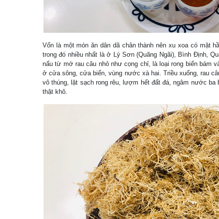
Vốn là một món ăn dân dã chân thành nên xu xoa có mặt hầ
trong đó nhiều nhất là ở Lý Sơn (Quãng Ngãi), Bình Định, 
nấu từ mớ rau câu nhỏ như cọng chỉ, là loại rong biển bám và
ở cửa sông, cửa biển, vùng nước xà hai. Triều xuống, rau câu
vô thúng, lặt sạch rong rêu, lượm hết đất đá, ngâm nước ba b
thật khô.