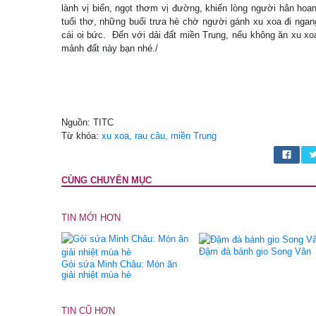
lành vị biển, ngọt thơm vị đường, khiến lòng người hân hoan
tuổi thơ, những buổi trưa hè chờ người gánh xu xoa đi ngan
cái oi bức. Đến với dải đất miền Trung, nếu không ăn xu xo
mảnh đất này bạn nhé./
Nguồn: TITC
Từ khóa:
xu xoa, rau câu, miền Trung
CÙNG CHUYÊN MỤC
TIN MỚI HƠN
Đậm đà bánh gio Song Vân
Gỏi sứa Minh Châu: Món ăn
giải nhiệt mùa hè
TIN CŨ HƠN