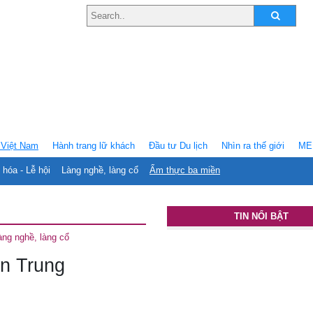
Việt Nam
Hành trang lữ khách
Ðầu tư Du lịch
Nhìn ra thế giới
ME
 hóa - Lễ hội
Làng nghề, làng cổ
Ẩm thực ba miền
TIN NỔI BẬT
àng nghề, làng cổ
ền Trung