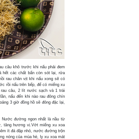
au câu khô trước khi nấu phải đem
hết các chất bẩn còn sót lại, rửa
nồi rau chân vịt khi nấu xong sẽ có
c rồi nấu trên bếp, để có miếng xu
rau câu, 2 lít nước sạch và 1 trái
lần, nấu đến khi nào rau đông chín
oảng 3 giờ đồng hồ sẽ đông đặc lại,
 Nước đường ngon nhất là nầu từ
ỳ, tăng hương vị.Vớt miếng xu xoa
thêm ít đá đập nhỏ, nước đường trộn
ắng nóng của mùa hè, ly xu xoa mát