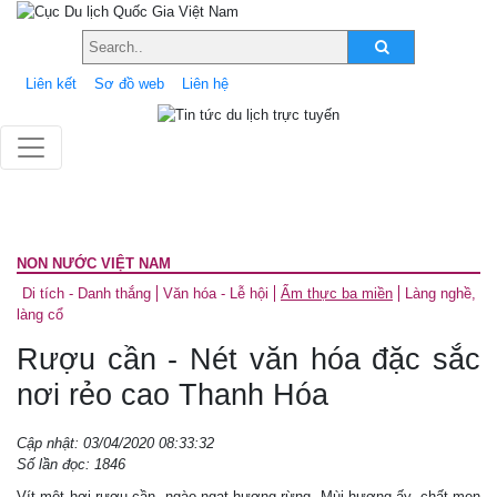
Liên kết
Sơ đồ web
Liên hệ
NON NƯỚC VIỆT NAM
Di tích - Danh thắng
Văn hóa - Lễ hội
Ẩm thực ba miền
Làng nghề,
làng cổ
Rượu cần - Nét văn hóa đặc sắc
nơi rẻo cao Thanh Hóa
Cập nhật: 03/04/2020 08:33:32
Số lần đọc: 1846
Vít một hơi rượu cần, ngào ngạt hương rừng. Mùi hương ấy, chất men