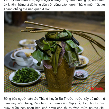
ấy khiến những ai đã từng đến với đồng bào người Thái ở miền Tây xứ
Thanh chẳng thể nào quên được.
Đồng bào người dân tộc Thái ở huyện Bá Thước trước đây có một thứ
men say nức tiếng, đó chính là rượu cần. Ngày lễ, Tết, họ thường
quây quần bên nhau bên ché rượu cần rồi thưởng thức những điệu