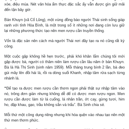
xòe, điệu múa. Nét văn hóa ẩm thực đặc sắc ấy vẫn được gìn giữ mãi
đến tận bây giờ.
Bản Khuyn (xã Cổ Lũng), một vùng đồng bào người Thái sinh sống giáp
ranh với tỉnh Hòa Bình, là một trong số ít những nơi đang còn lưu giữ
lại những phương thức tạo nên men rượu cần truyền thống.
Vốn là đặc sản nên cách mà người Thái nơi đây tạo ra nó cũng rất kỳ
công.
Một cuộc gặp không hề hẹn trước, phải khó khăn lắm chúng tôi mới
gặp được bà, người có thâm niên làm rượu cần lâu năm ở bản Khuyn.
Bà là Hà Thị Sinh (sinh năm 1959). Mỗi tháng trung bình 2 lần, bà đeo
gùi mây lên đồi hái lá, rồi ra dòng suối Khanh, nhập tâm rửa sạch từng
nhánh lá.
“
Để tạo ra được men rượu cần thơm ngon phải thật sự nhập tâm vào
nó, trông đơn giản nhưng không dễ để có được men rượu ngon. Men
rượu cần được làm từ lá cuống, lá nhân trần, ớt cay, gừng tươi, him
ho, đập khau, gạo, trầu không sắn và trấu”. Bà Sinh chia sẻ.
Mỗi thứ một công dụng riêng nhưng khi hòa quện vào nhau tạo nên một
thứ men thơm phức.