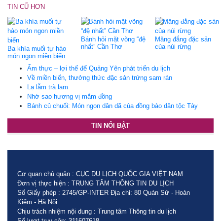
TIN CŨ HƠN
Bánh hỏi mặt võng “đệ
Măng đắng đặc sản
nhất” Cần Thơ
của núi rừng
Ba khía muối tự hào
món ngon miền biển
Ẩm thực – lợi thế để Quảng Yên phát triển du lịch
Về miền biển, thưởng thức đặc sản trứng sam rán
Lạ lẫm trà lam
Nhớ sao hương vị mắm đồng
Bánh củ chuối: Món ngon dân dã của đồng bào dân tộc Tày
TIN NỔI BẬT
Cơ quan chủ quản : CỤC DU LỊCH QUỐC GIA VIỆT NAM
Đơn vị thực hiện : TRUNG TÂM THÔNG TIN DU LỊCH
Số Giấy phép : 2745/GP-INTER Địa chỉ: 80 Quán Sứ - Hoàn
Kiếm - Hà Nội
Chịu trách nhiệm nội dung : Trung tâm Thông tin du lịch
Số lượt truy cập: 311607618