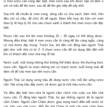
Ủ men rượu cần cũng đặc biệt, men rượu sau khi được nặn sẽ đem ủ
với vỏ trấu để lên men, sau đó để lên gác bếp để sấy khô.
Sau khi đã chuẩn bị men xong, dùng sắn củ rửa sạch, băm nhỏ, trộn
đều với vỏ trấu, đồ chín rồi để nguội. Đem hỗn hợp đó trộn với men
theo tỷ lệ hợp lý rồi cho vào chum sành ủ thành thứ men rượu cần đặc
biệt.
Rượu cần sau khi lên men khoảng 20 – 30 ngày có thể dùng được.
Nhưng điều khác biệt ở men rượu cần là càng để lâu càng ngấu, càng
có mùi thơm đặc trưng. Trước kia, khi đến với đồng bào người Thái
gần như mỗi nhà có từ 2- 3 chum rượu cần để sử dụng dần dần mỗi
khi có khách đến chơi nhà hay lễ hội.
Nước suối, một trong những thứ không thể thiếu được khi thưởng thức
rượu cần. Người ta chọn những nơi có mạch nước suối trong mát để
đem về đổ vào men tạo nên rượu cần.
Người Thái sử dụng sừng trâu để đong nước cho mỗi lần uống rượu
cần. Hai sừng trâu đầy nước sẽ được gọi là một trâu rượu cần.
Và điều đặc biệt hơn nữa là người cầm chịch cho cuộc vui bên ché
rượu cần. Ở đồng bào người Thái, họ gọi những người đó là người
cầm Chám. Người cầm Chám được giao trọng trách điều tiết nước từ
các trâu vào ché rượu. Mỗi lần thả Chám là một câu mời chào theo