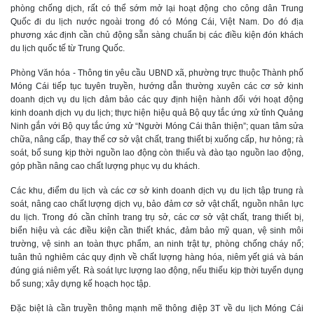
phòng chống dịch, rất có thể sớm mở lại hoạt động cho công dân Trung
Quốc đi du lịch nước ngoài trong đó có Móng Cái, Việt Nam. Do đó địa
phương xác định cần chủ động sẵn sàng chuẩn bị các điều kiện đón khách
du lịch quốc tế từ Trung Quốc.
Phòng Văn hóa - Thông tin yêu cầu UBND xã, phường trực thuộc Thành phố
Móng Cái tiếp tục tuyên truyền, hướng dẫn thường xuyên các cơ sở kinh
doanh dịch vụ du lịch đảm bảo các quy định hiện hành đối với hoạt động
kinh doanh dịch vụ du lịch; thực hiện hiệu quả Bộ quy tắc ứng xử tỉnh Quảng
Ninh gắn với Bộ quy tắc ứng xử “Người Móng Cái thân thiện”; quan tâm sửa
chữa, nâng cấp, thay thế cơ sở vật chất, trang thiết bị xuống cấp, hư hỏng; rà
soát, bổ sung kịp thời nguồn lao động còn thiếu và đào tạo nguồn lao động,
góp phần nâng cao chất lượng phục vụ du khách.
Các khu, điểm du lịch và các cơ sở kinh doanh dịch vụ du lịch tập trung rà
soát, nâng cao chất lượng dịch vụ, bảo đảm cơ sở vật chất, nguồn nhân lực
du lịch. Trong đó cần chỉnh trang trụ sở, các cơ sở vật chất, trang thiết bị,
biển hiệu và các điều kiện cần thiết khác, đảm bảo mỹ quan, vệ sinh môi
trường, vệ sinh an toàn thực phẩm, an ninh trật tự, phòng chống cháy nổ;
tuân thủ nghiêm các quy định về chất lượng hàng hóa, niêm yết giá và bán
đúng giá niêm yết. Rà soát lực lượng lao động, nếu thiếu kịp thời tuyển dụng
bổ sung; xây dựng kế hoạch học tập.
Đặc biệt là cần truyền thông mạnh mẽ thông điệp 3T về du lịch Móng Cái