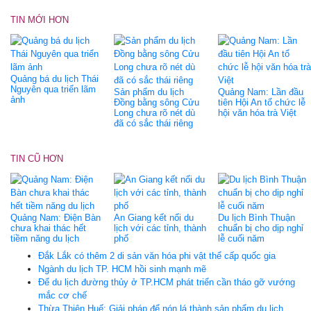
TIN MỚI HƠN
Quảng bá du lịch Thái
Nguyên qua triển lãm
Sản phẩm du lịch
Quảng Nam: Lần đầu
ảnh
Đồng bằng sông Cửu
tiên Hội An tổ chức lễ
Long chưa rõ nét dù
hội văn hóa trà Việt
đã có sắc thái riêng
TIN CŨ HƠN
Quảng Nam: Điện Bàn
An Giang kết nối du
Du lịch Bình Thuận
chưa khai thác hết
lịch với các tỉnh, thành
chuẩn bị cho dịp nghỉ
tiềm năng du lịch
phố
lễ cuối năm
Đắk Lắk có thêm 2 di sản văn hóa phi vật thể cấp quốc gia
Ngành du lịch TP. HCM hồi sinh mạnh mẽ
Để du lịch đường thủy ở TP.HCM phát triển cần tháo gỡ vướng
mắc cơ chế
Thừa Thiên Huế: Giải pháp để nón lá thành sản phẩm du lịch