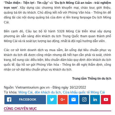
“
Thân thiện - Tiện lợi - Tin cậy
” và “
Du lịch Móng Cái an toàn - trải nghiệm
trọn vẹn
”. Xây dựng các chương trình khuyến mại, chào tour, giới thiệu,
quảng bá tới du khách. Chủ động kết nối với Phòng Văn hóa - Thông tin để
đăng tải các nội dung quảng bá của đơn vị lên trang fanpage Du lịch Móng
Cái.
Bên cạnh đó, Câu lạc bộ lữ hành 5328 Móng Cái triển khai xây dựng
phương án sẵn sàng đón khách du lịch Trung Quốc tham quan thành phố
Móng Cái và rà soát lực lượng lao động, nhất là đội ngũ hướng dẫn viên.
Các cơ sở kinh doanh dịch vụ mua sắm, ăn uống đạt tiêu chuẩn phục vụ
khách du lịch đã được công nhận nhưng đã hết hạn cần phải rà soát, chỉnh
trang, bổ sung các điều kiện, tiêu chuẩn đảm bảo quy định đón khách du lịch
quốc tế; lập hồ sơ gửi Phòng Văn hóa - Thông tin đề nghị thẩm định, công
nhận cơ sở đạt tiêu chuẩn phục vụ khách du lịch.
Trung tâm Thông tin du lịch
Nguồn: Vietnamtourism.gov.vn - Đăng ngày 16/12/2022
Từ khóa:
Móng Cái
,
đón khách du lịch
,
Cửa khẩu quốc tế Móng Cái
FACEBOOK
CÙNG CHUYÊN MỤC