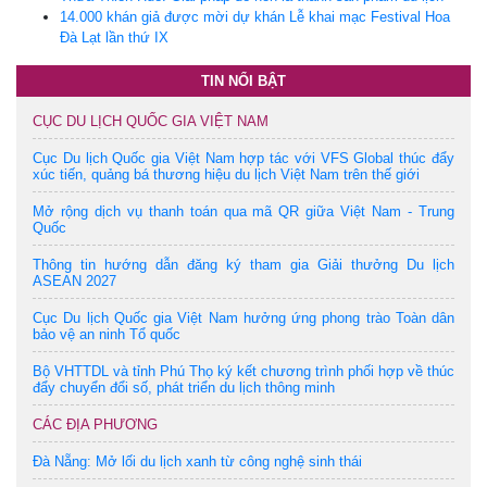
14.000 khán giả được mời dự khán Lễ khai mạc Festival Hoa
Đà Lạt lần thứ IX
TIN NỔI BẬT
CỤC DU LỊCH QUỐC GIA VIỆT NAM
Cục Du lịch Quốc gia Việt Nam hợp tác với VFS Global thúc đẩy
xúc tiến, quảng bá thương hiệu du lịch Việt Nam trên thế giới
Mở rộng dịch vụ thanh toán qua mã QR giữa Việt Nam - Trung
Quốc
Thông tin hướng dẫn đăng ký tham gia Giải thưởng Du lịch
ASEAN 2027
Cục Du lịch Quốc gia Việt Nam hưởng ứng phong trào Toàn dân
bảo vệ an ninh Tổ quốc
Bộ VHTTDL và tỉnh Phú Thọ ký kết chương trình phối hợp về thúc
đẩy chuyển đổi số, phát triển du lịch thông minh
CÁC ĐỊA PHƯƠNG
Đà Nẵng: Mở lối du lịch xanh từ công nghệ sinh thái