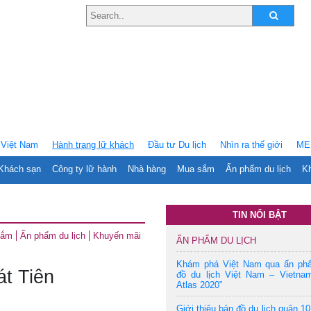
Việt Nam
Hành trang lữ khách
Ðầu tư Du lịch
Nhìn ra thế giới
ME
Khách sạn
Công ty lữ hành
Nhà hàng
Mua sắm
Ấn phẩm du lịch
Kh
TIN NỔI BẬT
sắm
Ấn phẩm du lịch
Khuyến mãi
ẤN PHẨM DU LỊCH
Khám phá Việt Nam qua ấn ph
t Tiên
đồ du lịch Việt Nam – Vietnam
Atlas 2020”
Giới thiệu bản đồ du lịch quận 10