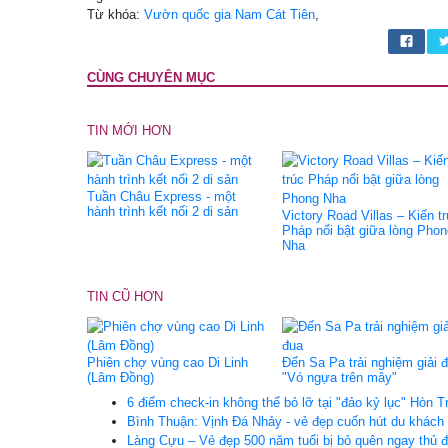
Từ khóa:
Vườn quốc gia Nam Cát Tiên
,
CÙNG CHUYÊN MỤC
TIN MỚI HƠN
Tuần Châu Express - một
hành trình kết nối 2 di sản
Victory Road Villas – Kiến t
Pháp nổi bật giữa lòng Phon
Nha
TIN CŨ HƠN
Phiên chợ vùng cao Di Linh
Đến Sa Pa trải nghiệm giải 
(Lâm Đồng)
"Vó ngựa trên mây"
6 điểm check-in không thể bỏ lỡ tại "đảo kỷ lục" Hòn T
Bình Thuận: Vịnh Đá Nhảy - vẻ đẹp cuốn hút du khách
Làng Cựu – Vẻ đẹp 500 năm tuổi bị bỏ quên ngay thủ 