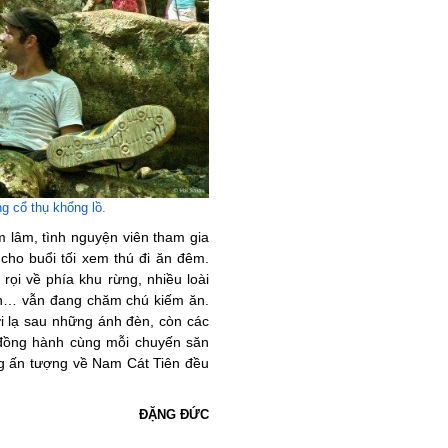
g cổ thụ khổng lồ.
 lâm, tình nguyện viên tham gia
 cho buổi tối xem thú đi ăn đêm.
rọi về phía khu rừng, nhiều loài
hồn… vẫn đang chăm chú kiếm ăn.
i lạ sau những ánh đèn, còn các
 đồng hành cùng mỗi chuyến săn
ng ấn tượng về Nam Cát Tiên đều
ĐẶNG ĐỨC