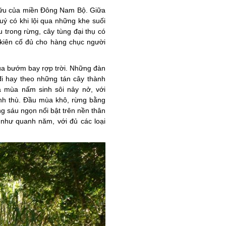
 hữu của miền Đông Nam Bộ. Giữa
uý có khi lội qua những khe suối
trong rừng, cây tùng đại thụ có
 kiên cố đủ cho hàng chục người
ùa bướm bay rợp trời. Những đàn
i hay theo những tán cây thành
là mùa nấm sinh sôi nảy nở, với
h thù. Đầu mùa khô, rừng bằng
g sáu ngọn nổi bật trên nền thân
 như quanh năm, với đủ các loại