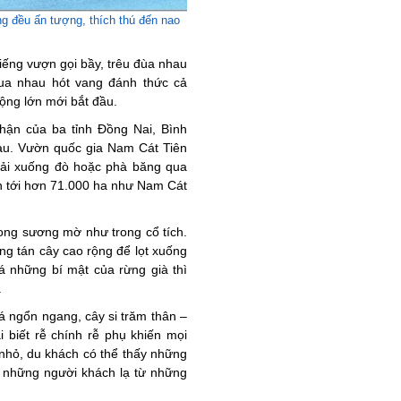
g đều ấn tượng, thích thú đến nao
ếng vượn gọi bầy, trêu đùa nhau
ua nhau hót vang đánh thức cả
ộng lớn mới bắt đầu.
hận của ba tỉnh Đồng Nai, Bình
au. Vườn quốc gia Nam Cát Tiên
hải xuống đò hoặc phà băng qua
ớn tới hơn 71.000 ha như Nam Cát
ong sương mờ như trong cổ tích.
ng tán cây cao rộng để lọt xuống
á những bí mật của rừng già thì
.
á ngổn ngang, cây si trăm thân –
 biết rễ chính rễ phụ khiến mọi
nhỏ, du khách có thể thấy những
n những người khách lạ từ những