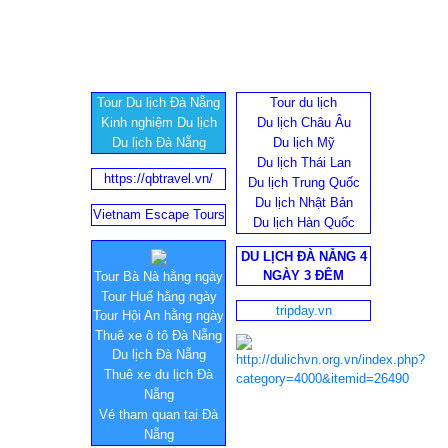
Tour Du lịch Đà Nẵng
Tour du lịch
Kinh nghiệm Du lịch
Du lịch Châu Âu
Du lịch Đà Nẵng
Du lịch Mỹ
Du lịch Thái Lan
https://qbtravel.vn/
Du lịch Trung Quốc
Du lịch Nhật Bản
Vietnam Escape Tours
Du lịch Hàn Quốc
DU LỊCH ĐÀ NẴNG 4
NGÀY 3 ĐÊM
Tour Bà Nà hằng ngày
Tour Huế hằng ngày
tripday.vn
Tour Hội An hằng ngày
Thuê xe ô tô Đà Nẵng
Du lịch Đà Nẵng
Thuê xe du lịch Đà
Nẵng
Vé tham quan tại Đà
Nẵng