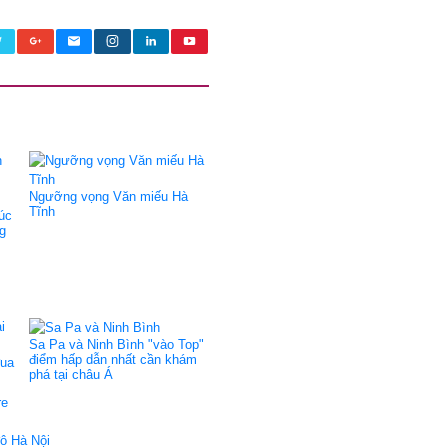
Ngưỡng vọng Văn miếu Hà
Tĩnh
rúc
g
Sa Pa và Ninh Bình "vào Top"
điểm hấp dẫn nhất cần khám
đua
phá tại châu Á
re
đô Hà Nội