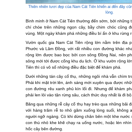
Thiên nhiên tươi đẹp của Nam Cát Tiên khiến ai đến đây cũn
lòng.
Bình minh ở Nam Cát Tiên thường đến sớm, bởi những ti
chí chóe trên những ngọn cây, bầy chim chóc cũng đ
vùng. Một ngày khám phá những điều bí ẩn ở khu rừng r
Vườn quốc gia Nam Cát Tiên rộng lớn nằm trên địa p
Phước và Lâm Đồng, với rất nhiều con đường khác nh
rộng lớn được bao bọc bởi con sông Đồng Nai, nên p
sông mới tới được cổng khu du lịch. Ở khu vườn rộng l
Tiên thì có vô số những điều đặc biệt để khám phá.
Dưới những tán cây cổ thụ, những ngôi nhà vẫn chìm tr
Phải khi mặt trời lên, ánh sáng mới xuyên qua được nhữ
con đường rêu xanh phủ kín lối đi. Nhưng để khám ph
phải len lỏi vào tận rừng sâu, cách thức duy nhất là đi bộ
Băng qua những rễ cây cổ thụ hay trèo qua những bãi đ
với hàng trăm rễ to nhỏ găm xuống lòng suối, không ai
người ngỡ ngàng. Có khi dừng chân bên một khe nước 
con thú nhỏ khe khẽ chạy ra uống nước, hoặc lén nhì
hốc cây bên đường.