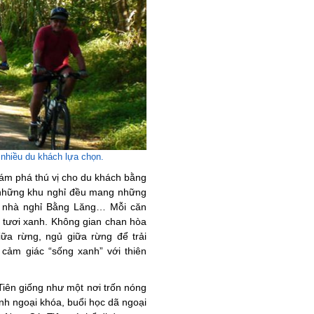
nhiều du khách lựa chọn.
ám phá thú vị cho du khách bằng
 những khu nghỉ đều mang những
u, nhà nghỉ Bằng Lăng… Mỗi căn
a tươi xanh. Không gian chan hòa
iữa rừng, ngủ giữa rừng để trải
 cảm giác “sống xanh” với thiên
iên giống như một nơi trốn nóng
ình ngoại khóa, buổi học dã ngoại