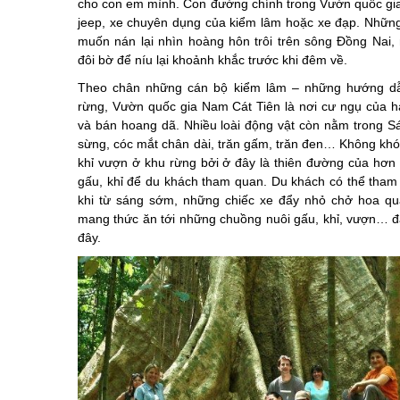
cho con em mình. Con đường chính trong Vườn quốc gia
jeep, xe chuyên dụng của kiểm lâm hoặc xe đạp. Những
muốn nán lại nhìn hoàng hôn trôi trên sông Đồng Nai
đôi bờ để níu lại khoảnh khắc trước khi đêm về.
Theo chân những cán bộ kiểm lâm – những hướng dẫ
rừng, Vườn quốc gia Nam Cát Tiên là nơi cư ngụ của h
và bán hoang dã. Nhiều loài động vật còn nằm trong S
sừng, cóc mắt chân dài, trăn gấm, trăn đen… Không khó
khỉ vượn ở khu rừng bởi ở đây là thiên đường của hơn 
gấu, khỉ để du khách tham quan. Du khách có thể tham 
khi từ sáng sớm, những chiếc xe đẩy nhỏ chở hoa qu
mang thức ăn tới những chuồng nuôi gấu, khỉ, vượn… 
đây.