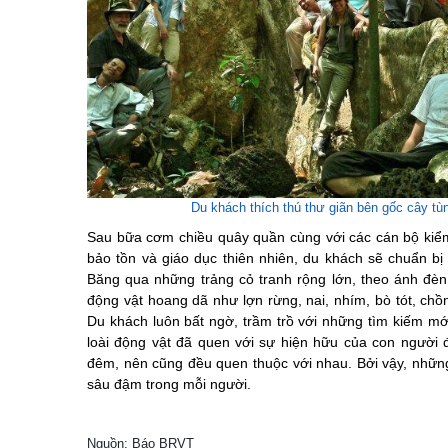
Du khách thích thú thư giãn bên gốc cây tùn
Sau bữa cơm chiều quây quần cùng với các cán bộ kiểm
bảo tồn và giáo dục thiên nhiên, du khách sẽ chuẩn bị
Băng qua những trảng cỏ tranh rộng lớn, theo ánh đèn 
động vật hoang dã như lợn rừng, nai, nhím, bò tót, c
Du khách luôn bất ngờ, trầm trồ với những tìm kiếm mớ
loài động vật đã quen với sự hiện hữu của con người
đêm, nên cũng đều quen thuộc với nhau. Bởi vậy, nhữ
sâu đậm trong mỗi người.
Nguồn: Báo BRVT