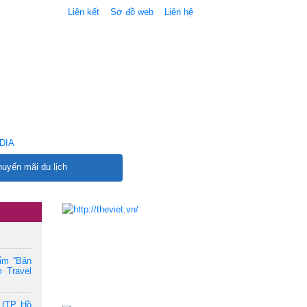
Liên kết
Sơ đồ web
Liên hệ
DIA
uyến mãi du lịch
ẩm “Bản
 Travel
 (TP. Hồ