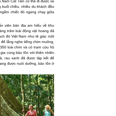
 Nam Cát Tiên có thể đi được xe
 buổi chiều, nhiều du khách đều
, ngắm chiếc đò ngang chạy giữa
n viên bản địa am hiểu về khu
àng trăm loài động vật hoang dã
ách đỏ Việt Nam như tê giác một
 để lắng nghe tiếng chim muông,
350 loài chim và có trạm cứu hộ
gia cùng bảo tồn với thiên nhiên
ả, rau xanh đã được tập kết để
đang được nuôi dưỡng, bảo tồn ở