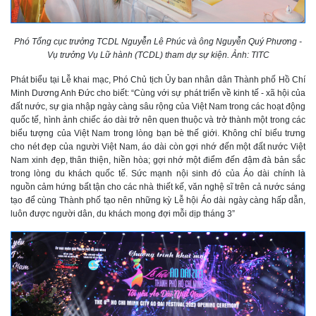
Phó Tổng cục trưởng TCDL Nguyễn Lê Phúc và ông Nguyễn Quý Phương -
Vụ trưởng Vụ Lữ hành (TCDL) tham dự sự kiện. Ảnh: TITC
Phát biểu tại Lễ khai mạc, Phó Chủ tịch Ủy ban nhân dân Thành phố Hồ Chí
Minh Dương Anh Đức cho biết: “Cùng với sự phát triển về kinh tế - xã hội của
đất nước, sự gia nhập ngày càng sâu rộng của Việt Nam trong các hoạt động
quốc tế, hình ảnh chiếc áo dài trở nên quen thuộc và trở thành một trong các
biểu tượng của Việt Nam trong lòng bạn bè thế giới. Không chỉ biểu trưng
cho nét đẹp của người Việt Nam, áo dài còn gợi nhớ đến một đất nước Việt
Nam xinh đẹp, thân thiện, hiền hòa; gợi nhớ một điểm đến đậm đà bản sắc
trong lòng du khách quốc tế. Sức mạnh nội sinh đó của Áo dài chính là
nguồn cảm hứng bất tận cho các nhà thiết kế, văn nghệ sĩ trên cả nước sáng
tạo để cùng Thành phố tạo nên những kỳ Lễ hội Áo dài ngày càng hấp dẫn,
luôn được người dân, du khách mong đợi mỗi dịp tháng 3”