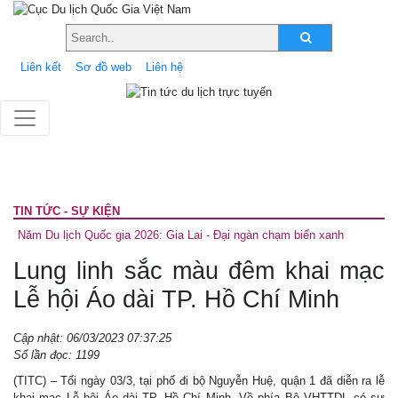
Liên kết
Sơ đồ web
Liên hệ
TIN TỨC - SỰ KIỆN
Năm Du lịch Quốc gia 2026: Gia Lai - Đại ngàn chạm biển xanh
Lung linh sắc màu đêm khai mạc
Lễ hội Áo dài TP. Hồ Chí Minh
Cập nhật: 06/03/2023 07:37:25
Số lần đọc: 1199
(TITC) – Tối ngày 03/3, tại phố đi bộ Nguyễn Huệ, quận 1 đã diễn ra lễ
khai mạc Lễ hội Áo dài TP. Hồ Chí Minh. Về phía Bộ VHTTDL có sự