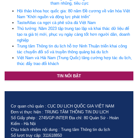
tham nhũng, tiêu cực
Hội thảo khoa học quốc gia: 80 năm Đề cương về văn hóa Việt
Nam “Khởi nguồn và động lực phát triển”
TasteAtlas ca ngợi cà phê sữa đá Việt Nam
Thủ tướng: Năm 2023 tập trung tạo lập và khai thác dữ liệu để
tạo ra giá trị mới, phục vụ ngày càng tốt hơn người dân, doanh
nghiệp
Trung tâm Thông tin du lịch hỗ trợ Ninh Thuận triển khai công
tác chuyển đổi số và truyền thông quảng bá du lịch
Việt Nam và Hải Nam (Trung Quốc) tăng cường hợp tác du lịch,
thúc đẩy trao đổi khách
TIN NỔI BẬT
Cơ quan chủ quản : CỤC DU LỊCH QUỐC GIA VIỆT NAM
Đơn vị thực hiện : TRUNG TÂM THÔNG TIN DU LỊCH
Số Giấy phép : 2745/GP-INTER Địa chỉ: 80 Quán Sứ - Hoàn
Kiếm - Hà Nội
Chịu trách nhiệm nội dung : Trung tâm Thông tin du lịch
Số lượt truy cập: 311618850