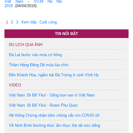
Việt Nam – VITM Hà Nội
2018
(04/04/2018)
1
2
3
Xem tiếp
Cuối cùng
TIN NỔI BẬT
DU LỊCH QUA ẢNH
Đà Lạt bước vào mùa cỏ hồng
Thăm Háng Đăng Dê mùa lúa chín
Đến Khánh Hòa, ngắm bãi Đá Trứng ở vịnh Vĩnh Hy
VIDEO
Việt Nam: Đi Để Yêu! - Sống trọn vẹn ở Việt Nam
Việt Nam: Đi Để Yêu! - Roam Phu Quoc
Hệ thống Chứng nhận tiêm chủng vắc-xin COVID-19
Về Ninh Bình thưởng thức ẩm thực thịt dê nức tiếng