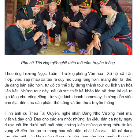
Phụ nữ Tân Hợp giữ nghề thêu thổ cẩm truyền thống.
Theo ông Trương Ngọc Tuân - Trưởng phòng Văn hoá - Xã hội xã Tân
Hợp, việc sáp nhập xã tạo ra quy mô vùng rộng hơn, mang đến lợi thế,
đa dạng bản sắc hơn, từ đó có thể xây dựng thành tour du lịch văn hóa
liên kết. Những tour này, nếu được thiết kế khéo léo sẽ đem lại giá trị
gia tăng cho cộng đồng - từ việc kinh doanh homestay, hướng dẫn viên
bản địa, đến các sản phẩm thủ công và ẩm thực truyền thống.
Hình ảnh cụ Triệu Tài Quyên, nghệ nhân Đặng Nho Vượng miệt mài
viết và dạy chữ Dao cho các em nhỏ; những làn điệu dân ca ngày ngày
được cất lên dưới mỗi mái nhà; chứng kiến những đường thêu từ khi
vụng về đến lúc tạo ra mảng hoa văn đậm chất bản địa... tất cả đang
tạo nên một Tân Hợp năng động với nền tảng văn hóa truyền thống là