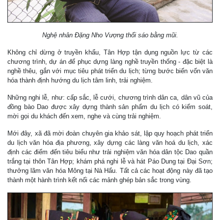
Nghệ nhân Đặng Nho Vượng thổi sáo bằng mũi.
Không chỉ dừng ở truyền khẩu, Tân Hợp tận dụng nguồn lực từ các
chương trình, dự án để phục dựng làng nghề truyền thống - đặc biệt là
nghề thêu, gắn với mục tiêu phát triển du lịch; từng bước biến vốn văn
hóa thành định hướng du lịch tâm linh, trải nghiệm.
Những nghi lễ, như: cấp sắc, lễ cưới, chương trình dân ca, dân vũ của
đồng bào Dao được xây dựng thành sản phẩm du lịch có kiểm soát,
mời gọi du khách đến xem, nghe và cùng trải nghiệm.
Mới đây, xã đã mời đoàn chuyên gia khảo sát, lập quy hoạch phát triển
du lịch văn hóa địa phương, xây dựng các làng văn hoá du lịch, xác
định các điểm đến tiêu biểu như trải nghiệm văn hóa dân tộc Dao quần
trắng tại thôn Tân Hợp; khám phá nghi lễ và hát Páo Dung tại Đại Sơn;
thưởng lãm văn hóa Mông tại Nà Hẩu. Tất cả các hoạt động này đã tạo
thành một hành trình kết nối các mảnh ghép bản sắc trong vùng.