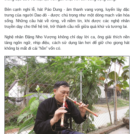
Bên cạnh nghi lễ, hát Páo Dung - âm thanh vang vọng, luyến láy đặc
trưng của người Dao đỏ - được chú trọng như một dòng mạch văn hóa
sống. Những câu hát về rừng, về niềm tin, khi được các nghệ nhân
truyền dạy cho thế hệ trẻ, trở thành cầu nối giữa quá khứ và tương lai.
Nghệ nhân Đặng Nho Vượng không chỉ dạy lời ca, ông giải thích nền
tảng ngôn ngữ, nhịp điệu, cách sử dụng làn hơi để giữ cho giọng hát
không bị mất đi cái “hồn” vốn có.