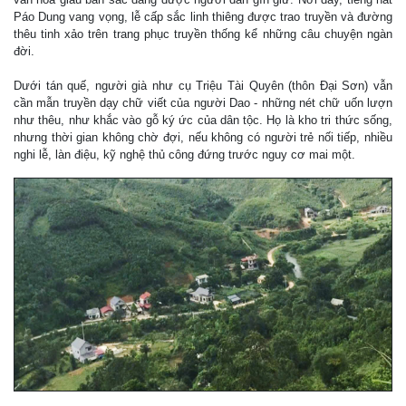
Páo Dung vang vọng, lễ cấp sắc linh thiêng được trao truyền và đường
thêu tinh xảo trên trang phục truyền thống kể những câu chuyện ngàn
đời.
Dưới tán quế, người già như cụ Triệu Tài Quyên (thôn Đại Sơn) vẫn
cần mẫn truyền dạy chữ viết của người Dao - những nét chữ uốn lượn
như thêu, như khắc vào gỗ ký ức của dân tộc. Họ là kho tri thức sống,
nhưng thời gian không chờ đợi, nếu không có người trẻ nối tiếp, nhiều
nghi lễ, làn điệu, kỹ nghệ thủ công đứng trước nguy cơ mai một.