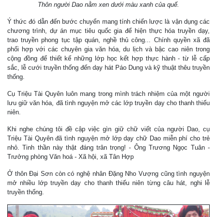
Thôn người Dao nằm xen dưới màu xanh của quế.
Ý thức đó dẫn đến bước chuyển mang tính chiến lược là vận dụng các
chương trình, dự án mục tiêu quốc gia để hiện thực hóa truyền dạy,
trao truyền phong tục tập quán, nghề thủ công... Chính quyền xã đã
phối hợp với các chuyên gia văn hóa, du lịch và bậc cao niên trong
cộng đồng để thiết kế những lớp học kết hợp thực hành - từ lễ cấp
sắc, lễ cưới truyền thống đến dạy hát Páo Dung và kỹ thuật thêu truyền
thống.
Cụ Triệu Tài Quyên luôn mang trong mình trách nhiệm của một người
lưu giữ văn hóa, đã tình nguyện mở các lớp truyền dạy cho thanh thiếu
niên.
Khi nghe chúng tôi đề cập việc gìn giữ chữ viết của người Dao, cụ
Triệu Tài Quyên đã tình nguyện mở lớp dạy chữ Dao miễn phí cho trẻ
nhỏ. Tinh thần này thật đáng trân trọng! - Ông Trương Ngọc Tuân -
Trưởng phòng Văn hoá - Xã hội, xã Tân Hợp
Ở thôn Đại Sơn còn có nghệ nhân Đặng Nho Vượng cũng tình nguyện
mở nhiều lớp truyền dạy cho thanh thiếu niên từng câu hát, nghi lễ
truyền thống.