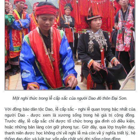
Một nghi thức trong lễ cấp sắc của người Dao đỏ thôn Đại Sơn.
Với đồng bào dân tộc Dao, lễ cấp sắc - nghi lễ quan trọng bậc nhất của
người Dao - được xem là xương sống trong hệ giá trị cộng đồng.
Trước đây, lễ cấp sắc chỉ được tổ chức trong gia đình có điều kiện,
hoặc những bản làng còn giữ phong tục. Giờ đây, qua lớp truyền dạy,
thanh niên được học không chỉ về nghi lễ mà còn về ý nghĩa triết lý, hệ
thống đạo đức và luật tục vốn gắn chặt với đời sống cộng đồng.