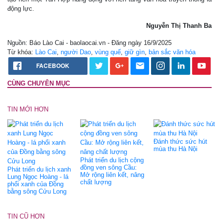
động lực.
Nguyễn Thị Thanh Ba
Nguồn: Báo Lào Cai - baolaocai.vn - Đăng ngày 16/9/2025
Từ khóa:
Lào Cai
,
người Dao
,
vùng quế
,
giữ gìn
,
bản sắc văn hóa
FACEBOOK
CÙNG CHUYÊN MỤC
TIN MỚI HƠN
Đánh thức sức hút
mùa thu Hà Nội
Phát triển du lịch cộng
đồng ven sông Cầu:
Phát triển du lịch xanh
Mở rộng liên kết, nâng
Lung Ngọc Hoàng - lá
chất lượng
phổi xanh của Đồng
bằng sông Cửu Long
TIN CŨ HƠN