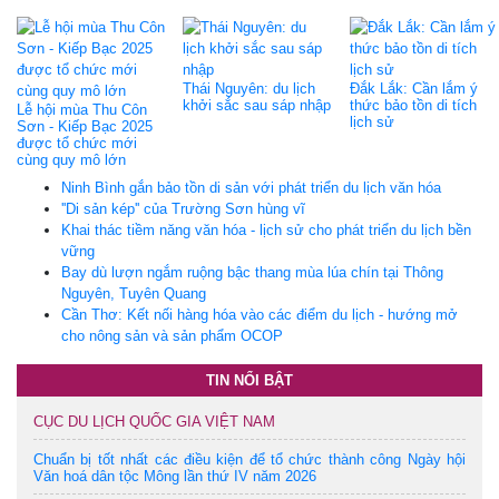
Thái Nguyên: du lịch
Đắk Lắk: Cần lắm ý
khởi sắc sau sáp nhập
thức bảo tồn di tích
Lễ hội mùa Thu Côn
lịch sử
Sơn - Kiếp Bạc 2025
được tổ chức mới
cùng quy mô lớn
Ninh Bình gắn bảo tồn di sản với phát triển du lịch văn hóa
''Di sản kép'' của Trường Sơn hùng vĩ
Khai thác tiềm năng văn hóa - lịch sử cho phát triển du lịch bền
vững
Bay dù lượn ngắm ruộng bậc thang mùa lúa chín tại Thông
Nguyên, Tuyên Quang
Cần Thơ: Kết nối hàng hóa vào các điểm du lịch - hướng mở
cho nông sản và sản phẩm OCOP
TIN NỔI BẬT
CỤC DU LỊCH QUỐC GIA VIỆT NAM
Chuẩn bị tốt nhất các điều kiện để tổ chức thành công Ngày hội
Văn hoá dân tộc Mông lần thứ IV năm 2026