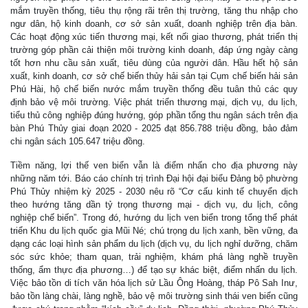
mắm truyền thống, tiêu thụ rộng rãi trên thị trường, tăng thu nhập cho
ngư dân, hộ kinh doanh, cơ sở sản xuất, doanh nghiệp trên địa bàn.
Các hoạt động xúc tiến thương mại, kết nối giao thương, phát triển thị
trường góp phần cải thiện môi trường kinh doanh, đáp ứng ngày càng
tốt hơn nhu cầu sản xuất, tiêu dùng của người dân. Hầu hết hộ sản
xuất, kinh doanh, cơ sở chế biến thủy hải sản tại Cụm chế biến hải sản
Phú Hài, hộ chế biến nước mắm truyền thống đều tuân thủ các quy
định bảo vệ môi trường. Việc phát triển thương mại, dịch vụ, du lịch,
tiểu thủ công nghiệp đúng hướng, góp phần tổng thu ngân sách trên địa
bàn Phú Thủy giai đoạn 2020 - 2025 đạt 856.788 triệu đồng, bảo đảm
chi ngân sách 105.647 triệu đồng.
Tiềm năng, lợi thế ven biển vẫn là điểm nhấn cho địa phương này
những năm tới. Báo cáo chính trị trình Đại hội đại biểu Đảng bộ phường
Phú Thủy nhiệm kỳ 2025 - 2030 nêu rõ “Cơ cấu kinh tế chuyển dịch
theo hướng tăng dần tỷ trọng thương mại - dịch vụ, du lịch, công
nghiệp chế biến”. Trong đó, hướng du lịch ven biển trong tổng thể phát
triển Khu du lịch quốc gia Mũi Né; chú trọng du lịch xanh, bền vững, đa
dạng các loại hình sản phẩm du lịch (dịch vụ, du lịch nghỉ dưỡng, chăm
sóc sức khỏe; tham quan, trải nghiệm, khám phá làng nghề truyền
thống, ẩm thực địa phương…) để tạo sự khác biệt, điểm nhấn du lịch.
Việc bảo tồn di tích văn hóa lịch sử Lầu Ông Hoàng, tháp Pô Sah Inư,
bảo tồn làng chài, làng nghề, bảo vệ môi trường sinh thái ven biển cũng