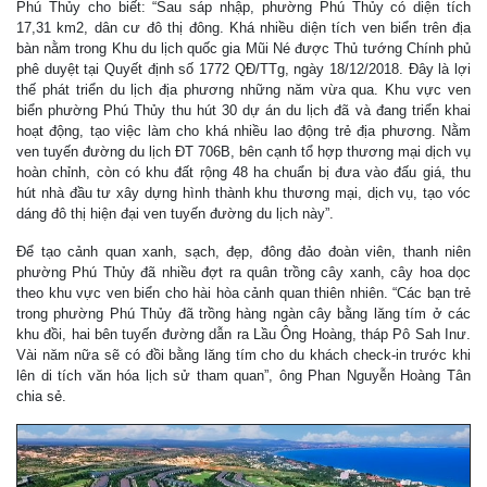
Phú Thủy cho biết: “Sau sáp nhập, phường Phú Thủy có diện tích
17,31 km2, dân cư đô thị đông. Khá nhiều diện tích ven biển trên địa
bàn nằm trong Khu du lịch quốc gia Mũi Né được Thủ tướng Chính phủ
phê duyệt tại Quyết định số 1772 QĐ/TTg, ngày 18/12/2018. Đây là lợi
thế phát triển du lịch địa phương những năm vừa qua. Khu vực ven
biển phường Phú Thủy thu hút 30 dự án du lịch đã và đang triển khai
hoạt động, tạo việc làm cho khá nhiều lao động trẻ địa phương. Nằm
ven tuyến đường du lịch ĐT 706B, bên cạnh tổ hợp thương mại dịch vụ
hoàn chỉnh, còn có khu đất rộng 48 ha chuẩn bị đưa vào đấu giá, thu
hút nhà đầu tư xây dựng hình thành khu thương mại, dịch vụ, tạo vóc
dáng đô thị hiện đại ven tuyến đường du lịch này”.
Để tạo cảnh quan xanh, sạch, đẹp, đông đảo đoàn viên, thanh niên
phường Phú Thủy đã nhiều đợt ra quân trồng cây xanh, cây hoa dọc
theo khu vực ven biển cho hài hòa cảnh quan thiên nhiên. “Các bạn trẻ
trong phường Phú Thủy đã trồng hàng ngàn cây bằng lăng tím ở các
khu đồi, hai bên tuyến đường dẫn ra Lầu Ông Hoàng, tháp Pô Sah Inư.
Vài năm nữa sẽ có đồi bằng lăng tím cho du khách check-in trước khi
lên di tích văn hóa lịch sử tham quan”, ông Phan Nguyễn Hoàng Tân
chia sẻ.