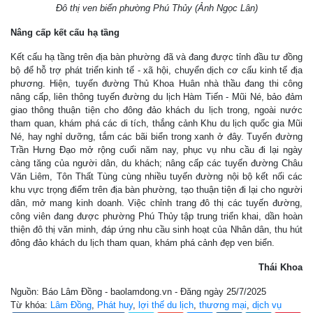
Đô thị ven biển phường Phú Thủy (Ảnh Ngọc Lân)
Nâng cấp kết cấu hạ tầng
Kết cấu hạ tầng trên địa bàn phường đã và đang được tỉnh đầu tư đồng
bộ để hỗ trợ phát triển kinh tế - xã hội, chuyển dịch cơ cấu kinh tế địa
phương. Hiện, tuyến đường Thủ Khoa Huân nhà thầu đang thi công
nâng cấp, liên thông tuyến đường du lịch Hàm Tiến - Mũi Né, bảo đảm
giao thông thuận tiện cho đông đảo khách du lịch trong, ngoài nước
tham quan, khám phá các di tích, thắng cảnh Khu du lịch quốc gia Mũi
Né, hay nghỉ dưỡng, tắm các bãi biển trong xanh ở đây. Tuyến đường
Trần Hưng Đạo mở rộng cuối năm nay, phục vụ nhu cầu đi lại ngày
càng tăng của người dân, du khách; nâng cấp các tuyến đường Châu
Văn Liêm, Tôn Thất Tùng cùng nhiều tuyến đường nội bộ kết nối các
khu vực trọng điểm trên địa bàn phường, tạo thuận tiện đi lại cho người
dân, mở mang kinh doanh. Việc chỉnh trang đô thị các tuyến đường,
công viên đang được phường Phú Thủy tập trung triển khai, dần hoàn
thiện đô thị văn minh, đáp ứng nhu cầu sinh hoạt của Nhân dân, thu hút
đông đảo khách du lịch tham quan, khám phá cảnh đẹp ven biển.
Thái Khoa
Nguồn: Báo Lâm Đồng - baolamdong.vn - Đăng ngày 25/7/2025
Từ khóa:
Lâm Đồng
,
Phát huy
,
lợi thế du lịch
,
thương mại
,
dịch vụ