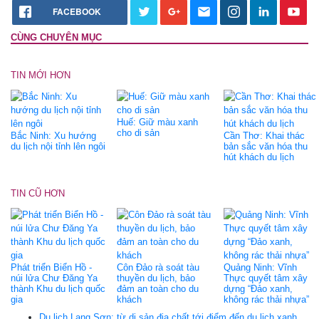
FACEBOOK
CÙNG CHUYÊN MỤC
TIN MỚI HƠN
Huế: Giữ màu xanh
cho di sản
Bắc Ninh: Xu hướng
Cần Thơ: Khai thác
du lịch nội tỉnh lên ngôi
bản sắc văn hóa thu
hút khách du lịch
TIN CŨ HƠN
Phát triển Biển Hồ -
Côn Đảo rà soát tàu
Quảng Ninh: Vĩnh
núi lửa Chư Đăng Ya
thuyền du lịch, bảo
Thực quyết tâm xây
thành Khu du lịch quốc
đảm an toàn cho du
dựng “Đảo xanh,
gia
khách
không rác thải nhựa”
Du lịch Lạng Sơn: từ di sản địa chất tới điểm đến du lịch xanh