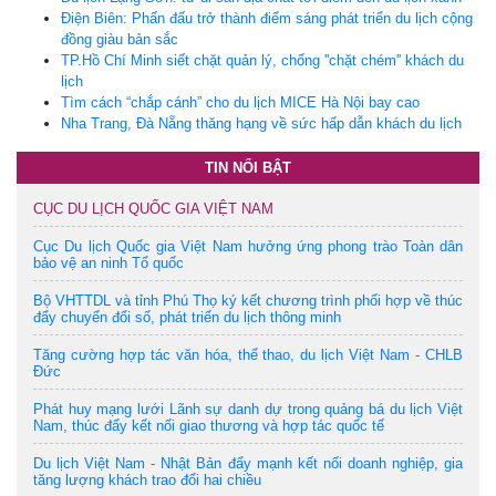
Điện Biên: Phấn đấu trở thành điểm sáng phát triển du lịch cộng
đồng giàu bản sắc
TP.Hồ Chí Minh siết chặt quản lý, chống ''chặt chém'' khách du
lịch
Tìm cách “chắp cánh” cho du lịch MICE Hà Nội bay cao
Nha Trang, Đà Nẵng thăng hạng về sức hấp dẫn khách du lịch
TIN NỔI BẬT
CỤC DU LỊCH QUỐC GIA VIỆT NAM
Cục Du lịch Quốc gia Việt Nam hưởng ứng phong trào Toàn dân
bảo vệ an ninh Tổ quốc
Bộ VHTTDL và tỉnh Phú Thọ ký kết chương trình phối hợp về thúc
đẩy chuyển đổi số, phát triển du lịch thông minh
Tăng cường hợp tác văn hóa, thể thao, du lịch Việt Nam - CHLB
Đức
Phát huy mạng lưới Lãnh sự danh dự trong quảng bá du lịch Việt
Nam, thúc đẩy kết nối giao thương và hợp tác quốc tế
Du lịch Việt Nam - Nhật Bản đẩy mạnh kết nối doanh nghiệp, gia
tăng lượng khách trao đổi hai chiều