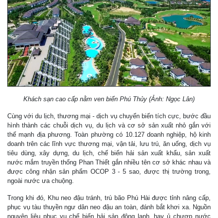
Khách sạn cao cấp nằm ven biển Phú Thủy (Ảnh: Ngọc Lân)
Cùng với du lịch, thương mại - dịch vụ chuyển biến tích cực, bước đầu
hình thành các chuỗi dịch vụ, du lịch và cơ sở sản xuất nhỏ gắn với
thế mạnh địa phương. Toàn phường có 10.127 doanh nghiệp, hộ kinh
doanh trên các lĩnh vực thương mại, vận tải, lưu trú, ăn uống, dịch vụ
tiêu dùng, xây dựng, du lịch, chế biến hải sản xuất khẩu, sản xuất
nước mắm truyền thống Phan Thiết gắn nhiều tên cơ sở khác nhau và
được công nhận sản phẩm OCOP 3 - 5 sao, được thị trường trong,
ngoài nước ưa chuộng.
Trong khi đó, Khu neo đậu tránh, trú bão Phú Hài được tỉnh nâng cấp,
phục vụ tàu thuyền ngư dân neo đậu an toàn, đánh bắt khơi xa. Nguồn
nguyên liệu phục vụ chế biến hải sản đông lạnh, hay ủ chượp nước