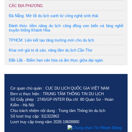
CÁC ĐỊA PHƯƠNG
Đà Nẵng: Mở lối du lịch xanh từ công nghệ sinh thái
Đánh thức tiềm năng du lịch cộng đồng ven biển và làng nghề
truyền thống Khánh Hòa
TPHCM: Liên kết tạo tăng trưởng mới cho du lịch
Khai mở giá trị di sản, nâng tầm du lịch Cần Thơ
Đắk Lắk - Điểm hẹn văn hóa và ẩm thực giữa đại ngàn
Cơ quan chủ quản : CỤC DU LỊCH QUỐC GIA VIỆT NAM
Đơn vị thực hiện : TRUNG TÂM THÔNG TIN DU LỊCH
Số Giấy phép : 2745/GP-INTER Địa chỉ: 80 Quán Sứ - Hoàn
Kiếm - Hà Nội
Chịu trách nhiệm nội dung : Trung tâm Thông tin du lịch
Số lượt truy cập: 311322862
Lượt truy cập trong năm 2026:19608880