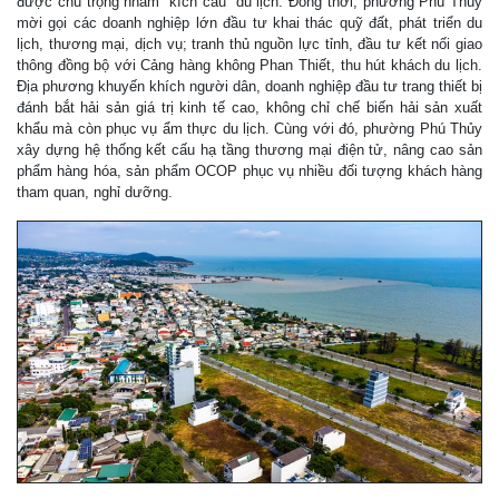
được chú trọng nhằm “kích cầu” du lịch. Đồng thời, phường Phú Thủy
mời gọi các doanh nghiệp lớn đầu tư khai thác quỹ đất, phát triển du
lịch, thương mại, dịch vụ; tranh thủ nguồn lực tỉnh, đầu tư kết nối giao
thông đồng bộ với Cảng hàng không Phan Thiết, thu hút khách du lịch.
Địa phương khuyến khích người dân, doanh nghiệp đầu tư trang thiết bị
đánh bắt hải sản giá trị kinh tế cao, không chỉ chế biến hải sản xuất
khẩu mà còn phục vụ ẩm thực du lịch. Cùng với đó, phường Phú Thủy
xây dựng hệ thống kết cấu hạ tầng thương mại điện tử, nâng cao sản
phẩm hàng hóa, sản phẩm OCOP phục vụ nhiều đối tượng khách hàng
tham quan, nghỉ dưỡng.