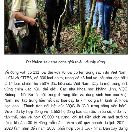
Du khách say sưa nghe giới thiệu về cây rừng.
Về động vật, có 131 loài thú với 70 loài có tên trong sách đỏ Việt Nam,
IUCN và CITES, có 306 loài chim, trong đó số loài và loài phụ đặc hữu
là 14 loài, chiếm hơn 50% đặc hữu của Việt Nam. Đây là một trong 221
vùng chim đặc hữu thế giới. Các nhà khoa học khẳng định, VQG
Bidoup - Núi Bà là một trong 4 trung tâm đa dạng sinh học của Việt
Nam, nơi tập trung hầu hết các loài cây lá kim có giá trị kinh tế, khoa
học cao. Thành tích nổi bật của VQG là “Giữ rừng bằng văn hóa”.
Vườn đã ký hợp đồng với 1.553 hộ đồng bào dân tộc thiểu số, 6 đơn vị
tập thể, bảo vệ hơn 65.000 ha rừng, chi trả tiền dịch vụ môi trường
rừng khoảng 30 tỷ đồng mỗi năm. Vườn đã quy hoạch du lịch 2011 -
2020 tầm nhìn đến năm 2030, phối hợp với JICA - Nhật Bản xây dựng