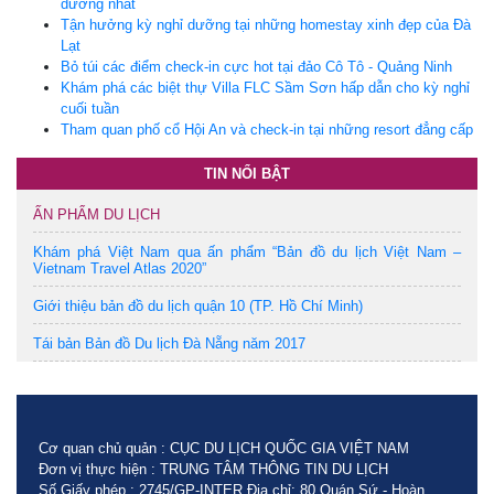
dưỡng nhất
Tận hưởng kỳ nghỉ dưỡng tại những homestay xinh đẹp của Đà
Lạt
Bỏ túi các điểm check-in cực hot tại đảo Cô Tô - Quảng Ninh
Khám phá các biệt thự Villa FLC Sầm Sơn hấp dẫn cho kỳ nghỉ
cuối tuần
Tham quan phố cổ Hội An và check-in tại những resort đẳng cấp
TIN NỔI BẬT
ẤN PHẨM DU LỊCH
Khám phá Việt Nam qua ấn phẩm “Bản đồ du lịch Việt Nam –
Vietnam Travel Atlas 2020”
Giới thiệu bản đồ du lịch quận 10 (TP. Hồ Chí Minh)
Tái bản Bản đồ Du lịch Đà Nẵng năm 2017
Cơ quan chủ quản : CỤC DU LỊCH QUỐC GIA VIỆT NAM
Đơn vị thực hiện : TRUNG TÂM THÔNG TIN DU LỊCH
Số Giấy phép : 2745/GP-INTER Địa chỉ: 80 Quán Sứ - Hoàn