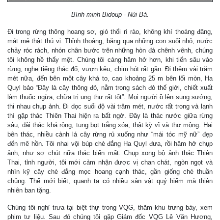
Bình minh Bidoup - Núi Bà.
Đi trong rừng thông hoang sơ, gió thổi rì rào, không khí thoáng đãng,
mát mẻ thật thú vị. Thỉnh thoảng, băng qua những con suối nhỏ, nước
chảy róc rách, nhón chân bước trên những hòn đá chênh vênh, chúng
tôi không hề thấy mệt. Chúng tôi càng hăm hở hơn, khi tiến sâu vào
rừng, nghe tiếng thác đổ, vượn kêu, chim hót rất gần. Đi thêm vài trăm
mét nữa, đến bên một cây khá to, cao khoảng 25 m bên lối mòn, Ha
Quyl bảo “Đây là cây thông đỏ, nằm trong sách đỏ thế giới, chiết xuất
làm thuốc ngừa, chữa trị ung thư rất tốt”. Mọi người ồ lên sung sướng,
thi nhau chụp ảnh. Đi dọc suối độ vài trăm mét, nước rất trong và lạnh
thì gặp thác Thiên Thai hiện ra bất ngờ. Đây là thác nước giữa rừng
sâu, dải thác khá rộng, tung bọt trắng xóa, thật kỳ vĩ và thơ mộng. Hai
bên thác, nhiều cành lá cây rừng rủ xuống như “mái tóc mỹ nữ” đẹp
đến mê hồn. Tôi nhai vội búp chè đắng Ha Quyl đưa, rồi hăm hở chụp
ảnh, như sợ chút nữa thác biến mất. Chụp xong bộ ảnh thác Thiên
Thai, tỉnh người, tôi mới cảm nhận được vị chan chát, ngòn ngọt và
nhìn kỹ cây chè đắng mọc hoang cạnh thác, gần giống chè thuần
chủng. Thế mới biết, quanh ta có nhiều sản vật quý hiếm mà thiên
nhiên ban tặng.
Chúng tôi nghỉ trưa tại biệt thự trong VQG, thăm khu trưng bày, xem
phim tư liệu. Sau đó chúng tôi gặp Giám đốc VQG Lê Văn Hương,