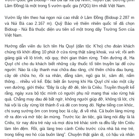
Lâm Đồng) là một trong 5 vườn quốc gia (VQG) lớn nhất Việt Nam.
Vườn lấy tên theo hai ngọn núi cao nhất ở Lâm Đồng (Bidoup 2.287 m
và Núi Bà cao 2.167 m). Quỹ Bảo vệ thiên nhiên quốc tế đã chọn
Bidoup - Núi Bà thuộc diện ưu tiên số một trong dãy Trường Sơn của
Việt Nam.
Hướng dẫn viên du lịch tên Ha Quyl (dân tộc K’ho) cho đoàn khách
chúng tôi khởi động 10 phút ở cửa rừng thật sảng khoái, vui vẻ; rồi anh
giảng giải về lộ trình, nội quy, thời gian thăm rừng. Trên đường đi, Ha
Quyl chỉ cho du khách biết những cây thuốc tổ tiên truyền lại để cứu
người: Nào là cây thanh mai chữa đau răng, chỉ thiên chữa đau bụng,
cây dẻ chữa ho, rồi sa nhân, đẳng sâm, ngũ gia bì, sâm đỏ, nấm
thông… nhiều vô kể. Đặc biệt ấn tượng khi Ha Quyl chỉ vào một cây
ven đường, giới thiệu: “Đây là cây đỡ đẻ, tên là Criêu. Truyền thuyết kể
rằng, ngày xưa bộ tộc mình có người phụ nữ mang thai vào rừng hái
quả. Chẳng may đau đẻ bất ngờ, không người giúp đỡ, không tã lót, chị
hái vội lá cây rừng lót thành ổ và đẻ con trong đó. Nghe tiếng con khóc,
chị sung sướng ôm con trong bọc lá cây, đi về nhà. Cả buôn làng mừng
rỡ ra đón và mở tiệc ăn mừng. Trước lúc ăn tiệc, già làng nói đây là lá
Criêu, từ nay đứa trẻ này và mọi đứa trẻ khác sinh ra đều lấy tên Criêu
làm tên đệm. Rồi, già làng treo cành Criêu trước cửa nhà bà mẹ trẻ,
trong tiếng reo hò của buôn làng”. Chuyện thật giản dị, có hậu và nhân