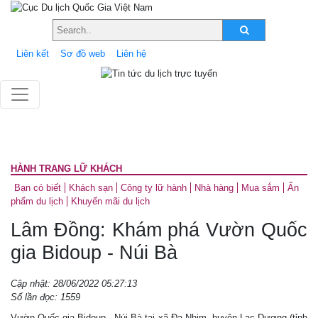
Liên kết
Sơ đồ web
Liên hệ
HÀNH TRANG LỮ KHÁCH
Bạn có biết
Khách sạn
Công ty lữ hành
Nhà hàng
Mua sắm
Ấn
phẩm du lịch
Khuyến mãi du lịch
Lâm Đồng: Khám phá Vườn Quốc
gia Bidoup - Núi Bà
Cập nhật: 28/06/2022 05:27:13
Số lần đọc: 1559
Vườn Quốc gia Bidoup - Núi Bà tại xã Đạ Nhim, huyện Lạc Dương (tỉnh