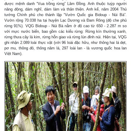
được mệnh danh “Vua trồng rừng” Lâm Đồng. Anh thuộc tuýp người
năng động, dám nghĩ, dám làm và thân thiện. Anh kể, năm 2004 Thủ
tướng Chính phủ cho thành lập “Vườn Quốc gia Bidoup - Núi Bà”.
Vườn rộng 70.038 ha tại huyện Lạc Dương và Đam Rông (độ che phủ
rừng 91%). VQG Bidoup - Núi Bà nằm ở độ cao từ 650 - 2.287 m so
với mực nước biển, bao gồm các kiểu rừng: Rừng kín thường xanh,
rừng thưa cây lá kim, rừng hỗn giao và rừng lùn đỉnh núi. Hiện tại, VQG
ghi nhận 2.089 loài thực vật (với 96 loài đặc hữu, như thông hai lá dẹt,
pơ mu, thông đỏ, thông năm lá, 297 loài lan - là vương quốc hoa lan
Việt Nam).