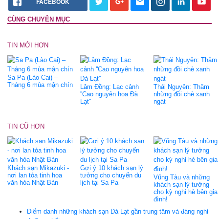
FACEBOOK
CÙNG CHUYÊN MỤC
TIN MỚI HƠN
Sa Pa (Lào Cai) –
Tháng 6 mùa mận chín
Lâm Đồng: Lạc cảnh
Thái Nguyên: Thăm
''Cao nguyên hoa Đà
những đồi chè xanh
Lạt''
ngát
TIN CŨ HƠN
Khách sạn Mikazuki -
Gợi ý 10 khách sạn lý
nơi lan tỏa tinh hoa
tưởng cho chuyến du
Vũng Tàu và những
văn hóa Nhật Bản
lịch tại Sa Pa
khách sạn lý tưởng
cho kỳ nghỉ hè bên gia
đình!
Điểm danh những khách sạn Đà Lạt gần trung tâm và đáng nghỉ