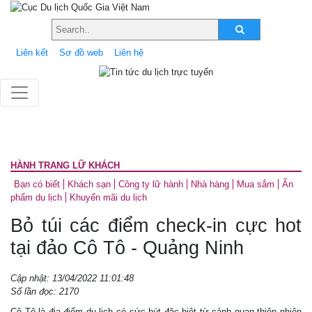
Liên kết
Sơ đồ web
Liên hệ
HÀNH TRANG LỮ KHÁCH
Bạn có biết
Khách sạn
Công ty lữ hành
Nhà hàng
Mua sắm
Ấn
phẩm du lịch
Khuyến mãi du lịch
Bỏ túi các điểm check-in cực hot
tại đảo Cô Tô - Quảng Ninh
Cập nhật: 13/04/2022 11:01:48
Số lần đọc: 2170
Cô Tô là địa điểm du lịch có sức hút đặc biệt từ cảnh quan thiên nhiên