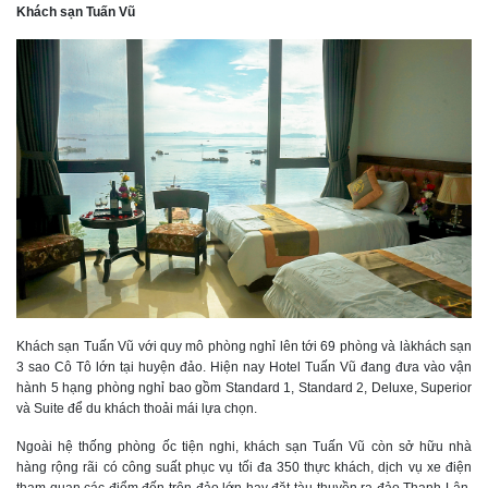
Khách sạn Tuấn Vũ
Khách sạn Tuấn Vũ với quy mô phòng nghỉ lên tới 69 phòng và làkhách sạn
3 sao Cô Tô lớn tại huyện đảo. Hiện nay Hotel Tuấn Vũ đang đưa vào vận
hành 5 hạng phòng nghỉ bao gồm Standard 1, Standard 2, Deluxe, Superior
và Suite để du khách thoải mái lựa chọn.
Ngoài hệ thống phòng ốc tiện nghi, khách sạn Tuấn Vũ còn sở hữu nhà
hàng rộng rãi có công suất phục vụ tối đa 350 thực khách, dịch vụ xe điện
tham quan các điểm đến trên đảo lớn hay đặt tàu thuyền ra đảo Thanh Lân,