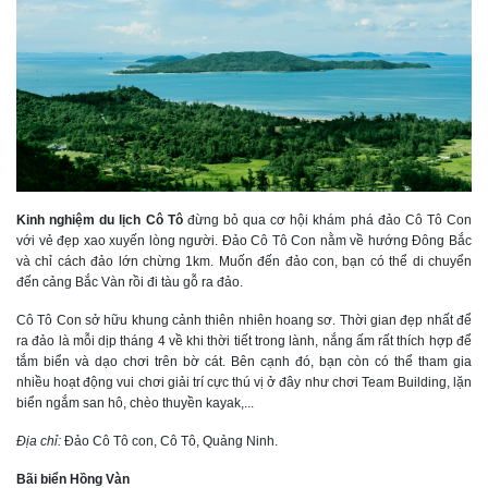
Kinh nghiệm du lịch Cô Tô
đừng bỏ qua cơ hội khám phá đảo Cô Tô Con
với vẻ đẹp xao xuyến lòng người. Đảo Cô Tô Con nằm về hướng Đông Bắc
và chỉ cách đảo lớn chừng 1km. Muốn đến đảo con, bạn có thể di chuyển
đến cảng Bắc Vàn rồi đi tàu gỗ ra đảo.
Cô Tô Con sở hữu khung cảnh thiên nhiên hoang sơ. Thời gian đẹp nhất để
ra đảo là mỗi dịp tháng 4 về khi thời tiết trong lành, nắng ấm rất thích hợp để
tắm biển và dạo chơi trên bờ cát. Bên cạnh đó, bạn còn có thể tham gia
nhiều hoạt động vui chơi giải trí cực thú vị ở đây như chơi Team Building, lặn
biển ngắm san hô, chèo thuyền kayak,...
Địa chỉ:
Đảo Cô Tô con, Cô Tô, Quảng Ninh.
Bãi biển Hồng Vàn