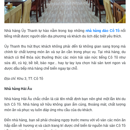
Nhà hàng Úy Thanh tự hào nằm trong top những
nhà hàng đảo Cô Tô
nổi
tiếng nhất được người dân địa phương và khách du lịch đặc biệt yêu thích.
Úy Thanh thu hút thực khách không phải đến từ không gian sang trọng mà
chính từ chất lượng món ăn và sự ân cần trong phục vụ. Tại nhà hàng, du
khách có thể thỏa sức thưởng thức các món hải sản nức tiếng Cô Tô như
sứa đỏ, cù kỳ, bề bề, bào ngư... hay tự tay lựa chọn hải sản tươi ngon và
được đầu bếp nhà hàng chế biến ngay tại chỗ.
Địa chỉ:
Khu 3, TT. Cô Tô
Nhà hàng Hải Âu
Nhà hàng Hải Âu chắc chắn là cái tên nhất định bạn nên ghé một lần khi du
lịch Cô Tô. Nhà hàng sở hữu không gian ấm cúng, thoáng mát, chất lượng
món ăn và phục vụ luôn đáp ứng nhu cầu của du khách.
Đến nhà hàng, bạn sẽ phải choáng ngợp trước menu với vô vàn các món ăn
hấp dẫn về hương vị và cách trang trí được chế biến từ nguồn hải sản Cô Tô