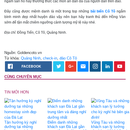
ngắm san hô hay thưởng thức các món ăn dân dã của người dân trên đảo.
Đây cũng được mệnh danh là một trong top những
bãi biển Cô Tô
ngắm
bình minh đẹp nhất huyện đảo vậy nên bạn hãy tranh thủ đến Hồng Vàn
sớm để tận mắt chiêm ngưỡng cảnh tượng mỹ lệ này nhé.
Địa chỉ:
Đồng Tiến, Cô Tô, Quảng Ninh.
Nguồn: Goldencoto.vn
Từ khóa:
Quảng Ninh
,
check-in
,
đảo Cô Tô
FACEBOOK
CÙNG CHUYÊN MỤC
TIN MỚI HƠN
Tận hưởng kỳ nghỉ
Điểm danh những
Vũng Tàu và những
dưỡng tại những
khách sạn Đà Lạt gần
khách sạn lý tưởng