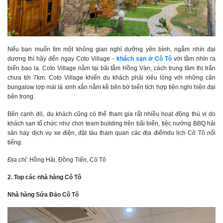
Nếu bạn muốn tìm một không gian nghỉ dưỡng yên bình, ngắm nhìn đại
dương thì hãy đến ngay Coto Village -
khách sạn ở Cô Tô
với tầm nhìn ra
biển bao la. Coto Village nằm tại bãi tắm Hồng Vàn, cách trung tâm thị trấn
chưa tới 7km. Coto Village khiến du khách phải xiêu lòng với những căn
bungalow lợp mái lá xinh xắn nằm kề bên bờ biển tích hợp tiện nghi hiện đại
bên trong.
Bên cạnh đó, du khách cũng có thể tham gia rất nhiều hoạt động thú vị do
khách sạn tổ chức như chơi team building trên bãi biển, tiệc nướng BBQ hải
sản hay dịch vụ xe điện, đặt tàu tham quan các địa điểmdu lịch Cô Tô nổi
tiếng.
Địa chỉ
: Hồng Hải, Đồng Tiến, Cô Tô
2. Top các nhà hàng Cô Tô
Nhà hàng Sứa Đảo Cô Tô