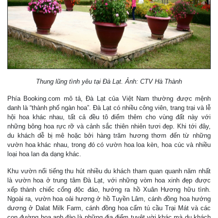
Thung lũng tình yêu tại Đà Lạt. Ảnh: CTV Hà Thành
Phía Booking.com mô tả, Đà Lạt của Việt Nam thường được mệnh
danh là “thành phố ngàn hoa”. Đà Lạt có nhiều công viên, trang trại và lễ
hội hoa khác nhau, tất cả đều tô điểm thêm cho vùng đất này với
những bông hoa rực rỡ và cảnh sắc thiên nhiên tươi đẹp. Khi tới đây,
du khách dễ bị mê hoặc bởi hàng trăm hương thơm đến từ những
vườn hoa khác nhau, trong đó có vườn hoa loa kèn, hoa cúc và nhiều
loại hoa lan đa dạng khác.
Khu vườn nổi tiếng thu hút nhiều du khách tham quan quanh năm nhất
là vườn hoa ở trung tâm Đà Lạt, với những vòm hoa xinh đẹp được
xếp thành chiếc cổng độc đáo, hướng ra hồ Xuân Hương hữu tình.
Ngoài ra, vườn hoa oải hương ở hồ Tuyền Lâm, cánh đồng hoa hướng
dương ở Dalat Milk Farm, cánh đồng hoa cẩm tú cầu Trại Mát và các
con đường hoa anh đào là những địa điểm tuyệt vời khác mà du khách