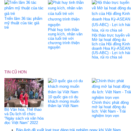
Triển lãm 36 tác phẩm
mỹ thuật của tác giả
trẻ
Phát huy tinh thần
xung kích, nhân văn
Hội thảo trực tuyến về
của tuổi trẻ với
Mở lại hoạt động du
chương trình thiện
lịch của Hội đồng Kinh
nguyện
doanh Hoa Kỳ-ASEAN
(US-ABC) - Lợi ích hài
hòa, rủi ro chia sẻ
TIN CŨ HƠN
10 quốc gia có du
khách mong muốn
Chính thức phát động
thăm lại Việt Nam
mở lại hoạt động du
Bộ Văn hóa, Thể thao
lịch: Việt Nam - Trải
và Du lịch tổ chức
nghiệm trọn vẹn
“Ngày sách và văn hóa
đọc Việt Nam” 2022
Báo Anh đề xuất loạt tour đáng trải nghiệm ngay khi Việt Nam