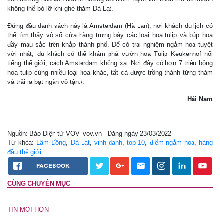
không thể bỏ lỡ khi ghé thăm Đà Lạt.
Đứng đầu danh sách này là Amsterdam (Hà Lan), nơi khách du lịch có
thể tìm thấy vô số cửa hàng trưng bày các loại hoa tulip và búp hoa
đầy màu sắc trên khắp thành phố. Để có trải nghiệm ngắm hoa tuyệt
vời nhất, du khách có thể khám phá vườn hoa Tulip Keukenhof nổi
tiếng thế giới, cách Amsterdam không xa. Nơi đây có hơn 7 triệu bông
hoa tulip cùng nhiều loại hoa khác, tất cả được trồng thành từng thảm
và trải ra bạt ngàn vô tận./.
Hải Nam
Nguồn: Báo Điện tử VOV- vov.vn - Đăng ngày 23/03/2022
Từ khóa:
Lâm Đồng
,
Đà Lạt
,
vinh danh
,
top 10
,
điểm ngắm hoa
,
hàng
đầu thế giới
FACEBOOK
CÙNG CHUYÊN MỤC
TIN MỚI HƠN