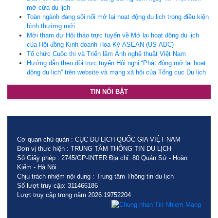
mở cửa du lịch
Toàn ngành đang sôi nổi mở lại hoạt động du lịch trong điều kiện
bình thường mới
Mời tham dự Hội thảo trực tuyến về Mở lại hoạt động du lịch
của Hội đồng Kinh doanh Hoa Kỳ-ASEAN (US-ABC)
Tổ chức Cuộc thi và Triển lãm Ảnh nghệ thuật Việt Nam
Hướng dẫn theo dõi trực tuyến Hội nghị “Phát động mở lại hoạt
động du lịch” trên website và mạng xã hội của Tổng cục Du lịch
TIN NỔI BẬT
Cơ quan chủ quản : CỤC DU LỊCH QUỐC GIA VIỆT NAM
Đơn vị thực hiện : TRUNG TÂM THÔNG TIN DU LỊCH
Số Giấy phép : 2745/GP-INTER Địa chỉ: 80 Quán Sứ - Hoàn
Kiếm - Hà Nội
Chịu trách nhiệm nội dung : Trung tâm Thông tin du lịch
Số lượt truy cập: 311466186
Lượt truy cập trong năm 2026:19752204