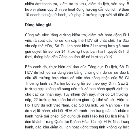
nhiều đợt thanh tra, kiểm tra tại khu, điểm du lịch, sân bay
hợp vi phạm quy định về hoạt động hướng dẫn du lịch. 9 thá
10 doanh nghiệp lữ hành, xử phạt 2 trường hợp với số tiền 40
Dùng bằng giả
Cùng với việc tăng cường kiểm tra, giám sát hoạt động lữ h
việc rà soát các hồ sơ xin cấp thẻ HDV rất chặt chẽ. Từ đầ
xin cấp thẻ HDV, Sở Du lịch phát hiện 21 trường hợp giả mạ
giải quyết hồ sơ với 14 trường hợp, ban hành quyết định t
thời, thông báo đến Công an tỉnh để có hướng xử lý.
Bên cạnh đó, thực hiện chỉ đạo của Tổng cục Du lịch, Sở Du
HDV du lịch có sử dụng văn bằng, chứng chỉ do cơ sở đào t
cầu 48 trường hợp chưa có văn bản công nhận của Bộ Gi
Thương binh và Xã hội bổ sung hồ sơ theo quy định. Sau 2 
trường hợp không bổ sung nên sở đã ban hành quyết định thu
cho các cá nhân này. Tuy nhiên đến nay, mới có 14 trường
cấp, 22 trường hợp còn lại chưa giao nộp thẻ về sở. Hiện n
Hội HDV du lịch Việt Nam, các Sở Du lịch, Sở Văn hóa - Thể
đơn vị lữ hành, chi hội HDV để tránh tình trạng các cá nhân 
hành nghề trái phép. Sở cũng đề nghị Hiệp hội Du lịch Nha 
đón khách Trung Quốc tại Khánh Hòa, Chi hội HDV Nha Trang
hành, các khu điểm du lịch hoạt động trong tỉnh không ký h