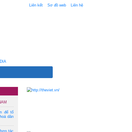
Liên kết
Sơ đồ web
Liên hệ
DIA
 NAM
ện để tổ
hoá dân
 hợp tác