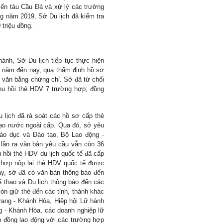
, Bến tàu Cầu Đá và xử lý các trường
ng năm 2019, Sở Du lịch đã kiểm tra
 triệu đồng.
ành, Sở Du lịch tiếp tục thực hiện
u năm đến nay, qua thẩm định hồ sơ
o văn bằng chứng chỉ. Sở đã từ chối
hu hồi thẻ HDV 7 trường hợp; đồng
 lịch đã rà soát các hồ sơ cấp thẻ
ạo nước ngoài cấp. Qua đó, sở yêu
áo dục và Đào tạo, Bộ Lao động -
lần ra văn bản yêu cầu vẫn còn 36
 hồi thẻ HDV du lịch quốc tế đã cấp
 hợp nộp lại thẻ HDV quốc tế được
ay, sở đã có văn bản thông báo đến
 thao và Du lịch thông báo đến các
còn giữ thẻ đến các tỉnh, thành khác
Trang - Khánh Hòa, Hiệp hội Lữ hành
 - Khánh Hòa, các doanh nghiệp lữ
ợp đồng lao động với các trường hợp