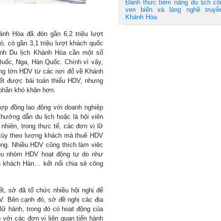
Đánh thức tiềm năng du lịch c
ven biển và làng nghề truyề
Khánh Hòa
ánh Hòa đã đón gần 6,2 triệu lượt
ó, có gần 3,1 triệu lượt khách quốc
ành Du lịch Khánh Hòa cần một số
 Quốc, Nga, Hàn Quốc. Chính vì vậy,
ợng lớn HDV từ các nơi đổ về Khánh
yết được bài toán thiếu HDV, nhưng
 phần khó khăn hơn.
hợp đồng lao động với doanh nghiệp
hướng dẫn du lịch hoặc là hội viên
nhiên, trong thực tế, các đơn vị lữ
 tùy theo lượng khách mà thuê HDV
ộng. Nhiều HDV cũng thích làm việc
hiều nhóm HDV hoạt động tự do như
khách Hàn… kết nối chia sẻ công
, sở đã tổ chức nhiều hội nghị để
V. Bên cạnh đó, sở đề nghị các địa
lữ hành, trong đó có hoạt động của
với các đơn vị liên quan tiến hành