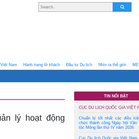
Việt Nam
Hành trang lữ khách
Ðầu tư Du lịch
Nhìn ra thế giới
ME
TIN NỔI BẬT
CỤC DU LỊCH QUỐC GIA VIỆT
ản lý hoạt động
Chuẩn bị tốt nhất các điều ki
chức thành công Ngày hội Văn 
tộc Mông lần thứ IV năm 2026
Cục Du lịch Quốc gia Việt Nam