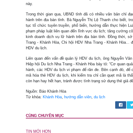
này.
Trong thời gian qua, UBND tỉnh đã có nhiều văn bản chỉ đạ
hành trên địa bàn tỉnh. Bà Nguyễn Thị Lệ Thanh cho biết, tro
tục tổ chức tuyên truyền, phổ biến, hướng dẫn thực hiện Lu
phạm pháp luật liên quan đến lĩnh vực du lịch; tăng cường cô
kinh doanh dịch vụ lữ hành trên địa bàn tỉnh. Đồng thời, s
Trang - Khánh Hòa, Chi hội HDV Nha Trang - Khánh Hòa... đ
HDV du lịch.
Liên quan đến vấn đề quản lý HDV du lịch, ông Nguyễn Văn
Hiệp hội Du lịch Nha Trang - Khánh Hòa bày tỏ: “Cơ quan quả
hành, các HDV du lịch vi phạm để răn đe. Bên cạnh đó, để d
mã hóa thẻ HDV du lịch, khi kiểm tra chỉ cần quẹt mã là th
còn hạn hay hết hạn, tránh được tình trạng sử dụng thẻ giả để
Nguồn: Báo Khánh Hòa
Từ khóa:
Khánh Hòa
,
hướng dẫn viên
,
du lịch
CÙNG CHUYÊN MỤC
TIN MỚI HƠN