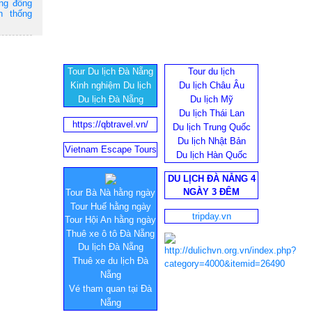
ộng đồng
n thống
Tour Du lịch Đà Nẵng
Tour du lịch
Kinh nghiệm Du lịch
Du lịch Châu Âu
Du lịch Đà Nẵng
Du lịch Mỹ
Du lịch Thái Lan
https://qbtravel.vn/
Du lịch Trung Quốc
Du lịch Nhật Bản
Vietnam Escape Tours
Du lịch Hàn Quốc
DU LỊCH ĐÀ NẴNG 4
NGÀY 3 ĐÊM
Tour Bà Nà hằng ngày
Tour Huế hằng ngày
tripday.vn
Tour Hội An hằng ngày
Thuê xe ô tô Đà Nẵng
Du lịch Đà Nẵng
Thuê xe du lịch Đà
Nẵng
Vé tham quan tại Đà
Nẵng