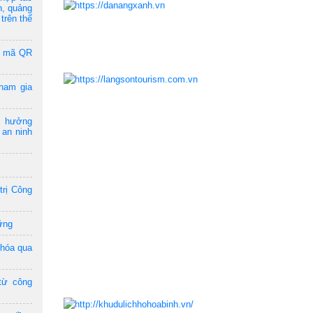
n, quảng
trên thế
a mã QR
ham gia
m hưởng
 an ninh
trị Công
ững
 hóa qua
từ công