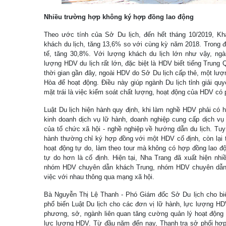
Nhiều trường hợp không ký hợp đồng lao động
Theo ước tính của Sở Du lịch, đến hết tháng 10/2019, Kh
khách du lịch, tăng 13,6% so với cùng kỳ năm 2018. Trong đ
tế, tăng 30,8%. Với lượng khách du lịch lớn như vậy, ng
lượng HDV du lịch rất lớn, đặc biệt là HDV biết tiếng Trung
thời gian gần đây, ngoài HDV do Sở Du lịch cấp thẻ, một lư
Hòa để hoạt động. Điều này giúp ngành Du lịch tỉnh giải qu
mặt trái là việc kiểm soát chất lượng, hoạt động của HDV có
Luật Du lịch hiện hành quy định, khi làm nghề HDV phải có 
kinh doanh dịch vụ lữ hành, doanh nghiệp cung cấp dịch vụ 
của tổ chức xã hội - nghề nghiệp về hướng dẫn du lịch. Tuy 
hành thường chỉ ký hợp đồng với một HDV cố định, còn lại
hoạt động tự do, làm theo tour mà không có hợp đồng lao đ
tự do hơn là cố định. Hiện tại, Nha Trang đã xuất hiện n
nhóm HDV chuyên dẫn khách Trung, nhóm HDV chuyên dẫn 
việc với nhau thông qua mạng xã hội.
Bà Nguyễn Thị Lệ Thanh - Phó Giám đốc Sở Du lịch cho biết
phổ biến Luật Du lịch cho các đơn vị lữ hành, lực lượng HD
phương, sở, ngành liên quan tăng cường quản lý hoạt động 
lực lượng HDV. Từ đầu năm đến nay, Thanh tra sở phối hợp 