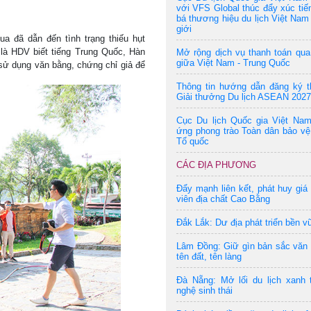
với VFS Global thúc đẩy xúc tiế
bá thương hiệu du lịch Việt Nam 
giới
a đã dẫn đến tình trạng thiếu hụt
là HDV biết tiếng Trung Quốc, Hàn
Mở rộng dịch vụ thanh toán qu
giữa Việt Nam - Trung Quốc
 sử dụng văn bằng, chứng chỉ giả để
Thông tin hướng dẫn đăng ký t
Giải thưởng Du lịch ASEAN 2027
Cục Du lịch Quốc gia Việt Na
ứng phong trào Toàn dân bảo vệ
Tổ quốc
CÁC ĐỊA PHƯƠNG
Đẩy mạnh liên kết, phát huy giá 
viên địa chất Cao Bằng
Đắk Lắk: Dư địa phát triển bền v
Lâm Đồng: Giữ gìn bản sắc văn
tên đất, tên làng
Đà Nẵng: Mở lối du lịch xanh 
nghệ sinh thái