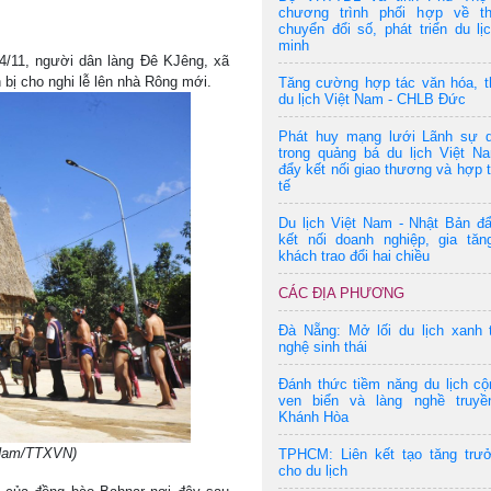
chương trình phối hợp về t
chuyển đổi số, phát triển du lị
minh
4/11, người dân làng Đê KJêng, xã
bị cho nghi lễ lên nhà Rông mới.
Tăng cường hợp tác văn hóa, t
du lịch Việt Nam - CHLB Đức
Phát huy mạng lưới Lãnh sự 
trong quảng bá du lịch Việt N
đẩy kết nối giao thương và hợp 
tế
Du lịch Việt Nam - Nhật Bản đ
kết nối doanh nghiệp, gia tăn
khách trao đổi hai chiều
CÁC ĐỊA PHƯƠNG
Đà Nẵng: Mở lối du lịch xanh 
nghệ sinh thái
Đánh thức tiềm năng du lịch c
ven biển và làng nghề truyề
Khánh Hòa
i Nam/TTXVN)
TPHCM: Liên kết tạo tăng trư
cho du lịch