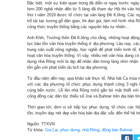
Đặc biệt, một sự kiện quan trọng đã diễn ra ngay trước ng
hơn 200 nghệ nhân đến từ 5 làng đã tham dự Hội thi văn hó
thứ I năm 2019 được tổ chức tại sân làng Đê KJêng. Các ng
trổ tài tạc tượng gỗ dân gian, thi đan gùi, làm mô hình nhà R
công thức truyền thống bằng các nguyên liệu tự nhiên...
Anh Khih, Trưởng thôn Đê KJêng cho rằng, những hoạt động 
lực bảo tồn văn hóa truyền thống ở địa phương. Lâu nay, các 
trung sản xuất nông nghiệp, học nghề để phát triển kinh tế,
hoạt văn hóa truyền thống. Vì vậy, nhiều nét văn hóa đang có
dựng nhà Rông mới là dịp để nhân dân trong làng nhìn nhận 
tồn gắn với phát triển du lịch tại địa phương.
Từ đầu năm đến nay, qua khảo sát thực tế, Nhà hát Ca múa 
với các địa phương tổ chức phục dựng thành công 3 nghi 
cúng bến nước, Lễ lên nhà Rông mới) gắn bó mật thiết với 
cộng đồng các dân tộc thiểu số Jrai và Bahnar trên địa bàn tỉn
Thời gian tới, đơn vị sẽ tiếp tục phục dựng, tổ chức các h
tồn, truyền dạy nét đẹp văn hóa bản địa đặc sắc đến thế hệ tr
Nguồn: TTXVN
Từ khóa:
Gia Lai
,
phục dựng
,
nhà Rông
,
đồng bào Bahnar