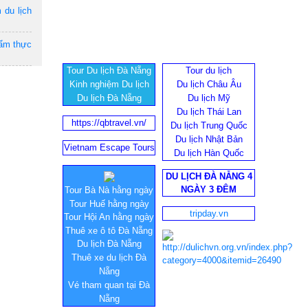
 du lịch
 ẩm thực
Tour Du lịch Đà Nẵng
Tour du lịch
Kinh nghiệm Du lịch
Du lịch Châu Âu
Du lịch Đà Nẵng
Du lịch Mỹ
Du lịch Thái Lan
https://qbtravel.vn/
Du lịch Trung Quốc
Du lịch Nhật Bản
Vietnam Escape Tours
Du lịch Hàn Quốc
DU LỊCH ĐÀ NẴNG 4
NGÀY 3 ĐÊM
Tour Bà Nà hằng ngày
Tour Huế hằng ngày
tripday.vn
Tour Hội An hằng ngày
Thuê xe ô tô Đà Nẵng
Du lịch Đà Nẵng
Thuê xe du lịch Đà
Nẵng
Vé tham quan tại Đà
Nẵng