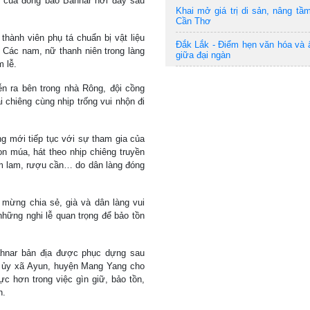
g của đồng bào Bahnar nơi đây sau
Khai mở giá trị di sản, nâng tầm
Cần Thơ
thành viên phụ tá chuẩn bị vật liệu
Đắk Lắk - Điểm hẹn văn hóa và
. Các nam, nữ thanh niên trong làng
giữa đại ngàn
 lễ.
n ra bên trong nhà Rông, đội cồng
i chiêng cùng nhịp trống vui nhộn đi
g mới tiếp tục với sự tham gia của
on múa, hát theo nhịp chiêng truyền
m lam, rượu cần… do dân làng đóng
 mừng chia sẻ, già và dân làng vui
những nghi lễ quan trọng để bảo tồn
ahnar bản địa được phục dựng sau
g ủy xã Ayun, huyện Mang Yang cho
c hơn trong việc gìn giữ, bảo tồn,
n.