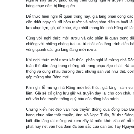
Nghi lễ này được phục dựng theo đúng nghi lễ truyền thốn
hàng chục năm bị lãng quên.
Để thực hiện nghi lễ quan trọng này, già làng phân công các 
cần thiết ngay từ tối hôm trước và sáng hôm diễn ra buổi lễ
lựa chọn lợn, gà, dê khỏe, đẹp nhất mang lên nhà Rông để làm
Cùng với nghi thức mời rượu và các phần lễ quan trọng diễ
chiêng với những chàng trai ưu tú nhất của làng trình diễn bà
vòng quanh các già làng đang mời rượu.
Khi nghi thức mời rượu kết thúc, phần nghi lễ mừng nhà Rôn
toàn thể dân làng trong những bộ trang phục đẹp nhất. Bà c
thống và cùng nhau thưởng thức những sản vật như thịt, cơ
góp mừng nhà Rông mới.
Khi nghi lễ mừng nhà Rông mới kết thúc, già làng Trâm vui
lắm. Già sẽ cố gắng lưu giữ và truyền dạy lại cho con cháu 
nét văn hóa truyền thống quý báu của đồng bào mình.
Chứng kiến nét đẹp văn hóa truyền thống của đồng bào B
hàng chục năm thất truyền, ông Võ Ngọc Tuấn, Bí thư Đản
biết dân làng rất mừng và xem đây là mốc khởi đầu để nỗ lự
phát huy nét văn hóa đậm đà bản sắc của dân tộc Tây Nguyê