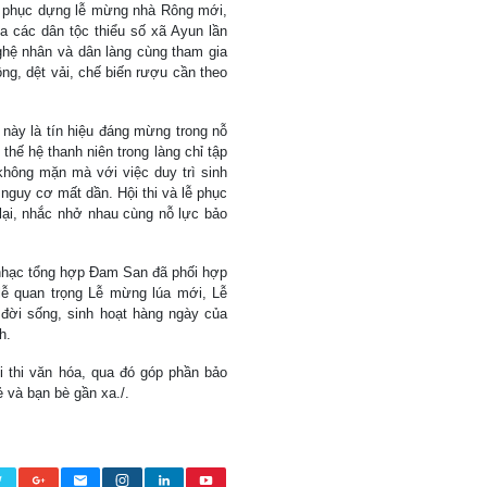
ày phục dựng lễ mừng nhà Rông mới,
a các dân tộc thiểu số xã Ayun lần
hệ nhân và dân làng cùng tham gia
ông, dệt vải, chế biến rượu cần theo
này là tín hiệu đáng mừng trong nỗ
thế hệ thanh niên trong làng chỉ tập
 không mặn mà với việc duy trì sinh
 nguy cơ mất dần. Hội thi và lễ phục
lại, nhắc nhở nhau cùng nỗ lực bảo
nhạc tổng hợp Đam San đã phối hợp
lễ quan trọng Lễ mừng lúa mới, Lễ
đời sống, sinh hoạt hàng ngày của
h.
ội thi văn hóa, qua đó góp phần bảo
ẻ và bạn bè gần xa./.