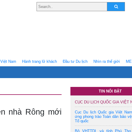
Việt Nam
Hành trang lữ khách
Ðầu tư Du lịch
Nhìn ra thế giới
ME
TIN NỔI BẬT
CỤC DU LỊCH QUỐC GIA VIỆT
lên nhà Rông mới
Cục Du lịch Quốc gia Việt Na
ứng phong trào Toàn dân bảo vệ
Tổ quốc
Bộ VHTTDL và tỉnh Phú Thọ