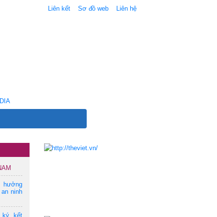
Liên kết
Sơ đồ web
Liên hệ
DIA
 NAM
m hưởng
 an ninh
 ký kết