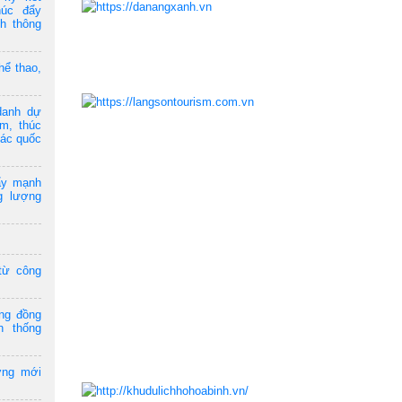
húc đẩy
ch thông
hể thao,
danh dự
am, thúc
tác quốc
ẩy mạnh
g lượng
từ công
ộng đồng
n thống
ởng mới