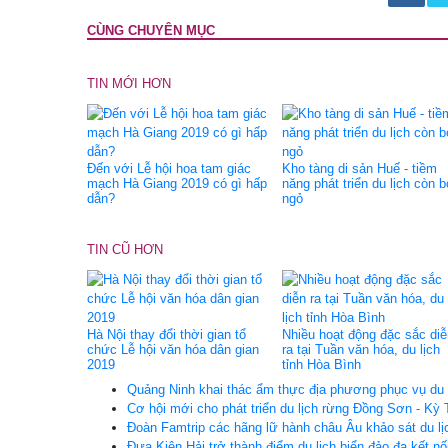
CÙNG CHUYÊN MỤC
TIN MỚI HƠN
Đến với Lễ hội hoa tam giác
Kho tàng di sản Huế - tiềm
mạch Hà Giang 2019 có gì hấp
năng phát triển du lịch còn b
dẫn?
ngỏ
TIN CŨ HƠN
Hà Nội thay đổi thời gian tổ
Nhiều hoạt động đặc sắc diễ
chức Lễ hội văn hóa dân gian
ra tại Tuần văn hóa, du lịch
2019
tỉnh Hòa Bình
Quảng Ninh khai thác ẩm thực địa phương phục vụ du
Cơ hội mới cho phát triển du lịch rừng Đồng Sơn - Kỳ
Đoàn Famtrip các hãng lữ hành châu Âu khảo sát du lịc
Đưa Kiên Hải trở thành điểm du lịch biển đảo đa kết nố