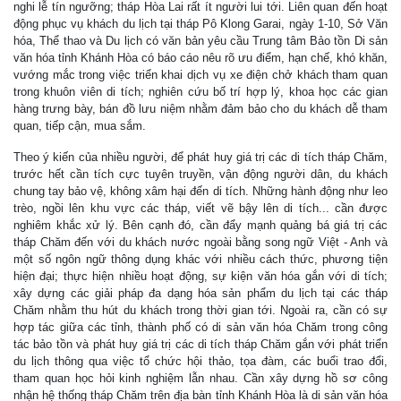
nghi lễ tín ngưỡng; tháp Hòa Lai rất ít người lui tới. Liên quan đến hoạt
động phục vụ khách du lịch tại tháp Pô Klong Garai, ngày 1-10, Sở Văn
hóa, Thể thao và Du lịch có văn bản yêu cầu Trung tâm Bảo tồn Di sản
văn hóa tỉnh Khánh Hòa có báo cáo nêu rõ ưu điểm, hạn chế, khó khăn,
vướng mắc trong việc triển khai dịch vụ xe điện chở khách tham quan
trong khuôn viên di tích; nghiên cứu bố trí hợp lý, khoa học các gian
hàng trưng bày, bán đồ lưu niệm nhằm đảm bảo cho du khách dễ tham
quan, tiếp cận, mua sắm.
Theo ý kiến của nhiều người, để phát huy giá trị các di tích tháp Chăm,
trước hết cần tích cực tuyên truyền, vận động người dân, du khách
chung tay bảo vệ, không xâm hại đến di tích. Những hành động như leo
trèo, ngồi lên khu vực các tháp, viết vẽ bậy lên di tích... cần được
nghiêm khắc xử lý. Bên cạnh đó, cần đẩy mạnh quảng bá giá trị các
tháp Chăm đến với du khách nước ngoài bằng song ngữ Việt - Anh và
một số ngôn ngữ thông dụng khác với nhiều cách thức, phương tiện
hiện đại; thực hiện nhiều hoạt động, sự kiện văn hóa gắn với di tích;
xây dựng các giải pháp đa dạng hóa sản phẩm du lịch tại các tháp
Chăm nhằm thu hút du khách trong thời gian tới. Ngoài ra, cần có sự
hợp tác giữa các tỉnh, thành phố có di sản văn hóa Chăm trong công
tác bảo tồn và phát huy giá trị các di tích tháp Chăm gắn với phát triển
du lịch thông qua việc tổ chức hội thảo, tọa đàm, các buổi trao đổi,
tham quan học hỏi kinh nghiệm lẫn nhau. Cần xây dựng hồ sơ công
nhận hệ thống tháp Chăm trên địa bàn tỉnh Khánh Hòa là di sản văn hóa