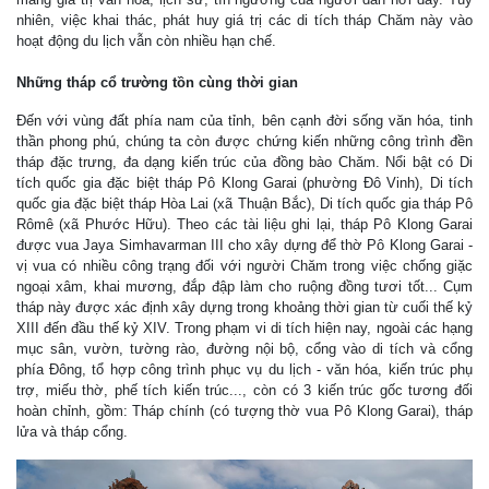
nhiên, việc khai thác, phát huy giá trị các di tích tháp Chăm này vào
hoạt động du lịch vẫn còn nhiều hạn chế.
Những tháp cổ trường tồn cùng thời gian
Đến với vùng đất phía nam của tỉnh, bên cạnh đời sống văn hóa, tinh
thần phong phú, chúng ta còn được chứng kiến những công trình đền
tháp đặc trưng, đa dạng kiến trúc của đồng bào Chăm. Nổi bật có Di
tích quốc gia đặc biệt tháp Pô Klong Garai (phường Đô Vinh), Di tích
quốc gia đặc biệt tháp Hòa Lai (xã Thuận Bắc), Di tích quốc gia tháp Pô
Rômê (xã Phước Hữu). Theo các tài liệu ghi lại, tháp Pô Klong Garai
được vua Jaya Simhavarman III cho xây dựng để thờ Pô Klong Garai -
vị vua có nhiều công trạng đối với người Chăm trong việc chống giặc
ngoại xâm, khai mương, đắp đập làm cho ruộng đồng tươi tốt... Cụm
tháp này được xác định xây dựng trong khoảng thời gian từ cuối thế kỷ
XIII đến đầu thế kỷ XIV. Trong phạm vi di tích hiện nay, ngoài các hạng
mục sân, vườn, tường rào, đường nội bộ, cổng vào di tích và cổng
phía Đông, tổ hợp công trình phục vụ du lịch - văn hóa, kiến trúc phụ
trợ, miếu thờ, phế tích kiến trúc..., còn có 3 kiến trúc gốc tương đối
hoàn chỉnh, gồm: Tháp chính (có tượng thờ vua Pô Klong Garai), tháp
lửa và tháp cổng.