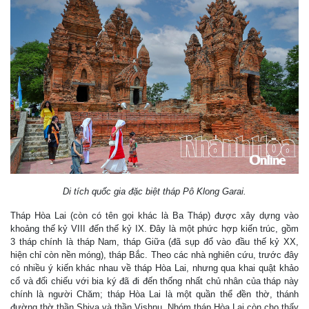
Di tích quốc gia đặc biệt tháp Pô Klong Garai.
Tháp Hòa Lai (còn có tên gọi khác là Ba Tháp) được xây dựng vào
khoảng thế kỷ VIII đến thế kỷ IX. Đây là một phức hợp kiến trúc, gồm
3 tháp chính là tháp Nam, tháp Giữa (đã sụp đổ vào đầu thế kỷ XX,
hiện chỉ còn nền móng), tháp Bắc. Theo các nhà nghiên cứu, trước đây
có nhiều ý kiến khác nhau về tháp Hòa Lai, nhưng qua khai quật khảo
cổ và đối chiếu với bia ký đã đi đến thống nhất chủ nhân của tháp này
chính là người Chăm; tháp Hòa Lai là một quần thể đền thờ, thánh
đường thờ thần Shiva và thần Vishnu. Nhóm tháp Hòa Lai còn cho thấy