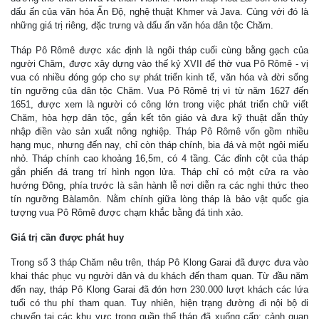
dấu ấn của văn hóa Ấn Độ, nghệ thuật Khmer và Java. Cùng với đó là
những giá trị riêng, đặc trưng và dấu ấn văn hóa dân tộc Chăm.
Tháp Pô Rômê được xác định là ngôi tháp cuối cùng bằng gạch của
người Chăm, được xây dựng vào thế kỷ XVII để thờ vua Pô Rômê - vị
vua có nhiều đóng góp cho sự phát triển kinh tế, văn hóa và đời sống
tín ngưỡng của dân tộc Chăm. Vua Pô Rômê trị vì từ năm 1627 đến
1651, được xem là người có công lớn trong việc phát triển chữ viết
Chăm, hòa hợp dân tộc, gắn kết tôn giáo và đưa kỹ thuật dẫn thủy
nhập điền vào sản xuất nông nghiệp. Tháp Pô Rômê vốn gồm nhiều
hạng mục, nhưng đến nay, chỉ còn tháp chính, bia đá và một ngôi miếu
nhỏ. Tháp chính cao khoảng 16,5m, có 4 tầng. Các đỉnh cột của tháp
gắn phiến đá trang trí hình ngọn lửa. Tháp chỉ có một cửa ra vào
hướng Đông, phía trước là sân hành lễ nơi diễn ra các nghi thức theo
tín ngưỡng Bàlamôn. Nằm chính giữa lòng tháp là bảo vật quốc gia
tượng vua Pô Rômê được chạm khắc bằng đá tinh xảo.
Giá trị cần được phát huy
Trong số 3 tháp Chăm nêu trên, tháp Pô Klong Garai đã được đưa vào
khai thác phục vụ người dân và du khách đến tham quan. Từ đầu năm
đến nay, tháp Pô Klong Garai đã đón hơn 230.000 lượt khách các lứa
tuổi có thu phí tham quan. Tuy nhiên, hiện trạng đường đi nội bộ di
chuyển tại các khu vực trong quần thể tháp đã xuống cấp; cảnh quan