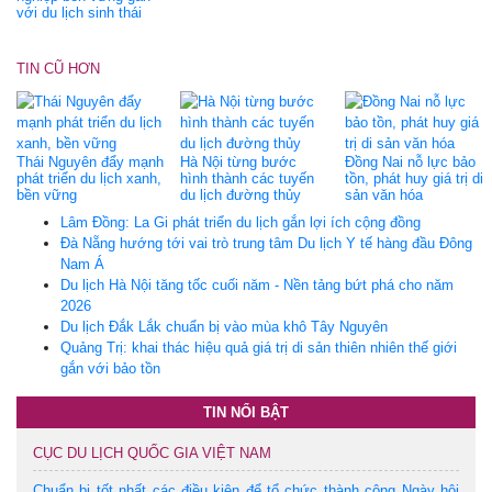
với du lịch sinh thái
TIN CŨ HƠN
Thái Nguyên đẩy mạnh
Hà Nội từng bước
Đồng Nai nỗ lực bảo
phát triển du lịch xanh,
hình thành các tuyến
tồn, phát huy giá trị di
bền vững
du lịch đường thủy
sản văn hóa
Lâm Đồng: La Gi phát triển du lịch gắn lợi ích cộng đồng
Đà Nẵng hướng tới vai trò trung tâm Du lịch Y tế hàng đầu Đông
Nam Á
Du lịch Hà Nội tăng tốc cuối năm - Nền tảng bứt phá cho năm
2026
Du lịch Đắk Lắk chuẩn bị vào mùa khô Tây Nguyên
Quảng Trị: khai thác hiệu quả giá trị di sản thiên nhiên thế giới
gắn với bảo tồn
TIN NỔI BẬT
CỤC DU LỊCH QUỐC GIA VIỆT NAM
Chuẩn bị tốt nhất các điều kiện để tổ chức thành công Ngày hội