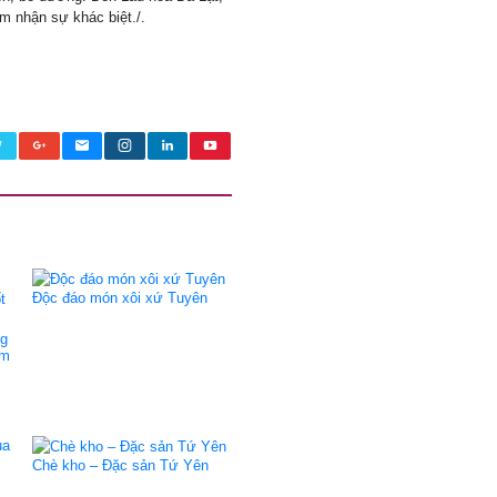
m nhận sự khác biệt./.
Độc đáo món xôi xứ Tuyên
ng
um
Chè kho – Đặc sản Tứ Yên