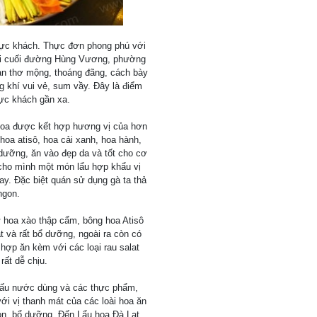
thực khách. Thực đơn phong phú với
 đồi cuối đường Hùng Vương, phường
an thơ mộng, thoáng đãng, cách bày
g khí vui vẻ, sum vầy. Đây là điểm
ực khách gần xa.
u hoa được kết hợp hương vị của hơn
 hoa atisô, hoa cải xanh, hoa hành,
 dưỡng, ăn vào đẹp da và tốt cho cơ
 cho mình một món lẩu hợp khẩu vị
ay. Đặc biệt quán sử dụng gà ta thả
ngon.
 hoa xào thập cẩm, bông hoa Atisô
t và rất bổ dưỡng, ngoài ra còn có
hợp ăn kèm với các loại rau salat
rất dễ chịu.
nấu nước dùng và các thực phẩm,
ới vị thanh mát của các loài hoa ăn
on, bổ dưỡng. Đến Lẩu hoa Đà Lạt,