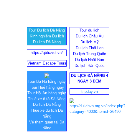
Tour Du lịch Đà Nẵng
Tour du lịch
Kinh nghiệm Du lịch
Du lịch Châu Âu
Du lịch Đà Nẵng
Du lịch Mỹ
Du lịch Thái Lan
https://qbtravel.vn/
Du lịch Trung Quốc
Du lịch Nhật Bản
Vietnam Escape Tours
Du lịch Hàn Quốc
DU LỊCH ĐÀ NẴNG 4
NGÀY 3 ĐÊM
Tour Bà Nà hằng ngày
Tour Huế hằng ngày
tripday.vn
Tour Hội An hằng ngày
Thuê xe ô tô Đà Nẵng
Du lịch Đà Nẵng
Thuê xe du lịch Đà
Nẵng
Vé tham quan tại Đà
Nẵng