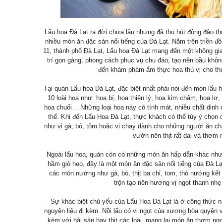
Lẩu hoa Đà Lạt ra đời chưa lâu nhưng đã thu hút đông đảo 
nhiều món ăn đặc sản nổi tiếng của Đà Lạt. Nằm trên triền
11, thành phố Đà Lạt, Lẩu hoa Đà Lạt mang đến một không gi
trí gọn gàng, phong cách phục vụ chu đáo, tạo nên bầu khôn
đến khám phám ẩm thực hoa thú vị cho th
Tại quán Lẩu hoa Đà Lạt, đặc biệt nhất phải nói đến món lẩ
10 loài hoa như: hoa bí, hoa thiên lý, hoa kim châm, hoa lơ,
hoa chuối… Những loại hoa này có tính mát, nhiều chất dinh
thể. Khi đến Lẩu Hoa Đà Lạt, thực khách có thể tùy ý chọn
như vị gà, bò, tôm hoặc vị chay dành cho những người ăn ch
vườn nên thịt rất dai và thơm 
Ngoài lẩu hoa, quán còn có những món ăn hấp dẫn khác như
hầm giò heo, đây là một món ăn đặc sản nổi tiếng của Đà Lạ
các món nướng như gà, bò, thịt ba chỉ, tom, thỏ nướng kết 
trộn tạo nên hương vị ngọt thanh nhẹ 
Sự khác biệt chủ yếu của Lẩu Hoa Đà Lạt là ở công thức 
nguyên liệu đi kèm. Nồi lẩu có vị ngọt của xương hòa quyện v
kèm với hải sản hay thịt các loại, mang lại món ăn thơm ng