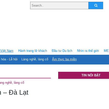
Việt Nam
Hành trang lữ khách
Ðầu tư Du lịch
Nhìn ra thế giới
ME
 hóa - Lễ hội
Làng nghề, làng cổ
Ẩm thực ba miền
TIN NỔI BẬT
àng nghề, làng cổ
h – Đà Lạt