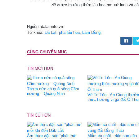
để được thưởng thức lẩu hoa nơi xứ lạnh và cả
Nguồn: dalat-info.vn
Từ khóa:
Đà Lạt
,
phá lẩu hoa
,
Lâm Đồng
,
CÙNG CHUYÊN MỤC
TIN MỚI HƠN
Thơm nức cá quả sông Cầm
nướng – Quảng Ninh
Về Tri Tôn - An Giang thưở
thức hương vị gà đốt Ô Th
TIN CŨ HƠN
Ẩm thực đặc sản “phải thử”
Mắm cá chốt - đặc sản của