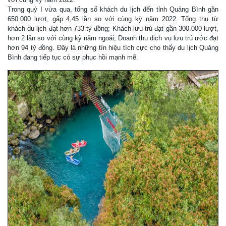
Trong quý I vừa qua, tổng số khách du lịch đến tỉnh Quảng Bình gần
650.000 lượt, gấp 4,45 lần so với cùng kỳ năm 2022. Tổng thu từ
khách du lịch đạt hơn 733 tỷ đồng; Khách lưu trú đạt gần 300.000 lượt,
hơn 2 lần so với cùng kỳ năm ngoái; Doanh thu dịch vụ lưu trú ước đạt
hơn 94 tỷ đồng. Đây là những tín hiệu tích cực cho thấy du lịch Quảng
Bình đang tiếp tục có sự phục hồi mạnh mẽ.