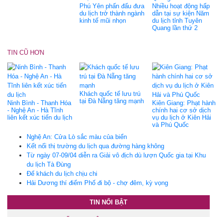
Phú Yên phấn đấu đưa
Nhiều hoạt động hấp
du lịch trở thành ngành
dẫn tại sự kiện Năm
kinh tế mũi nhọn
du lịch tỉnh Tuyên
Quang lần thứ 2
TIN CŨ HƠN
Khách quốc tế lưu trú
tại Đà Nẵng tăng mạnh
Ninh Bình - Thanh Hóa
Kiên Giang: Phạt hành
- Nghệ An - Hà Tĩnh
chính hai cơ sở dịch
liên kết xúc tiến du lịch
vụ du lịch ở Kiên Hải
và Phú Quốc
Nghệ An: Cửa Lò sắc màu của biển
Kết nối thị trường du lịch qua đường hàng không
Từ ngày 07-09/04 diễn ra Giải vô địch dù lượn Quốc gia tại Khu
du lịch Tà Đùng
Để khách du lịch chịu chi
Hải Dương thí điểm Phố đi bộ - chợ đêm, kỳ vọng
TIN NỔI BẬT