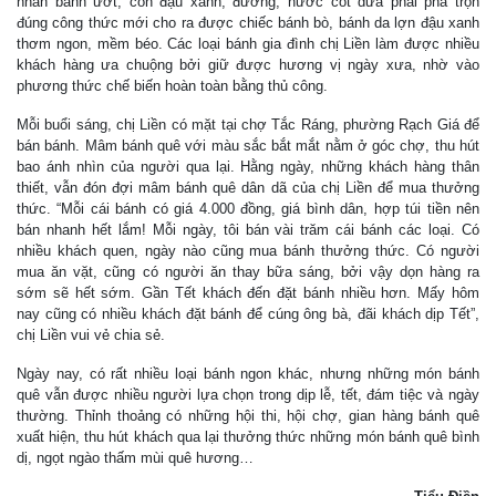
nhân bánh ướt, còn đậu xanh, đường, nước cốt dừa phải pha trộn
đúng công thức mới cho ra được chiếc bánh bò, bánh da lợn đậu xanh
thơm ngon, mềm béo. Các loại bánh gia đình chị Liền làm được nhiều
khách hàng ưa chuộng bởi giữ được hương vị ngày xưa, nhờ vào
phương thức chế biến hoàn toàn bằng thủ công.
Mỗi buổi sáng, chị Liền có mặt tại chợ Tắc Ráng, phường Rạch Giá để
bán bánh. Mâm bánh quê với màu sắc bắt mắt nằm ở góc chợ, thu hút
bao ánh nhìn của người qua lại. Hằng ngày, những khách hàng thân
thiết, vẫn đón đợi mâm bánh quê dân dã của chị Liền để mua thưởng
thức. “Mỗi cái bánh có giá 4.000 đồng, giá bình dân, hợp túi tiền nên
bán nhanh hết lắm! Mỗi ngày, tôi bán vài trăm cái bánh các loại. Có
nhiều khách quen, ngày nào cũng mua bánh thưởng thức. Có người
mua ăn vặt, cũng có người ăn thay bữa sáng, bởi vậy dọn hàng ra
sớm sẽ hết sớm. Gần Tết khách đến đặt bánh nhiều hơn. Mấy hôm
nay cũng có nhiều khách đặt bánh để cúng ông bà, đãi khách dịp Tết”,
chị Liền vui vẻ chia sẻ.
Ngày nay, có rất nhiều loại bánh ngon khác, nhưng những món bánh
quê vẫn được nhiều người lựa chọn trong dịp lễ, tết, đám tiệc và ngày
thường. Thỉnh thoảng có những hội thi, hội chợ, gian hàng bánh quê
xuất hiện, thu hút khách qua lại thưởng thức những món bánh quê bình
dị, ngọt ngào thấm mùi quê hương…