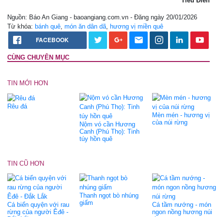
Tiểu Điền
Nguồn: Báo An Giang - baoangiang.com.vn - Đăng ngày 20/01/2026
Từ khóa:
bánh quê
,
món ăn dân dã
,
hương vị miền quê
FACEBOOK
CÙNG CHUYÊN MỤC
TIN MỚI HƠN
Rêu đá
Mèn mén - hương vị
của núi rừng
Nộm vó cần Hương
Canh (Phú Thọ): Tinh
túy hồn quê
TIN CŨ HƠN
Thanh ngọt bò nhúng
giấm
Cá biển quyện với rau
Cá tầm nướng - món
rừng của người Êđê -
ngon nồng hương núi