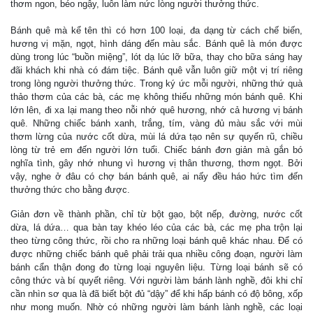
thơm ngon, béo ngậy, luôn làm nức lòng người thưởng thức.
Bánh quê mà kể tên thì có hơn 100 loại, đa dạng từ cách chế biến,
hương vị mặn, ngọt, hình dáng đến màu sắc. Bánh quê là món được
dùng trong lúc “buồn miệng”, lót dạ lúc lỡ bữa, thay cho bữa sáng hay
đãi khách khi nhà có đám tiệc. Bánh quê vẫn luôn giữ một vị trí riêng
trong lòng người thưởng thức. Trong ký ức mỗi người, những thứ quà
thảo thơm của các bà, các mẹ không thiếu những món bánh quê. Khi
lớn lên, đi xa lại mang theo nỗi nhớ quê hương, nhớ cả hương vị bánh
quê. Những chiếc bánh xanh, trắng, tím, vàng đủ màu sắc với mùi
thơm lừng của nước cốt dừa, mùi lá dứa tạo nên sự quyến rũ, chiều
lòng từ trẻ em đến người lớn tuổi. Chiếc bánh đơn giản mà gắn bó
nghĩa tình, gây nhớ nhung vì hương vị thân thương, thơm ngọt. Bởi
vậy, nghe ở đâu có chợ bán bánh quê, ai nấy đều háo hức tìm đến
thưởng thức cho bằng được.
Giản đơn về thành phần, chỉ từ bột gạo, bột nếp, đường, nước cốt
dừa, lá dứa… qua bàn tay khéo léo của các bà, các mẹ pha trộn lại
theo từng công thức, rồi cho ra những loại bánh quê khác nhau. Để có
được những chiếc bánh quê phải trải qua nhiều công đoạn, người làm
bánh cẩn thận đong đo từng loại nguyên liệu. Từng loại bánh sẽ có
công thức và bí quyết riêng. Với người làm bánh lành nghề, đôi khi chỉ
cần nhìn sơ qua là đã biết bột đủ “dậy” để khi hấp bánh có độ bông, xốp
như mong muốn. Nhờ có những người làm bánh lành nghề, các loại