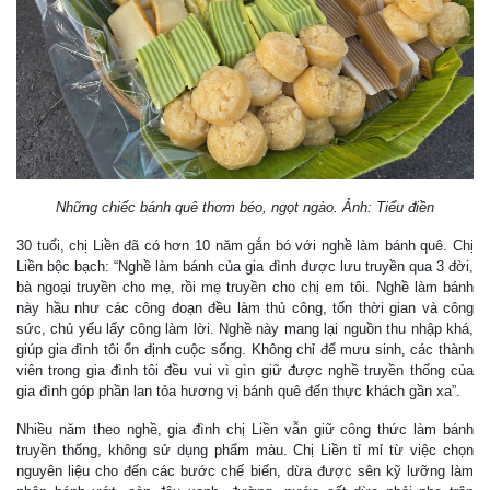
Những chiếc bánh quê thơm béo, ngọt ngào. Ảnh: Tiểu điền
30 tuổi, chị Liền đã có hơn 10 năm gắn bó với nghề làm bánh quê. Chị
Liền bộc bạch: “Nghề làm bánh của gia đình được lưu truyền qua 3 đời,
bà ngoại truyền cho mẹ, rồi mẹ truyền cho chị em tôi. Nghề làm bánh
này hầu như các công đoạn đều làm thủ công, tốn thời gian và công
sức, chủ yếu lấy công làm lời. Nghề này mang lại nguồn thu nhập khá,
giúp gia đình tôi ổn định cuộc sống. Không chỉ để mưu sinh, các thành
viên trong gia đình tôi đều vui vì gìn giữ được nghề truyền thống của
gia đình góp phần lan tỏa hương vị bánh quê đến thực khách gần xa”.
Nhiều năm theo nghề, gia đình chị Liền vẫn giữ công thức làm bánh
truyền thống, không sử dụng phẩm màu. Chị Liền tỉ mỉ từ việc chọn
nguyên liệu cho đến các bước chế biến, dừa được sên kỹ lưỡng làm