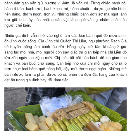
bánh dân gian vẫn giữ hương vị đậm đà vốn có. Từng chiếc bánh bò,
bánh ít trần, bánh ướt, bánh khoai mì, bánh chuối… được tạo nên hình,
nên dáng, thơm ngon, tròn vị. Những chiếc bánh đơn sơ mà ngọt lành
lưu giữ tinh túy của những sản vật làng quê và sự chăm chút của
người chế biến.
Nhiều gia đình vẫn nhờ vào nghề làm các loại bánh quê để mưu sinh,
ổn định cuộc sống. Gia đình chị Quách Thị Liền, ngụ phường Rạch Giá
có truyền thống làm bánh lâu đời. Hằng ngày, cứ tầm khoảng 2 giờ
sáng lúc mọi nhà, mọi người còn say giấc thì gian bếp nhà chị Liền đỏ
lửa đón ngày lao động mới. Chị Liền tất bật hấp bánh để kịp giao cho
khách và bán buổi chợ sáng. Căn bếp nhỏ của chị mỗi ngày cho ra lò
hơn chục loại bánh quê nóng hổi, dậy mùi thơm ngọt ngào. Những mẻ
bánh được làm ra phần được bỏ sỉ, phần trả đơn đặt hàng của khách
đặt ăn trong gia đình hay đãi đám tiệc.