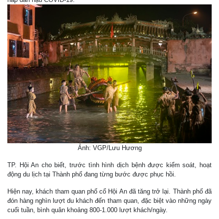
Ảnh: VGP/Lưu Hương
TP. Hội An cho biết, trước tình hình dịch bệnh được kiểm soát, hoạt
động du lịch tại Thành phố đang từng bước được phục hồi.
Hiện nay, khách tham quan phố cổ Hội An đã tăng trở lại. Thành phố đã
đón hàng nghìn lượt du khách đến tham quan, đặc biệt vào những ngày
cuối tuần, bình quân khoảng 800-1.000 lượt khách/ngày.