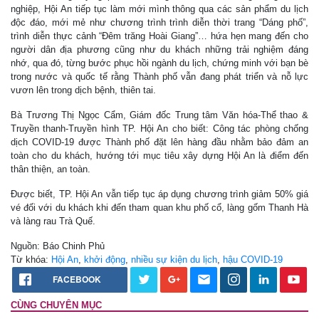
nghiệp, Hội An tiếp tục làm mới mình thông qua các sản phẩm du lịch
độc đáo, mới mẻ như chương trình trình diễn thời trang “Dáng phố”,
trình diễn thực cảnh “Đêm trăng Hoài Giang”… hứa hẹn mang đến cho
người dân địa phương cũng như du khách những trải nghiệm đáng
nhớ, qua đó, từng bước phục hồi ngành du lịch, chứng minh với bạn bè
trong nước và quốc tế rằng Thành phố vẫn đang phát triển và nỗ lực
vươn lên trong dịch bệnh, thiên tai.
Bà Trương Thị Ngọc Cẩm, Giám đốc Trung tâm Văn hóa-Thể thao &
Truyền thanh-Truyền hình TP. Hội An cho biết: Công tác phòng chống
dịch COVID-19 được Thành phố đặt lên hàng đầu nhằm bảo đảm an
toàn cho du khách, hướng tới mục tiêu xây dựng Hội An là điểm đến
thân thiện, an toàn.
Được biết, TP. Hội An vẫn tiếp tục áp dụng chương trình giảm 50% giá
vé đối với du khách khi đến tham quan khu phố cổ, làng gốm Thanh Hà
và làng rau Trà Quế.
Nguồn: Báo Chinh Phủ
Từ khóa:
Hội An
,
khởi động
,
nhiều sự kiện du lịch
,
hậu COVID-19
FACEBOOK
CÙNG CHUYÊN MỤC