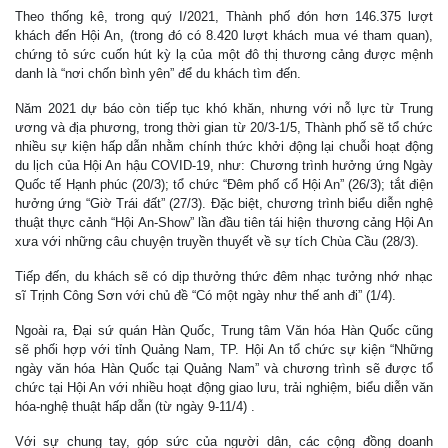
Theo thống kê, trong quý I/2021, Thành phố đón hơn 146.375 lượt
khách đến Hội An, (trong đó có 8.420 lượt khách mua vé tham quan),
chứng tỏ sức cuốn hút kỳ lạ của một đô thị thương cảng được mệnh
danh là “nơi chốn bình yên” để du khách tìm đến.
Năm 2021 dự báo còn tiếp tục khó khăn, nhưng với nỗ lực từ Trung
ương và địa phương, trong thời gian từ 20/3-1/5, Thành phố sẽ tổ chức
nhiều sự kiện hấp dẫn nhằm chính thức khởi động lại chuỗi hoạt động
du lịch của Hội An hậu COVID-19, như: Chương trình hưởng ứng Ngày
Quốc tế Hạnh phúc (20/3); tổ chức “Đêm phố cổ Hội An” (26/3); tắt điện
hưởng ứng “Giờ Trái đất” (27/3). Đặc biệt, chương trình biểu diễn nghệ
thuật thực cảnh “Hội An-Show” lần đầu tiên tái hiện thương cảng Hội An
xưa với những câu chuyện truyền thuyết về sự tích Chùa Cầu (28/3).
Tiếp đến, du khách sẽ có dịp thưởng thức đêm nhạc tưởng nhớ nhạc
sĩ Trịnh Công Sơn với chủ đề “Có một ngày như thế anh đi” (1/4).
Ngoài ra, Đại sứ quán Hàn Quốc, Trung tâm Văn hóa Hàn Quốc cũng
sẽ phối hợp với tỉnh Quảng Nam, TP. Hội An tổ chức sự kiện “Những
ngày văn hóa Hàn Quốc tại Quảng Nam” và chương trình sẽ được tổ
chức tại Hội An với nhiều hoạt động giao lưu, trải nghiệm, biểu diễn văn
hóa-nghệ thuật hấp dẫn (từ ngày 9-11/4) .
Với sự chung tay, góp sức của người dân, các cộng đồng doanh