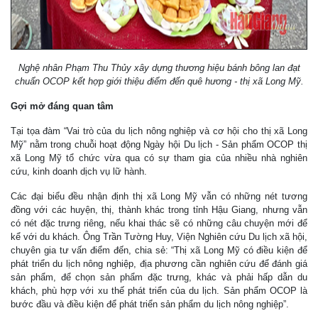
Nghệ nhân Phạm Thu Thủy xây dựng thương hiệu bánh bông lan đạt
chuẩn OCOP kết hợp giới thiệu điểm đến quê hương - thị xã Long Mỹ.
Gợi mở đáng quan tâm
Tại tọa đàm “Vai trò của du lịch nông nghiệp và cơ hội cho thị xã Long
Mỹ” nằm trong chuỗi hoạt động Ngày hội Du lịch - Sản phẩm OCOP thị
xã Long Mỹ tổ chức vừa qua có sự tham gia của nhiều nhà nghiên
cứu, kinh doanh dịch vụ lữ hành.
Các đại biểu đều nhận định thị xã Long Mỹ vẫn có những nét tương
đồng với các huyện, thị, thành khác trong tỉnh Hậu Giang, nhưng vẫn
có nét đặc trưng riêng, nếu khai thác sẽ có những câu chuyện mới để
kể với du khách. Ông Trần Tường Huy, Viện Nghiên cứu Du lịch xã hội,
chuyên gia tư vấn điểm đến, chia sẻ: “Thị xã Long Mỹ có điều kiện để
phát triển du lịch nông nghiệp, địa phương cần nghiên cứu để đánh giá
sản phẩm, để chọn sản phẩm đặc trưng, khác và phải hấp dẫn du
khách, phù hợp với xu thế phát triển của du lịch. Sản phẩm OCOP là
bước đầu và điều kiện để phát triển sản phẩm du lịch nông nghiệp”.