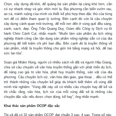
Chọn, xây dựng đã khó, để quảng bá sản phẩm lại càng khó hơn, cần
có sự nhanh nhạy và góc nhìn mới lạ. Địa phương cần biến vườn rau,
ao cá, mảnh ruộng của mình và thiết kế phù hợp theo đặc thù của từng
nơi để có điểm tham quan lý tưởng. Bên cạnh đó còn là câu chuyện
xây dựng cảnh quan môi trường, để mỗi nơi đến ở vùng quê đều sáng,
xanh, sạch, đẹp. Ông Trần Quang Duy, Giám đốc Công ty Dịch vụ lữ
hành Chim Cánh Cụt, nhấn mạnh: “Muốn làm sản phẩm du lịch nông
nghiệp thành công cần tận dụng sản phẩm nông nghiệp sẵn có của địa
phương để tiết kiệm chi phí ban đầu. Bên cạnh đó là truyền thông về
sản phẩm, nhất là truyền thông cho giới trẻ bằng mạng xã hội, để tạo
sức lan tỏa”.
Soạn giả Nhâm Hùng, người có nhiều sách về đất và người Hậu Giang,
chia sẻ câu chuyện về văn hóa truyền thống gắn với phát triển du lịch,
để nâng cao giá trị văn hóa, phát huy truyền thống, sản vật của địa
phương. Câu chuyện lịch sử, văn hóa dân gian, giai thoại... đều có thể
trở thành những câu chuyện kể giúp du khách biết thêm về vùng đất
mình trải nghiệm. “Vùng đất này sẽ có nhiều câu chuyện hay để kể và
tôi chắc rằng, văn hóa, lịch sử của mỗi vùng đất sẽ là những câu
chuyện đặc sắc nếu được chọn đúng, kể hay”, ông nhấn mạnh.
Khai thác sản phẩm OCOP đặc sắc
Thị xã đã có 32 sản phẩm OCOP đạt chuẩn 3 sao, 4 sao. Trong số này,