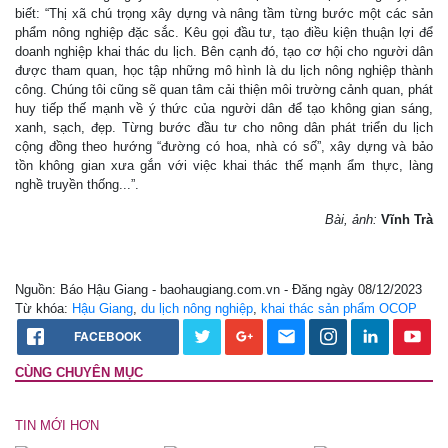
biết: “Thị xã chú trọng xây dựng và nâng tầm từng bước một các sản
phẩm nông nghiệp đặc sắc. Kêu gọi đầu tư, tạo điều kiện thuận lợi để
doanh nghiệp khai thác du lịch. Bên cạnh đó, tạo cơ hội cho người dân
được tham quan, học tập những mô hình là du lịch nông nghiệp thành
công. Chúng tôi cũng sẽ quan tâm cải thiện môi trường cảnh quan, phát
huy tiếp thế mạnh về ý thức của người dân để tạo không gian sáng,
xanh, sạch, đẹp. Từng bước đầu tư cho nông dân phát triển du lịch
cộng đồng theo hướng “đường có hoa, nhà có số”, xây dựng và bảo
tồn không gian xưa gắn với việc khai thác thế mạnh ẩm thực, làng
nghề truyền thống...”.
Bài, ảnh:
Vĩnh Trà
Nguồn: Báo Hậu Giang - baohaugiang.com.vn - Đăng ngày 08/12/2023
Từ khóa:
Hậu Giang
,
du lịch nông nghiệp
,
khai thác sản phẩm OCOP
FACEBOOK
CÙNG CHUYÊN MỤC
TIN MỚI HƠN