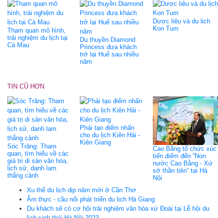
Dược liệu và du lịch
Kon Tum
Tham quan mô hình,
trải nghiệm du lịch tại
Du thuyền Diamond
Cà Mau
Princess đưa khách
trở lại Huế sau nhiều
năm
TIN CŨ HƠN
Phải tạo điểm nhấn
cho du lịch Kiên Hải -
Kiên Giang
Sóc Trăng: Tham
Cao Bằng tổ chức xúc
quan, tìm hiểu về các
tiến điểm đến “Non
giá trị di sản văn hóa,
nước Cao Bằng - Xứ
lịch sử, danh lam
sở thần tiên” tại Hà
thắng cảnh
Nội
Xu thế du lịch dịp năm mới ở Cần Thơ
Ẩm thực - cầu nối phát triển du lịch Hà Giang
Du khách sẽ có cơ hội trải nghiệm văn hóa xứ Đoài tại Lễ hội du
lịch sinh thái Hà Nội 2023