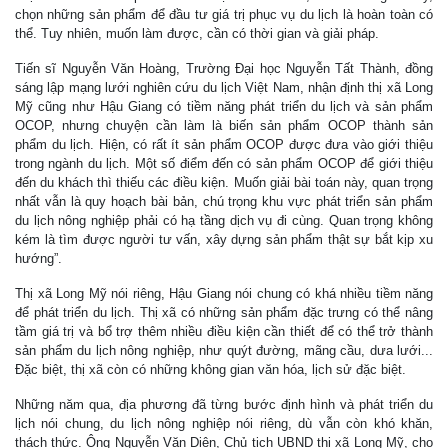
chọn những sản phẩm để đầu tư giá trị phục vụ du lịch là hoàn toàn có
thể. Tuy nhiên, muốn làm được, cần có thời gian và giải pháp.
Tiến sĩ Nguyễn Văn Hoàng, Trường Đại học Nguyễn Tất Thành, đồng
sáng lập mạng lưới nghiên cứu du lịch Việt Nam, nhận định thị xã Long
Mỹ cũng như Hậu Giang có tiềm năng phát triển du lịch và sản phẩm
OCOP, nhưng chuyện cần làm là biến sản phẩm OCOP thành sản
phẩm du lịch. Hiện, có rất ít sản phẩm OCOP được đưa vào giới thiệu
trong ngành du lịch. Một số điểm đến có sản phẩm OCOP để giới thiệu
đến du khách thì thiếu các điều kiện. Muốn giải bài toán này, quan trọng
nhất vẫn là quy hoạch bài bản, chú trọng khu vực phát triển sản phẩm
du lịch nông nghiệp phải có hạ tầng dịch vụ đi cùng. Quan trọng không
kém là tìm được người tư vấn, xây dựng sản phẩm thật sự bắt kịp xu
hướng”.
Thị xã Long Mỹ nói riêng, Hậu Giang nói chung có khá nhiều tiềm năng
để phát triển du lịch. Thị xã có những sản phẩm đặc trưng có thể nâng
tầm giá trị và bổ trợ thêm nhiều điều kiện cần thiết để có thể trở thành
sản phẩm du lịch nông nghiệp, như quýt đường, mãng cầu, dưa lưới...
Đặc biệt, thị xã còn có những không gian văn hóa, lịch sử đặc biệt.
Những năm qua, địa phương đã từng bước định hình và phát triển du
lịch nói chung, du lịch nông nghiệp nói riêng, dù vẫn còn khó khăn,
thách thức. Ông Nguyễn Văn Diên, Chủ tịch UBND thị xã Long Mỹ, cho