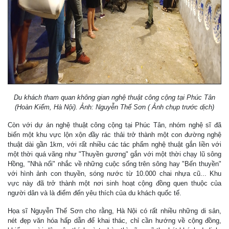
Du khách tham quan không gian nghệ thuật công cộng tại Phúc Tân
(Hoàn Kiếm, Hà Nội). Ảnh: Nguyễn Thế Sơn ( Ảnh chụp trước dịch)
Còn với dự án nghệ thuật công cộng tại Phúc Tân, nhóm nghệ sĩ đã
biến một khu vực lộn xộn đầy rác thải trở thành một con đường nghệ
thuật dài gần 1km, với rất nhiều các tác phẩm nghệ thuật gắn liền với
một thời quá vãng như "Thuyền gương" gắn với một thời chạy lũ sông
Hồng, "Nhà nổi" nhắc về những cuộc sống trên sông hay "Bến thuyền"
với hình ảnh con thuyền, sóng nước từ 10.000 chai nhựa cũ... Khu
vực này đã trở thành một nơi sinh hoạt cộng đồng quen thuộc của
người dân và là điểm đến yêu thích của du khách quốc tế.
Họa sĩ Nguyễn Thế Sơn cho rằng, Hà Nội có rất nhiều những di sản,
nét đẹp văn hóa hấp dẫn để khai thác, chỉ cần hướng về cộng đồng,