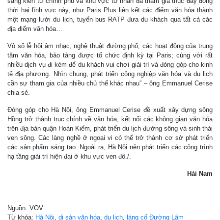
sáng kiến từ chính phủ và khu vực tư nhân đã tham gia thúc đẩy đồng
thời hai lĩnh vực này, như Paris Plus liên kết các điểm văn hóa thành
một mạng lưới du lịch, tuyến bus RATP đưa du khách qua tất cả các
địa điểm văn hóa…
Vô số lễ hội âm nhạc, nghệ thuật đường phố, các hoạt động của trung
tâm văn hóa, bảo tàng được tổ chức định kỳ tại Paris; cùng với rất
nhiều dịch vụ đi kèm để du khách vui chơi giải trí và đóng góp cho kinh
tế địa phương. Nhìn chung, phát triển công nghiệp văn hóa và du lịch
cần sự tham gia của nhiều chủ thể khác nhau” – ông Emmanuel Cerise
chia sẻ.
Đóng góp cho Hà Nội, ông Emmanuel Cerise đề xuất xây dựng sông
Hồng trở thành trục chính về văn hóa, kết nối các không gian văn hóa
trên địa bàn quận Hoàn Kiếm, phát triển du lịch đường sông và sinh thái
ven sông. Các làng nghề ở ngoại vi có thể trở thành cơ sở phát triển
các sản phẩm sáng tạo. Ngoài ra, Hà Nội nên phát triển các công trình
hạ tầng giải trí hiện đại ở khu vực ven đô./.
Hải Nam
Nguồn: VOV
Từ khóa:
Hà Nội
,
di sản văn hóa
,
du lịch
,
làng cổ Đường Lâm