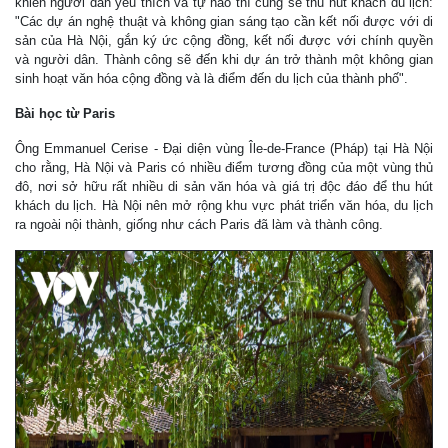
khiến người dân yêu thích và tự hào thì cũng sẽ thu hút khách du lịch:
"Các dự án nghệ thuật và không gian sáng tạo cần kết nối được với di
sản của Hà Nội, gắn ký ức cộng đồng, kết nối được với chính quyền
và người dân. Thành công sẽ đến khi dự án trở thành một không gian
sinh hoạt văn hóa cộng đồng và là điểm đến du lịch của thành phố".
Bài học từ Paris
Ông Emmanuel Cerise - Đại diện vùng Île-de-France (Pháp) tại Hà Nội
cho rằng, Hà Nội và Paris có nhiều điểm tương đồng của một vùng thủ
đô, nơi sở hữu rất nhiều di sản văn hóa và giá trị độc đáo để thu hút
khách du lịch. Hà Nội nên mở rộng khu vực phát triển văn hóa, du lịch
ra ngoài nội thành, giống như cách Paris đã làm và thành công.