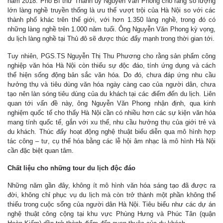
năm 2018. Phó Bí thư Thành ủy Nguyễn Văn Phong cho rằng số lượng
lớn làng nghề truyền thống là ưu thế vượt trội của Hà Nội so với các
thành phố khác trên thế giới, với hơn 1.350 làng nghề, trong đó có
những làng nghề trên 1.000 năm tuổi. Ông Nguyễn Văn Phong kỳ vọng,
du lịch làng nghề tại Thủ đô sẽ được thúc đẩy mạnh trong thời gian tới.
Tuy nhiên, PGS.TS Nguyễn Thị Thu Phương cho rằng sản phẩm công
nghiệp văn hóa Hà Nội còn thiếu sự độc đáo, tính ứng dụng và cách
thể hiện sống động bản sắc văn hóa. Do đó, chưa đáp ứng nhu cầu
hưởng thụ và tiêu dùng văn hóa ngày càng cao của người dân, chưa
tạo nên làn sóng tiêu dùng của du khách tại các điểm đến du lịch. Liên
quan tới vấn đề này, ông Nguyễn Văn Phong nhận định, qua kinh
nghiệm quốc tế cho thấy Hà Nội cần có nhiều hơn các sự kiện văn hóa
mang tính quốc tế, gắn với xu thế, nhu cầu hưởng thụ của giới trẻ và
du khách. Thúc đẩy hoạt động nghệ thuật biểu diễn qua mô hình hợp
tác công – tư, cụ thể hóa bằng các lễ hội âm nhạc là mô hình Hà Nội
cần đặc biệt quan tâm.
Chất liệu cho những tour du lịch độc đáo
Những năm gần đây, không ít mô hình văn hóa sáng tạo đã được ra
đời, không chỉ phục vụ du lịch mà còn trở thành một phần không thể
thiếu trong cuộc sống của người dân Hà Nội. Tiêu biểu như các dự án
nghệ thuật công cộng tại khu vực Phùng Hưng và Phúc Tân (quận