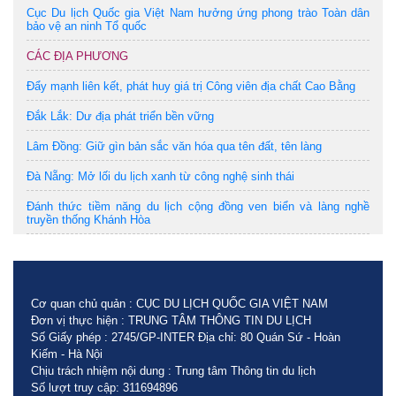
Cục Du lịch Quốc gia Việt Nam hưởng ứng phong trào Toàn dân
bảo vệ an ninh Tổ quốc
CÁC ĐỊA PHƯƠNG
Đẩy mạnh liên kết, phát huy giá trị Công viên địa chất Cao Bằng
Đắk Lắk: Dư địa phát triển bền vững
Lâm Đồng: Giữ gìn bản sắc văn hóa qua tên đất, tên làng
Đà Nẵng: Mở lối du lịch xanh từ công nghệ sinh thái
Đánh thức tiềm năng du lịch cộng đồng ven biển và làng nghề
truyền thống Khánh Hòa
Cơ quan chủ quản : CỤC DU LỊCH QUỐC GIA VIỆT NAM
Đơn vị thực hiện : TRUNG TÂM THÔNG TIN DU LỊCH
Số Giấy phép : 2745/GP-INTER Địa chỉ: 80 Quán Sứ - Hoàn
Kiếm - Hà Nội
Chịu trách nhiệm nội dung : Trung tâm Thông tin du lịch
Số lượt truy cập: 311694896