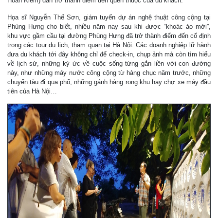
Hoàn Kiếm) dần trở thành điểm đến quen thuộc của du khách.
Họa sĩ Nguyễn Thế Sơn, giám tuyển dự án nghệ thuật công cộng tại
Phùng Hưng cho biết, nhiều năm nay sau khi được “khoác áo mới”,
khu vực gầm cầu tại đường Phùng Hưng đã trở thành điểm đến cố định
trong các tour du lịch, tham quan tại Hà Nội. Các doanh nghiệp lữ hành
đưa du khách tới đây không chỉ để check-in, chụp ảnh mà còn tìm hiểu
về lịch sử, những ký ức về cuộc sống từng gắn liền với con đường
này, như những máy nước công cộng từ hàng chục năm trước, những
chuyến tàu đi qua phố, những gánh hàng rong khu hay chợ xe máy đầu
tiên của Hà Nội…