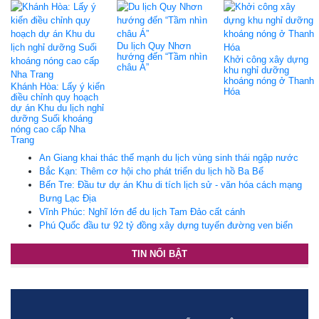
Du lịch Quy Nhơn
hướng đến “Tầm nhìn
Khởi công xây dựng
châu Á”
khu nghỉ dưỡng
khoáng nóng ở Thanh
Khánh Hòa: Lấy ý kiến
Hóa
điều chỉnh quy hoạch
dự án Khu du lịch nghỉ
dưỡng Suối khoáng
nóng cao cấp Nha
Trang
An Giang khai thác thế mạnh du lịch vùng sinh thái ngập nước
Bắc Kạn: Thêm cơ hội cho phát triển du lịch hồ Ba Bể
Bến Tre: Ðầu tư dự án Khu di tích lịch sử - văn hóa cách mạng
Bưng Lạc Ðịa
Vĩnh Phúc: Nghĩ lớn để du lịch Tam Đảo cất cánh
Phú Quốc đầu tư 92 tỷ đồng xây dựng tuyến đường ven biển
TIN NỔI BẬT