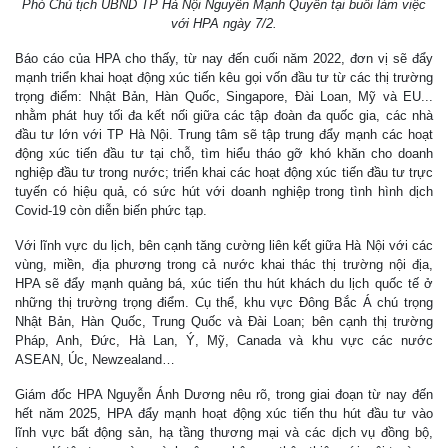
Phó Chủ tịch UBND TP Hà Nội Nguyễn Mạnh Quyền tại buổi làm việc
với HPA ngày 7/2.
Báo cáo của HPA cho thấy, từ nay đến cuối năm 2022, đơn vị sẽ đẩy
mạnh triển khai hoạt động xúc tiến kêu gọi vốn đầu tư từ các thị trường
trọng điểm: Nhật Bản, Hàn Quốc, Singapore, Đài Loan, Mỹ và EU...
nhằm phát huy tối đa kết nối giữa các tập đoàn đa quốc gia, các nhà
đầu tư lớn với TP Hà Nội. Trung tâm sẽ tập trung đẩy mạnh các hoạt
động xúc tiến đầu tư tại chỗ, tìm hiểu tháo gỡ khó khăn cho doanh
nghiệp đầu tư trong nước; triển khai các hoạt động xúc tiến đầu tư trực
tuyến có hiệu quả, có sức hút với doanh nghiệp trong tình hình dịch
Covid-19 còn diễn biến phức tạp.
Với lĩnh vực du lịch, bên cạnh tăng cường liên kết giữa Hà Nội với các
vùng, miền, địa phương trong cả nước khai thác thị trường nội địa,
HPA sẽ đẩy mạnh quảng bá, xúc tiến thu hút khách du lịch quốc tế ở
những thị trường trọng điểm. Cụ thể, khu vực Đông Bắc Á chú trọng
Nhật Bản, Hàn Quốc, Trung Quốc và Đài Loan; bên cạnh thị trường
Pháp, Anh, Đức, Hà Lan, Ý, Mỹ, Canada và khu vực các nước
ASEAN, Úc, Newzealand…
Giám đốc HPA Nguyễn Ánh Dương nêu rõ, trong giai đoạn từ nay đến
hết năm 2025, HPA đẩy mạnh hoạt động xúc tiến thu hút đầu tư vào
lĩnh vực bất động sản, hạ tầng thương mại và các dịch vụ đồng bộ,