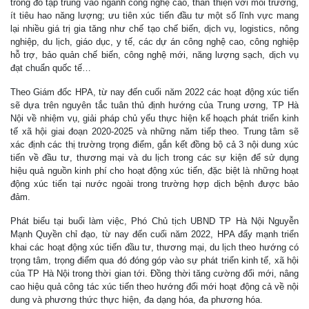
trong đó tập trung vào ngành công nghệ cao, thân thiện với môi trường,
ít tiêu hao năng lượng; ưu tiên xúc tiến đầu tư một số lĩnh vực mang
lại nhiều giá trị gia tăng như chế tạo chế biến, dịch vụ, logistics, nông
nghiệp, du lịch, giáo dục, y tế, các dự án công nghệ cao, công nghiệp
hỗ trợ, bảo quản chế biến, công nghệ mới, năng lượng sạch, dịch vụ
đạt chuẩn quốc tế…
Theo Giám đốc HPA, từ nay đến cuối năm 2022 các hoạt động xúc tiến
sẽ dựa trên nguyên tắc tuân thủ định hướng của Trung ương, TP Hà
Nội về nhiệm vụ, giải pháp chủ yếu thực hiện kế hoạch phát triển kinh
tế xã hội giai đoạn 2020-2025 và những năm tiếp theo. Trung tâm sẽ
xác định các thị trường trọng điểm, gắn kết đồng bộ cả 3 nội dung xúc
tiến về đầu tư, thương mại và du lịch trong các sự kiện để sử dụng
hiệu quả nguồn kinh phí cho hoạt động xúc tiến, đặc biệt là những hoạt
động xúc tiến tại nước ngoài trong trường hợp dịch bệnh được bảo
đảm.
Phát biểu tại buổi làm việc, Phó Chủ tịch UBND TP Hà Nội Nguyễn
Mạnh Quyền chỉ đạo, từ nay đến cuối năm 2022, HPA đẩy mạnh triển
khai các hoạt động xúc tiến đầu tư, thương mại, du lịch theo hướng có
trọng tâm, trọng điểm qua đó đóng góp vào sự phát triển kinh tế, xã hội
của TP Hà Nội trong thời gian tới. Đồng thời tăng cường đổi mới, nâng
cao hiệu quả công tác xúc tiến theo hướng đổi mới hoạt động cả về nội
dung và phương thức thực hiện, đa dạng hóa, đa phương hóa.