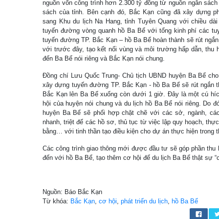
nguồn vốn công trình hơn 2.300 tỷ đồng từ nguồn ngân sách
sách của tỉnh. Bên cạnh đó, Bắc Kạn cũng đã xây dựng p
sang Khu du lịch Na Hang, tỉnh Tuyên Quang với chiều dà
tuyến đường vòng quanh hồ Ba Bể với tổng kinh phí các tuy
tuyến đường TP. Bắc Kạn – hồ Ba Bể hoàn thành sẽ rút ngắn
với trước đây, tạo kết nối vùng và môi trường hấp dẫn, thu 
đến Ba Bể nói riêng và Bắc Kạn nói chung.
Đồng chí Lưu Quốc Trung- Chủ tịch UBND huyện Ba Bể cho b
xây dựng tuyến đường TP. Bắc Kạn - hồ Ba Bể sẽ rút ngắn th
Bắc Kạn lên Ba Bể xuống còn dưới 1 giờ. Đây là một cú hích
hội của huyện nói chung và du lịch hồ Ba Bể nói riêng. Do đó
huyện Ba Bể sẽ phối hợp chặt chẽ với các sở, ngành, các
nhanh, triệt để các hồ sơ, thủ tục từ việc lập quy hoạch, thực
bằng… với tinh thần tạo điều kiện cho dự án thực hiện trong 
Các công trình giao thông mới được đầu tư sẽ góp phần thu 
đến với hồ Ba Bể, tạo thêm cơ hội để du lịch Ba Bể thật sự “cấ
Nguồn: Báo Bắc Kạn
Từ khóa:
Bắc Kạn
,
cơ hội
,
phát triển du lịch
,
hồ Ba Bể