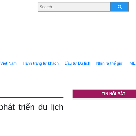
Việt Nam
Hành trang lữ khách
Ðầu tư Du lịch
Nhìn ra thế giới
ME
TIN NỔI BẬT
át triển du lịch