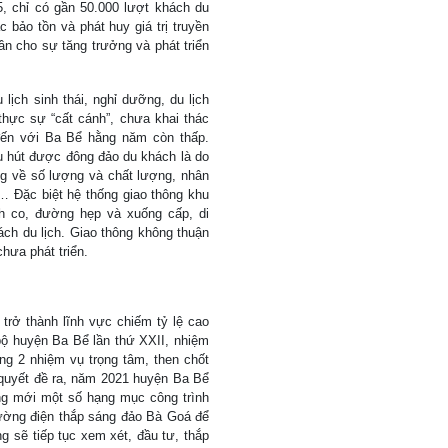
 chỉ có gần 50.000 lượt khách du
c bảo tồn và phát huy giá trị truyền
n cho sự tăng trưởng và phát triển
 lịch sinh thái, nghỉ dưỡng, du lịch
hực sự “cất cánh”, chưa khai thác
 đến với Ba Bể hằng năm còn thấp.
u hút được đông đảo du khách là do
g về số lượng và chất lượng, nhân
… Đặc biệt hệ thống giao thông khu
 co, đường hẹp và xuống cấp, di
ách du lịch. Giao thông không thuận
hưa phát triển.
trở thành lĩnh vực chiếm tỷ lệ cao
 bộ huyện Ba Bể lần thứ XXII, nhiệm
ong 2 nhiệm vụ trọng tâm, then chốt
 quyết đề ra, năm 2021 huyện Ba Bể
ng mới một số hạng mục công trình
đường điện thắp sáng đảo Bà Goá để
g sẽ tiếp tục xem xét, đầu tư, thắp