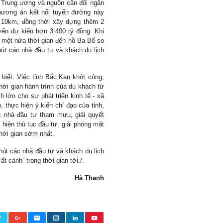
 Trung ương và nguồn cân đối ngân
hương án kết nối tuyến đường này
i 19km, đồng thời xây dựng thêm 2
ến dự kiến hơn 3.400 tỷ đồng. Khi
 một nửa thời gian đến hồ Ba Bể so
hút các nhà đầu tư và khách du lịch
iết: Việc tỉnh Bắc Kạn khởi công,
ời gian hành trình của du khách từ
 lớn cho sự phát triển kinh tế - xã
, thực hiện ý kiến chỉ đạo của tỉnh,
 nhà đầu tư tham mưu, giải quyết
 hiện thủ tục đầu tư, giải phóng mặt
thời gian sớm nhất.
hút các nhà đầu tư và khách du lịch
t cánh” trong thời gian tới./.
Hà Thanh