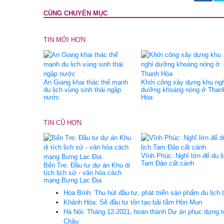
CÙNG CHUYÊN MỤC
TIN MỚI HƠN
An Giang khai thác thế mạnh
Khởi công xây dựng khu ngh
du lịch vùng sinh thái ngập
dưỡng khoáng nóng ở Than
nước
Hóa
TIN CŨ HƠN
Vĩnh Phúc: Nghĩ lớn để du l
Tam Đảo cất cánh
Bến Tre: Ðầu tư dự án Khu di
tích lịch sử - văn hóa cách
mạng Bưng Lạc Ðịa
Hòa Bình: Thu hút đầu tư, phát triển sản phẩm du lịc
Khánh Hòa: Sẽ đầu tư tôn tạo bãi tắm Hòn Mun
Hà Nội: Tháng 12-2021, hoàn thành Dự án phục dựng 
Châu