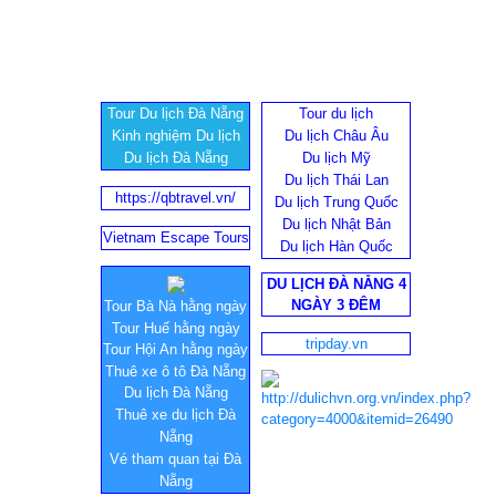
Tour Du lịch Đà Nẵng
Tour du lịch
Kinh nghiệm Du lịch
Du lịch Châu Âu
Du lịch Đà Nẵng
Du lịch Mỹ
Du lịch Thái Lan
https://qbtravel.vn/
Du lịch Trung Quốc
Du lịch Nhật Bản
Vietnam Escape Tours
Du lịch Hàn Quốc
DU LỊCH ĐÀ NẴNG 4
NGÀY 3 ĐÊM
Tour Bà Nà hằng ngày
Tour Huế hằng ngày
tripday.vn
Tour Hội An hằng ngày
Thuê xe ô tô Đà Nẵng
Du lịch Đà Nẵng
Thuê xe du lịch Đà
Nẵng
Vé tham quan tại Đà
Nẵng