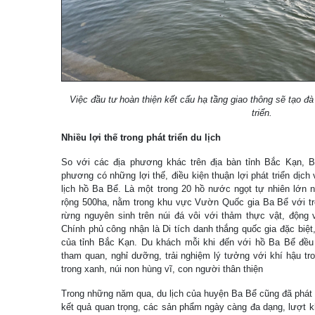
Việc đầu tư hoàn thiện kết cấu hạ tầng giao thông sẽ tạo đ
triển.
Nhiều lợi thế trong phát triển du lịch
So với các địa phương khác trên địa bàn tỉnh Bắc Kạn, B
phương có những lợi thế, điều kiện thuận lợi phát triển dịch 
lịch hồ Ba Bể. Là một trong 20 hồ nước ngọt tự nhiên lớn n
rộng 500ha, nằm trong khu vực Vườn Quốc gia Ba Bể với tr
rừng nguyên sinh trên núi đá vôi với thảm thực vật, độn
Chính phủ công nhận là Di tích danh thắng quốc gia đặc biệt,
của tỉnh Bắc Kạn. Du khách mỗi khi đến với hồ Ba Bể đều
tham quan, nghỉ dưỡng, trải nghiệm lý tưởng với khí hậu t
trong xanh, núi non hùng vĩ, con người thân thiện
Trong những năm qua, du lịch của huyện Ba Bể cũng đã phát 
kết quả quan trọng, các sản phẩm ngày càng đa dạng, lượt k