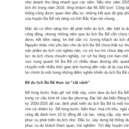
như doanh thu tăng nhanh qua các năm. Nếu như năm 2015,
lịch thì trong năm 2019, tổng khách đạt 85.300 lượt. Công tá
thống cũng được quan tâm đầu tư, những kết quả đó góp phầ
của huyện Ba Bể nói riêng và tỉnh Bắc Kạn nói chung…
Mặc dù có tiềm năng lớn để phát triển du lịch, đặc biệt là du
cộng đồng, nhưng những năm qua du lịch Ba Bể vẫn chưa t
được hết tiềm năng, lợi thế sẵn có, lượng khách du lịch
Nguyên nhân chủ yếu làm cho du lịch Ba Bể chưa thật sự th
sản phẩm du lịch còn nghèo nàn, cơ sở lưu trú chưa đáp ứn
lực du lịch chưa chuyên nghiệp, cơ sở hạ tầng còn hạn chế
vực xung quanh hồ Ba Bể có nhiều đoạn đường dốc quanh
chuyển mất nhiều thời gian ảnh hưởng đến việc đi lại của kh
lợi chính là một trong những điểm nghẽn khiến du lịch Ba Bể c
Để du lịch Ba Bể thực sự “cất cánh”
Để từng bước tháo gỡ nút thắt này, sớm đưa du lịch Ba Bể 
trong cơ cấu kinh tế của địa phương, Đại hội đại biểu Đảng
kỳ 2020-2025 đã xác định phát triển du lịch Ba Bể là một tr
cho cả nhiệm kỳ. Để từng bước hiện thực hoá chỉ tiêu, nghị
cũng đã dành hơn 10 tỷ đồng để cải tạo, nâng cấp, xây dự
phục vụ phát triển du lịch như: Đầu tư, xây dựng hệ thống 
phục vụ du khách tham quan, trải nghiệm. Tới đây huyện cũn