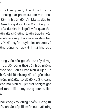
.
âm là Ban quản lý Khu du lịch Ba Bể
với những sản phẩm du lịch mới như:
h tâm linh trên đền An Mạ…; đầu tư,
ủ điểm trong động Hua Mạ. Đồng thời
u của du khách. Ngoài việc quan tâm
yện đã chủ động tuyên truyền, vận
hai nhựa sang phao tre vừa đảm bảo
với đó huyện quyết liệt chỉ đạo và
hông đúng nơi quy định tại khu vực
rong việc kêu gọi đầu tư xây dựng,
ch Ba Bể. Đồng thời có nhiều những
khảo sát, đầu tư vào Khu du lịch Ba
ch Covid-19 nhưng đã có gần chục
hiệp, nhà đầu tư đã đề xuất khoảng
các mô hình du lịch trải nghiệm gắn
ơi mạo hiểm, xây dựng tour du lịch
hác…
ễ khởi công xây dựng tuyến đường từ
iêu chuẩn cấp III miền núi, với tổng