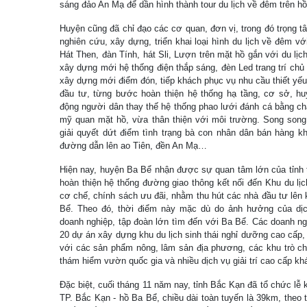
sáng đảo An Mạ để dần hình thành tour du lịch về đêm trên hồ
Huyện cũng đã chỉ đạo các cơ quan, đơn vị, trong đó trọng t
nghiên cứu, xây dựng, triển khai loại hình du lịch về đêm 
Hát Then, đàn Tính, hát Sli, Lượn trên mặt hồ gắn với du lịc
xây dựng mới hệ thống điện thắp sáng, đèn Led trang trí ch
xây dựng mới điểm đón, tiếp khách phục vụ nhu cầu thiết yế
đầu tư, từng bước hoàn thiện hệ thống hạ tầng, cơ sở, hu
động người dân thay thế hệ thống phao lưới đánh cá bằng c
mỹ quan mặt hồ, vừa thân thiện với môi trường. Song song 
giải quyết dứt điểm tình trạng bà con nhân dân bán hàng k
đường dẫn lên ao Tiên, đền An Mạ…
Hiện nay, huyện Ba Bể nhận được sự quan tâm lớn của tỉnh t
hoàn thiện hệ thống đường giao thông kết nối đến Khu du lị
cơ chế, chính sách ưu đãi, nhằm thu hút các nhà đầu tư lên 
Bể. Theo đó, thời điểm này mặc dù do ảnh hưởng của dị
doanh nghiệp, tập đoàn lớn tìm đến với Ba Bể. Các doanh ng
20 dự án xây dựng khu du lịch sinh thái nghỉ dưỡng cao cấp, 
với các sản phẩm nông, lâm sản địa phương, các khu trò ch
thám hiểm vườn quốc gia và nhiều dịch vụ giải trí cao cấp k
Đặc biệt, cuối tháng 11 năm nay, tỉnh Bắc Kạn đã tổ chức l
TP. Bắc Kạn - hồ Ba Bể, chiều dài toàn tuyến là 39km, theo t