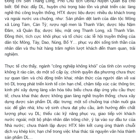
Đồng chí Sèn Thăng Long, Phó Chủ tịch UBND huyện Quản Bạ cho
biết: Để thúc đẩy DL, huyện chú trọng bảo tồn và phát triển các làng
nghề thủ công truyền thống, HTX dược liệu được nhiều du khách trong
và ngoài nước ưa chuộng, như: Sản phẩm dệt lanh của dân tộc Mông
xã Lùng Tám, Cán Tỷ; rượu ngô men lá Thanh Vân; dược liệu Nặm
Đăm, xã Quản Bạ; dược liệu, mật ong Thanh Long, xã Thanh Vân.
Đồng thời, tích cực khôi phục và tổ chức các lễ hội truyền thống của
dân tộc Mông, Tày, Dao, Nùng, Bố Y… phục vụ đời sống tinh thần của
nhân dân và thu hút hàng trăm nghìn lượt khách đến tham quan, trải
nghiệm.
Thực tế cho thấy, ngành “công nghiệp không khói” của tỉnh còn vướng
không ít rào cản, do một số cấp ủy, chính quyền địa phương chưa thực
sự quan tâm và chủ động triển khai; nhận thức của người dân về vai
trò DL trong phát triển kinh tế còn hạn chế, chậm tiếp xúc các thông tin;
kinh phí xây dựng làng văn hóa tiêu biểu chưa đáp ứng yêu cầu thực
tế; chưa khai thác được không gian làng nghề truyền thống; chưa xây
dựng được sản phẩm DL đặc trưng; một số chuồng trại chăn nuôi gia
súc để gần nhà; khu vệ sinh chưa đạt yêu cầu, ảnh hưởng đến chất
lượng phục vụ DL; thiếu các kỹ năng phục vụ, giao tiếp với khách
nước ngoài; một bộ phận nhân dân trông chờ, ỷ lại vào sự đầu tư của
Nhà nước; chưa thành lập được HTX liên kết cung ứng thành chuỗi
dịch vụ khép kín; hạn chế trong việc khai thác tài nguyên văn hóa thành
sản phẩm DL…