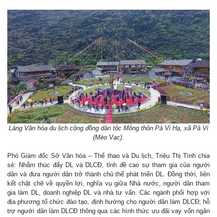
Làng Văn hóa du lịch cộng đồng dân tộc Mông thôn Pả Vi Hạ, xã Pả Vi
(Mèo Vạc).
Phó Giám đốc Sở Văn hóa – Thể thao và Du lịch, Triệu Thị Tình chia
sẻ: Nhằm thúc đẩy DL và DLCĐ, tỉnh đề cao sự tham gia của người
dân và đưa người dân trở thành chủ thể phát triển DL. Đồng thời, liên
kết chặt chẽ về quyền lợi, nghĩa vụ giữa Nhà nước, người dân tham
gia làm DL, doanh nghiệp DL và nhà tư vấn. Các ngành phối hợp với
địa phương tổ chức đào tạo, định hướng cho người dân làm DLCĐ; hỗ
trợ người dân làm DLCĐ thông qua các hình thức ưu đãi vay vốn ngân