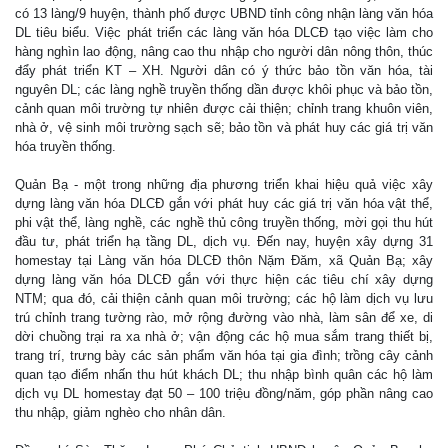
có 13 làng/9 huyện, thành phố được UBND tỉnh công nhận làng văn hóa
DL tiêu biểu. Việc phát triển các làng văn hóa DLCĐ tạo việc làm cho
hàng nghìn lao động, nâng cao thu nhập cho người dân nông thôn, thúc
đẩy phát triển KT – XH. Người dân có ý thức bảo tồn văn hóa, tài
nguyên DL; các làng nghề truyền thống dần được khôi phục và bảo tồn,
cảnh quan môi trường tự nhiên được cải thiện; chỉnh trang khuôn viên,
nhà ở, vệ sinh môi trường sạch sẽ; bảo tồn và phát huy các giá trị văn
hóa truyền thống.
Quản Bạ - một trong những địa phương triển khai hiệu quả việc xây
dựng làng văn hóa DLCĐ gắn với phát huy các giá trị văn hóa vật thể,
phi vật thể, làng nghề, các nghề thủ công truyền thống, mời gọi thu hút
đầu tư, phát triển hạ tầng DL, dịch vụ. Đến nay, huyện xây dựng 31
homestay tại Làng văn hóa DLCĐ thôn Nặm Đăm, xã Quản Bạ; xây
dựng làng văn hóa DLCĐ gắn với thực hiện các tiêu chí xây dựng
NTM; qua đó, cải thiện cảnh quan môi trường; các hộ làm dịch vụ lưu
trú chỉnh trang tường rào, mở rộng đường vào nhà, làm sân để xe, di
dời chuồng trại ra xa nhà ở; vận động các hộ mua sắm trang thiết bị,
trang trí, trưng bày các sản phẩm văn hóa tại gia đình; trồng cây cảnh
quan tạo điểm nhấn thu hút khách DL; thu nhập bình quân các hộ làm
dịch vụ DL homestay đạt 50 – 100 triệu đồng/năm, góp phần nâng cao
thu nhập, giảm nghèo cho nhân dân.