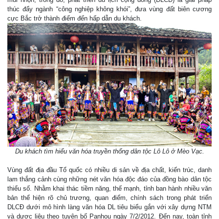
thúc đẩy ngành “công nghiệp không khói”, đưa vùng đất biên cương
cực Bắc trở thành điểm đến hấp dẫn du khách.
Du khách tìm hiểu văn hóa truyền thống dân tộc Lô Lô ở Mèo Vạc.
Vùng đất địa đầu Tổ quốc có nhiều di sản về địa chất, kiến trúc, danh
lam thắng cảnh cùng những nét văn hóa độc đáo của đồng bào dân tộc
thiểu số. Nhằm khai thác tiềm năng, thế mạnh, tỉnh ban hành nhiều văn
bản thể hiện rõ chủ trương, quan điểm, chính sách trong phát triển
DLCĐ dưới mô hình làng văn hóa DL tiêu biểu gắn với xây dựng NTM
và dược liệu theo tuyên bố Panhou ngày 7/2/2012. Đến nay, toàn tỉnh