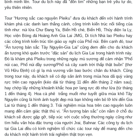
bình minh lên. Tour du lịch này đã “đốn tim” những bạn trẻ yêu tự do,
yêu thiên nhiên.
Tour “Hương sắc cao nguyên Pleiku” đưa du khách đến với hành trình
khám phá các danh lam thắng cảnh, công trình kiến trúc nổi tiếng của
tỉnh như: núi lửa Chư Đang Ya, Biển Hồ chè, Biển Hồ, Thủy điện Ia Ly,
Học viện Bóng đá Hoàng Anh Gia Lai JMG, Di tích Nhà lao Pleiku hay
các công trình kiến trúc tôn giáo uy nghi của Phố núi. Bên cạnh đó, tour
“Ấn tượng bản sắc Tây Nguyên-Gia Lai” cũng đem đến cho du khách
ấn tượng khó quên trước “đặc sản” du lịch Gia Lai trong hành trình này.
Đó là khám phá Pleiku trong những ngày mù sương để cảm nhận “Phố
núi cao, Phố núi đầy sương/Phố sá cây xanh trời thấp thật buồn” (thơ
Vũ Hữu Định) có gì lạ mà vương vấn bao bước chân du khách. Cũng
trong tour này, du khách sẽ có dịp săn ảnh trong mùa hoa dã quỳ vàng
rực trên cao nguyên (kéo dài từ tháng 11 đến đến tháng 2 năm sau);
hay chớp lấy những khoảnh khắc hoa pơ lang rực đỏ như lửa (từ tháng
1 đến tháng 4). Hoa cà phê trắng muốt như tuyết giữa mùa khô Tây
Nguyên cũng là hình ảnh tuyệt đẹp mà bạn không nên bỏ lỡ khi đến Gia
Lai từ tháng 1 đến tháng 3. Trải nghiệm mùa hoa trên cao nguyên luôn
mang đến cảm giác thật thú vị. “Ấn tượng bản sắc” còn nằm ở chỗ du
khách sẽ được gặp gỡ, tiếp xúc với cuộc sống thường ngày cũng như
tìm hiểu văn hóa đặc trưng của người Jrai, Bahnar. Các công ty du lịch
tại Gia Lai đều có kinh nghiệm tổ chức các tour này để mang đến cho
du khách một hành trình trải nghiệm thật trọn vẹn.