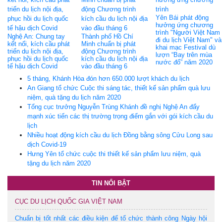
Yên Bái phát động
hưởng ứng chương
trình "Người Việt Nam
Nghệ An: Chung tay
Thành phố Hồ Chí
đi du lịch Việt Nam" và
kết nối, kích cầu phát
Minh chuẩn bị phát
khai mạc Festival dù
triển du lịch nội địa,
động Chương trình
lượn “Bay trên mùa
phục hồi du lịch quốc
kích cầu du lịch nội địa
nước đổ” năm 2020
tế hậu dịch Covid
vào đầu tháng 6
5 tháng, Khánh Hòa đón hơn 650.000 lượt khách du lịch
An Giang tổ chức Cuộc thi sáng tác, thiết kế sản phẩm quà lưu
niệm, quà tặng du lịch năm 2020
Tổng cục trưởng Nguyễn Trùng Khánh đề nghị Nghệ An đẩy
mạnh xúc tiến các thị trường trọng điểm gắn với gói kích cầu du
lịch
Nhiều hoạt động kích cầu du lịch Đồng bằng sông Cửu Long sau
dịch Covid-19
Hưng Yên tổ chức cuộc thi thiết kế sản phẩm lưu niệm, quà
tặng du lịch năm 2020
TIN NỔI BẬT
CỤC DU LỊCH QUỐC GIA VIỆT NAM
Chuẩn bị tốt nhất các điều kiện để tổ chức thành công Ngày hội