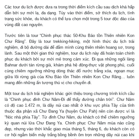
Các tour du lịch được đưa ra trong thời điểm kích cầu sau dịch khá hấp
dẫn bởi sự mới lạ, đa dạng. Tùy vào thời điểm, sở thích du lịch, tình
trạng sức khỏe, du khách có thể lựa chọn một trong 5 tour độc đáo của
vùng đất cao nguyên.
Trước tiên là tour “Chinh phục thác 50-Khu Bảo tồn Thiên nhiên Kon
Chư Răng”. Đây là tour trekking-hiking, một hình thức du lịch trải
nghiệm, đi bộ đường dài để đắm mình cùng thiên nhiên hoang sơ, trong
lành. Sau một thời gian thử nghiệm, tour du lịch này đã hoàn toàn chinh
phục du khách bởi sự mới mẻ trong cảm xúc. Đi qua những ngôi làng
Bahnar dưới tán rừng già, khám phá hệ động-thực vật phong phú, cuối
cùng chiêm ngưỡng những dòng thác đổ nước trắng xóa, ngoạn mục
giữa lõi rừng già của Khu Bảo tồn Thiên nhiên Kon Chư Răng… luôn
mang đến những ấn tượng thú vị cho chuyến đi.
Một tour du lịch trải nghiệm khác giới thiệu trong chương trình kích cầu
là “Chinh phục đỉnh Chư Nâm-Đi để thấy đường chân trời”. Chư Nâm
có độ cao 1.472 m, là dãy núi cao nhất ở khu vực phía Tây của tỉnh
thuộc địa phận xã Chư Đang Ya (huyện Chư Pah) nên còn được ví là
“Nóc nhà phía Tây”. Từ đỉnh Chư Nâm, du khách có thể chiêm ngưỡng
kỳ quan núi lửa Chư Đang Ya. Chinh phục Chư Nâm mùa nào cũng
đẹp, nhưng vào thời khắc giao mùa tháng 5, tháng 6, du khách còn có
cơ hội ngắm biển mây trắng bồng bềnh ôm trọn những dãy núi cao khi