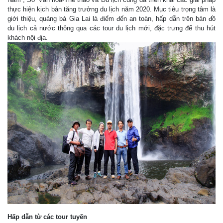
thực hiện kịch bản tăng trưởng du lịch năm 2020. Mục tiêu trọng tâm là
giới thiệu, quảng bá Gia Lai là điểm đến an toàn, hấp dẫn trên bản đồ
du lịch cả nước thông qua các tour du lịch mới, đặc trưng để thu hút
khách nội địa.
Hấp dẫn từ các tour tuyến