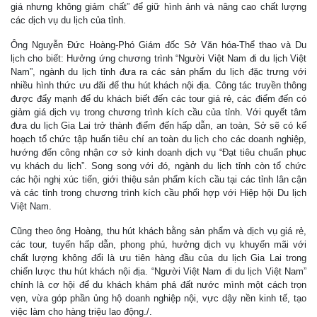
giá nhưng không giảm chất” để giữ hình ảnh và nâng cao chất lượng
các dịch vụ du lịch của tỉnh.
Ông Nguyễn Đức Hoàng-Phó Giám đốc Sở Văn hóa-Thể thao và Du
lịch cho biết: Hưởng ứng chương trình “Người Việt Nam đi du lịch Việt
Nam”, ngành du lịch tỉnh đưa ra các sản phẩm du lịch đặc trưng với
nhiều hình thức ưu đãi để thu hút khách nội địa. Công tác truyền thông
được đẩy mạnh để du khách biết đến các tour giá rẻ, các điểm đến có
giảm giá dịch vụ trong chương trình kích cầu của tỉnh. Với quyết tâm
đưa du lịch Gia Lai trở thành điểm đến hấp dẫn, an toàn, Sở sẽ có kế
hoạch tổ chức tập huấn tiêu chí an toàn du lịch cho các doanh nghiệp,
hướng đến công nhận cơ sở kinh doanh dịch vụ “Đạt tiêu chuẩn phục
vụ khách du lịch”. Song song với đó, ngành du lịch tỉnh còn tổ chức
các hội nghị xúc tiến, giới thiệu sản phẩm kích cầu tại các tỉnh lân cận
và các tỉnh trong chương trình kích cầu phối hợp với Hiệp hội Du lịch
Việt Nam.
Cũng theo ông Hoàng, thu hút khách bằng sản phẩm và dịch vụ giá rẻ,
các tour, tuyến hấp dẫn, phong phú, hưởng dịch vụ khuyến mãi với
chất lượng không đổi là ưu tiên hàng đầu của du lịch Gia Lai trong
chiến lược thu hút khách nội địa. “Người Việt Nam đi du lịch Việt Nam”
chính là cơ hội để du khách khám phá đất nước mình một cách trọn
vẹn, vừa góp phần ủng hộ doanh nghiệp nội, vực dậy nền kinh tế, tạo
việc làm cho hàng triệu lao động./.