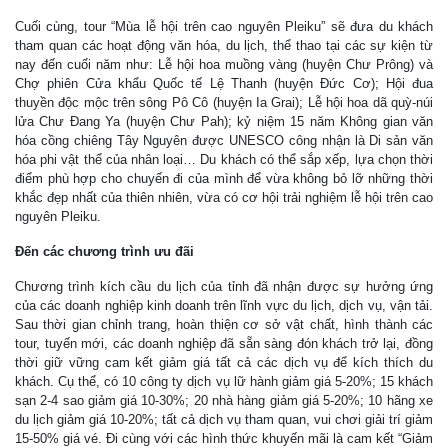
Cuối cùng, tour “Mùa lễ hội trên cao nguyên Pleiku” sẽ đưa du khách
tham quan các hoạt động văn hóa, du lịch, thể thao tại các sự kiện từ
nay đến cuối năm như: Lễ hội hoa muồng vàng (huyện Chư Prông) và
Chợ phiên Cửa khẩu Quốc tế Lệ Thanh (huyện Đức Cơ); Hội đua
thuyền độc mộc trên sông Pô Cô (huyện Ia Grai); Lễ hội hoa dã quỳ-núi
lửa Chư Đang Ya (huyện Chư Pah); kỷ niệm 15 năm Không gian văn
hóa cồng chiêng Tây Nguyên được UNESCO công nhận là Di sản văn
hóa phi vật thể của nhân loại… Du khách có thể sắp xếp, lựa chọn thời
điểm phù hợp cho chuyến đi của mình để vừa không bỏ lỡ những thời
khắc đẹp nhất của thiên nhiên, vừa có cơ hội trải nghiệm lễ hội trên cao
nguyên Pleiku.
Đến các chương trình ưu đãi
Chương trình kích cầu du lịch của tỉnh đã nhận được sự hưởng ứng
của các doanh nghiệp kinh doanh trên lĩnh vực du lịch, dịch vụ, vận tải.
Sau thời gian chỉnh trang, hoàn thiện cơ sở vật chất, hình thành các
tour, tuyến mới, các doanh nghiệp đã sẵn sàng đón khách trở lại, đồng
thời giữ vững cam kết giảm giá tất cả các dịch vụ để kích thích du
khách. Cụ thể, có 10 công ty dịch vụ lữ hành giảm giá 5-20%; 15 khách
sạn 2-4 sao giảm giá 10-30%; 20 nhà hàng giảm giá 5-20%; 10 hãng xe
du lịch giảm giá 10-20%; tất cả dịch vụ tham quan, vui chơi giải trí giảm
15-50% giá vé. Đi cùng với các hình thức khuyến mãi là cam kết “Giảm