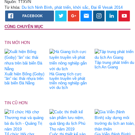
Nguồn: TTXVN
Từ khóa:
Du lịch Ninh Bình
,
phát triển
,
khởi sắc
,
Đại lễ Vesak 2014
FACEBOOK
CÙNG CHUYÊN MỤC
TIN MỚI HƠN
Tập trung phát triển du
lịch An Giang
Xuất hiện Bống (Goby)
Hà Giang tích cực
“ăn” rác thải nhựa trên
tuyên truyền về phát
bãi biển Đà Nẵng
triển nông nghiệp gắn
với du lịch
TIN CŨ HƠN
Tổ chức Hội chợ
Cuộc thi thiết kế sản
Gia Viễn (Ninh Bình)