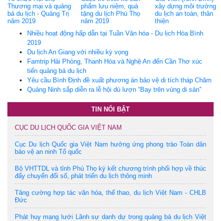
Thương mại và quảng
phẩm lưu niệm, quà
xây dựng môi trường
bá du lịch - Quảng Trị
tặng du lịch Phú Thọ
du lịch an toàn, thân
năm 2019
năm 2019
thiện
Nhiều hoạt động hấp dẫn tại Tuần Văn hóa - Du lịch Hòa Bình
2019
Du lịch An Giang với nhiều kỳ vọng
Famtrip Hải Phòng, Thanh Hóa và Nghệ An đến Cần Thơ xúc
tiến quảng bá du lịch
Yêu cầu Bình Định đề xuất phương án bảo vệ di tích tháp Chăm
Quảng Ninh sắp diễn ra lễ hội dù lượn “Bay trên vùng di sản”
TIN NỔI BẬT
CỤC DU LỊCH QUỐC GIA VIỆT NAM
Cục Du lịch Quốc gia Việt Nam hưởng ứng phong trào Toàn dân
bảo vệ an ninh Tổ quốc
Bộ VHTTDL và tỉnh Phú Thọ ký kết chương trình phối hợp về thúc
đẩy chuyển đổi số, phát triển du lịch thông minh
Tăng cường hợp tác văn hóa, thể thao, du lịch Việt Nam - CHLB
Đức
Phát huy mạng lưới Lãnh sự danh dự trong quảng bá du lịch Việt