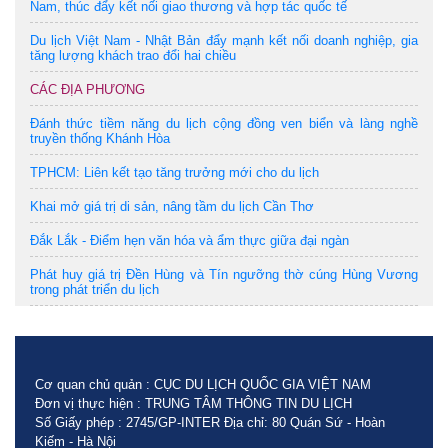
Nam, thúc đẩy kết nối giao thương và hợp tác quốc tế
Du lịch Việt Nam - Nhật Bản đẩy mạnh kết nối doanh nghiệp, gia
tăng lượng khách trao đổi hai chiều
CÁC ĐỊA PHƯƠNG
Đánh thức tiềm năng du lịch cộng đồng ven biển và làng nghề
truyền thống Khánh Hòa
TPHCM: Liên kết tạo tăng trưởng mới cho du lịch
Khai mở giá trị di sản, nâng tầm du lịch Cần Thơ
Đắk Lắk - Điểm hẹn văn hóa và ẩm thực giữa đại ngàn
Phát huy giá trị Đền Hùng và Tín ngưỡng thờ cúng Hùng Vương
trong phát triển du lịch
Cơ quan chủ quản : CỤC DU LỊCH QUỐC GIA VIỆT NAM
Đơn vị thực hiện : TRUNG TÂM THÔNG TIN DU LỊCH
Số Giấy phép : 2745/GP-INTER Địa chỉ: 80 Quán Sứ - Hoàn
Kiếm - Hà Nội