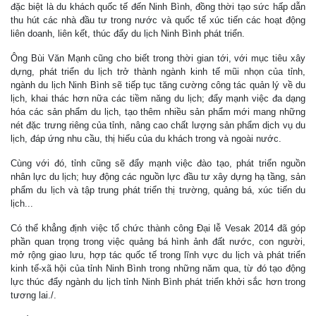
đặc biệt là du khách quốc tế đến Ninh Bình, đồng thời tạo sức hấp dẫn
thu hút các nhà đầu tư trong nước và quốc tế xúc tiến các hoạt động
liên doanh, liên kết, thúc đẩy du lịch Ninh Bình phát triển.
Ông Bùi Văn Mạnh cũng cho biết trong thời gian tới, với mục tiêu xây
dựng, phát triển du lịch trở thành ngành kinh tế mũi nhọn của tỉnh,
ngành du lịch Ninh Bình sẽ tiếp tục tăng cường công tác quản lý về du
lịch, khai thác hơn nữa các tiềm năng du lịch; đẩy mạnh việc đa dạng
hóa các sản phẩm du lịch, tạo thêm nhiều sản phẩm mới mang những
nét đặc trưng riêng của tỉnh, nâng cao chất lượng sản phẩm dịch vụ du
lịch, đáp ứng nhu cầu, thị hiếu của du khách trong và ngoài nước.
Cùng với đó, tỉnh cũng sẽ đẩy mạnh việc đào tạo, phát triển nguồn
nhân lực du lịch; huy động các nguồn lực đầu tư xây dựng hạ tầng, sản
phẩm du lịch và tập trung phát triển thị trường, quảng bá, xúc tiến du
lịch...
Có thể khẳng định việc tổ chức thành công Đại lễ Vesak 2014 đã góp
phần quan trọng trong việc quảng bá hình ảnh đất nước, con người,
mở rộng giao lưu, hợp tác quốc tế trong lĩnh vực du lịch và phát triển
kinh tế-xã hội của tỉnh Ninh Bình trong những năm qua, từ đó tạo động
lực thúc đẩy ngành du lịch tỉnh Ninh Bình phát triển khởi sắc hơn trong
tương lai./.