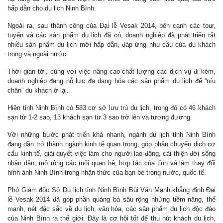
hấp dẫn cho du lịch Ninh Bình.
Ngoài ra, sau thành công của Đại lễ Vesak 2014, bên cạnh các tour,
tuyến và các sản phẩm du lịch đã có, doanh nghiệp đã phát triển rất
nhiều sản phẩm du lịch mới hấp dẫn, đáp ứng nhu cầu của du khách
trong và ngoài nước.
Thời gian tới, cùng với việc nâng cao chất lượng các dịch vụ đi kèm,
doanh nghiệp đang nỗ lực đa dạng hóa các sản phẩm du lịch để “níu
chân” du khách ở lại.
Hiện tỉnh Ninh Bình có 583 cơ sở lưu trú du lịch, trong đó có 46 khách
sạn từ 1-2 sao, 13 khách sạn từ 3 sao trở lên và tương đương.
Với những bước phát triển khá nhanh, ngành du lịch tỉnh Ninh Bình
đang dần trở thành ngành kinh tế quan trọng, góp phần chuyển dịch cơ
cấu kinh tế, giải quyết việc làm cho người lao động, cải thiện đời sống
nhân dân, mở rộng các mối quan hệ, hợp tác của tỉnh và làm thay đổi
hình ảnh Ninh Bình trong nhận thức của bạn bè trong nước, quốc tế.
Phó Giám đốc Sở Du lịch tỉnh Ninh Bình Bùi Văn Mạnh khẳng định Đại
lễ Vesak 2014 đã góp phần quảng bá sâu rộng những tiềm năng, thế
mạnh, nét đặc sắc về du lịch, văn hóa, các sản phẩm du lịch độc đáo
của Ninh Bình ra thế giới. Đây là cơ hội tốt để thu hút khách du lịch,