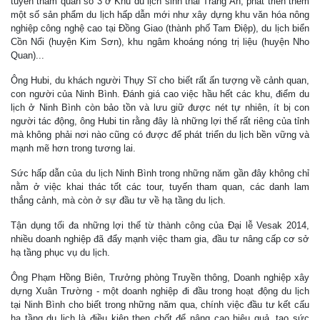
tuyến tham quan số 3 ở Khu du lịch sinh thái Tràng An; phát triển thêm
một số sản phẩm du lịch hấp dẫn mới như xây dựng khu văn hóa nông
nghiệp công nghệ cao tại Đồng Giao (thành phố Tam Điệp), du lịch biển
Cồn Nổi (huyện Kim Sơn), khu ngâm khoáng nóng trị liệu (huyện Nho
Quan)...
Ông Hubi, du khách người Thụy Sĩ cho biết rất ấn tượng về cảnh quan,
con người của Ninh Bình. Đánh giá cao việc hầu hết các khu, điểm du
lịch ở Ninh Bình còn bảo tồn và lưu giữ được nét tự nhiên, ít bị con
người tác động, ông Hubi tin rằng đây là những lợi thế rất riêng của tỉnh
mà không phải nơi nào cũng có được để phát triển du lịch bền vững và
mạnh mẽ hơn trong tương lai.
Sức hấp dẫn của du lịch Ninh Bình trong những năm gần đây không chỉ
nằm ở việc khai thác tốt các tour, tuyến tham quan, các danh lam
thắng cảnh, mà còn ở sự đầu tư về hạ tầng du lịch.
Tận dụng tối đa những lợi thế từ thành công của Đại lễ Vesak 2014,
nhiều doanh nghiệp đã đẩy mạnh việc tham gia, đầu tư nâng cấp cơ sở
hạ tầng phục vụ du lịch.
Ông Phạm Hồng Biên, Trưởng phòng Truyền thông, Doanh nghiệp xây
dựng Xuân Trường - một doanh nghiệp đi đầu trong hoạt động du lịch
tại Ninh Bình cho biết trong những năm qua, chính việc đầu tư kết cấu
hạ tầng du lịch là điều kiện then chốt để nâng cao hiệu quả, tạo sức