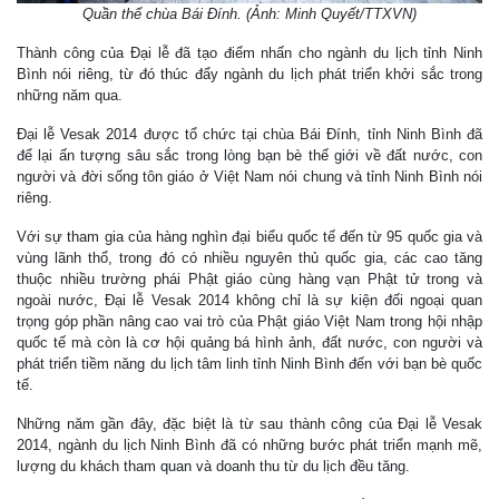
Quần thể chùa Bái Đính. (Ảnh: Minh Quyết/TTXVN)
Thành công của Đại lễ đã tạo điểm nhấn cho ngành du lịch tỉnh Ninh
Bình nói riêng, từ đó thúc đẩy ngành du lịch phát triển khởi sắc trong
những năm qua.
Đại lễ Vesak 2014 được tổ chức tại chùa Bái Đính, tỉnh Ninh Bình đã
để lại ấn tượng sâu sắc trong lòng bạn bè thế giới về đất nước, con
người và đời sống tôn giáo ở Việt Nam nói chung và tỉnh Ninh Bình nói
riêng.
Với sự tham gia của hàng nghìn đại biểu quốc tế đến từ 95 quốc gia và
vùng lãnh thổ, trong đó có nhiều nguyên thủ quốc gia, các cao tăng
thuộc nhiều trường phái Phật giáo cùng hàng vạn Phật tử trong và
ngoài nước, Đại lễ Vesak 2014 không chỉ là sự kiện đối ngoại quan
trọng góp phần nâng cao vai trò của Phật giáo Việt Nam trong hội nhập
quốc tế mà còn là cơ hội quảng bá hình ảnh, đất nước, con người và
phát triển tiềm năng du lịch tâm linh tỉnh Ninh Bình đến với bạn bè quốc
tế.
Những năm gần đây, đặc biệt là từ sau thành công của Đại lễ Vesak
2014, ngành du lịch Ninh Bình đã có những bước phát triển mạnh mẽ,
lượng du khách tham quan và doanh thu từ du lịch đều tăng.