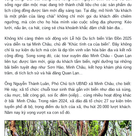
sống ngư dân mộc mạc đang trở thành chất liệu cho các sản phẩm du
lịch cộng đồng được làm mới đầy sáng tạo. Tại đây, mô hình “du khách
là một phần của làng chài” không chỉ mời gọi du khách đến chiêm
ngưỡng, mà còn cho họ hòa mình vào cuộc sống địa phương: Kéo
lưới, nấu ăn, ca hát, cùng sẻ chia khoảnh khắc đậm chất bản địa...
Không khí càng thêm sôi động với Lễ hội Du lịch biển Vân Đồn 2025
vừa diễn ra tại Minh Châu, chủ đề “Khúc tình ca của biển”. Đây không
chỉ là sự kiện du lịch mà còn là dịp tôn vinh văn hóa bản địa và kết nối
cộng đồng. Song song đó, các tour xuyên đảo Minh Châu - Quan Lạn
liên tục được làm mới, giúp du khách tắm biển, nghỉ dưỡng tại những
bãi biển tuyệt đẹp như Sơn Hào, Minh Châu, kết hợp khám phá rừng
trâm, di tích lịch sử và hải đăng Quan Lạn...
Ông Nguyễn Thành Luân, Phó Chủ tịch UBND xã Minh Châu, cho biết:
Hè này, xã tổ chức chuỗi tour sinh thái gắn với biển như đào sá sùng,
câu mực, bắt còng gió, soi ốc đêm (xiếp)... cùng nhiều hoạt động khác
ở bãi Minh Châu. Trong năm 2024, xã đảo đã tổ chức 27 sự kiện trên
tuyến phố đi bộ, trọng điểm du lịch của xã, thu hút 20.000 lượt khách.
Năm nay kỳ vọng vượt xa con số đó.