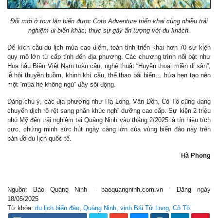
Đổi mới ở tour lặn biển được Coto Adventure triển khai cùng nhiều trải
nghiệm đi biển khác, thực sự gây ấn tượng với du khách.
Để kích cầu du lịch mùa cao điểm, toàn tỉnh triển khai hơn 70 sự kiện
quy mô lớn từ cấp tỉnh đến địa phương. Các chương trình nổi bật như
Hoa hậu Biển Việt Nam toàn cầu, nghệ thuật “Huyền thoại miền di sản”,
lễ hội thuyền buồm, khinh khí cầu, thể thao bãi biển… hứa hẹn tạo nên
một “mùa hè không ngủ” đầy sôi động.
Đáng chú ý, các địa phương như Hạ Long, Vân Đồn, Cô Tô cũng đang
chuyển dịch rõ rệt sang phân khúc nghỉ dưỡng cao cấp. Sự kiện 2 triệu
phú Mỹ đến trải nghiệm tại Quảng Ninh vào tháng 2/2025 là tín hiệu tích
cực, chứng minh sức hút ngày càng lớn của vùng biển đảo này trên
bản đồ du lịch quốc tế.
Hà Phong
Nguồn: Báo Quảng Ninh - baoquangninh.com.vn - Đăng ngày
18/05/2025
Từ khóa:
du lịch biển đảo
,
Quảng Ninh
,
vịnh Bái Tử Long
,
Cô Tô