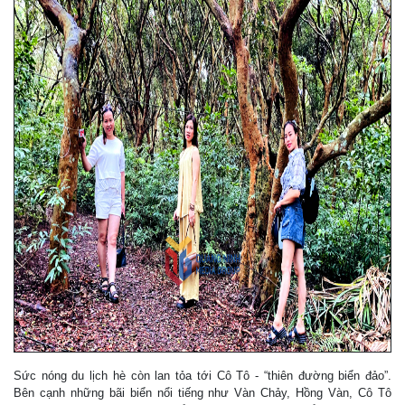
Sức nóng du lịch hè còn lan tỏa tới Cô Tô - “thiên đường biển đảo”.
Bên cạnh những bãi biển nổi tiếng như Vàn Chảy, Hồng Vàn, Cô Tô