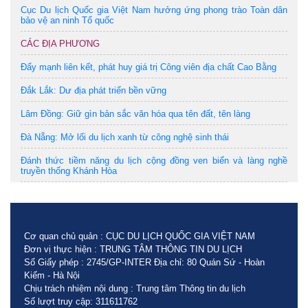
Cục Du lịch Quốc gia Việt Nam hưởng ứng phong trào Toàn dân
bảo vệ an ninh Tổ quốc
CÁC ĐỊA PHƯƠNG
Đẩy mạnh liên kết, phát huy giá trị Công viên địa chất Cao Bằng
Đắk Lắk: Dư địa phát triển bền vững
Lâm Đồng: Giữ gìn bản sắc văn hóa qua tên đất, tên làng
Đà Nẵng: Mở lối du lịch xanh từ công nghệ sinh thái
Đánh thức tiềm năng du lịch cộng đồng ven biển và làng nghề
truyền thống Khánh Hòa
Cơ quan chủ quản : CỤC DU LỊCH QUỐC GIA VIỆT NAM
Đơn vị thực hiện : TRUNG TÂM THÔNG TIN DU LỊCH
Số Giấy phép : 2745/GP-INTER Địa chỉ: 80 Quán Sứ - Hoàn
Kiếm - Hà Nội
Chịu trách nhiệm nội dung : Trung tâm Thông tin du lịch
Số lượt truy cập: 311611762