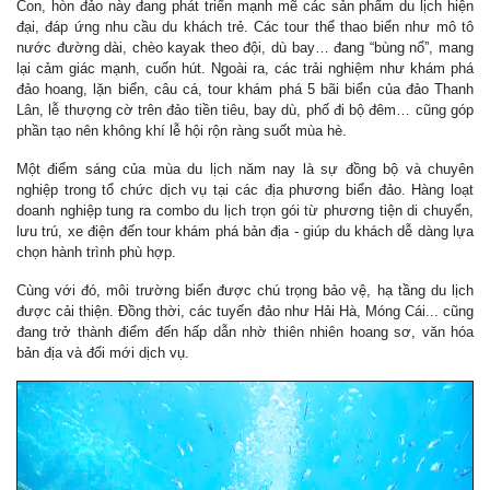
Con, hòn đảo này đang phát triển mạnh mẽ các sản phẩm du lịch hiện
đại, đáp ứng nhu cầu du khách trẻ. Các tour thể thao biển như mô tô
nước đường dài, chèo kayak theo đội, dù bay… đang “bùng nổ”, mang
lại cảm giác mạnh, cuốn hút. Ngoài ra, các trải nghiệm như khám phá
đảo hoang, lặn biển, câu cá, tour khám phá 5 bãi biển của đảo Thanh
Lân, lễ thượng cờ trên đảo tiền tiêu, bay dù, phố đi bộ đêm… cũng góp
phần tạo nên không khí lễ hội rộn ràng suốt mùa hè.
Một điểm sáng của mùa du lịch năm nay là sự đồng bộ và chuyên
nghiệp trong tổ chức dịch vụ tại các địa phương biển đảo. Hàng loạt
doanh nghiệp tung ra combo du lịch trọn gói từ phương tiện di chuyển,
lưu trú, xe điện đến tour khám phá bản địa - giúp du khách dễ dàng lựa
chọn hành trình phù hợp.
Cùng với đó, môi trường biển được chú trọng bảo vệ, hạ tầng du lịch
được cải thiện. Đồng thời, các tuyến đảo như Hải Hà, Móng Cái... cũng
đang trở thành điểm đến hấp dẫn nhờ thiên nhiên hoang sơ, văn hóa
bản địa và đổi mới dịch vụ.