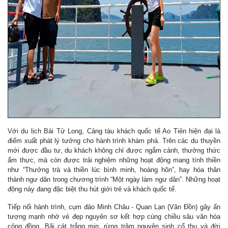
Với du lịch Bái Tử Long, Cảng tàu khách quốc tế Ao Tiên hiện đại là
điểm xuất phát lý tưởng cho hành trình khám phá. Trên các du thuyền
mới được đầu tư, du khách không chỉ được ngắm cảnh, thưởng thức
ẩm thực, mà còn được trải nghiệm những hoạt động mang tính thiền
như “Thưởng trà và thiền lúc bình minh, hoàng hôn”, hay hóa thân
thành ngư dân trong chương trình “Một ngày làm ngư dân”. Những hoạt
động này đang đặc biệt thu hút giới trẻ và khách quốc tế.
Tiếp nối hành trình, cụm đảo Minh Châu - Quan Lạn (Vân Đồn) gây ấn
tượng mạnh nhờ vẻ đẹp nguyên sơ kết hợp cùng chiều sâu văn hóa
cộng đồng. Bãi cát trắng mịn, rừng trâm nguyên sinh cổ thụ và đời